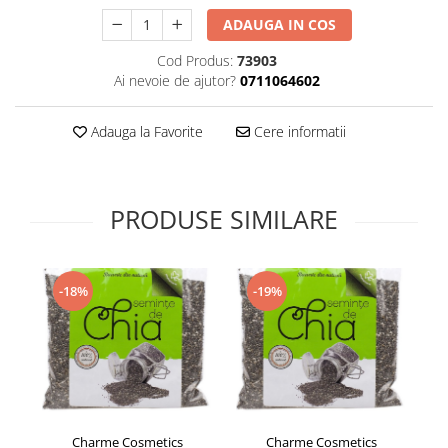
Supliment Vitamina D3
ADAUGA IN COS
Supliment Vitamina E
Cod Produs:
73903
Supliment Zinc
Ai nevoie de ajutor?
0711064602
Tincturi si Gemoderivate
Adauga la Favorite
Cere informatii
Tuse gat si respiratie
Vitamine si minerale
PRODUSE SIMILARE
-18%
-19%
Charme Cosmetics
Charme Cosmetics