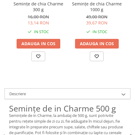
Semințe de chia Charme
Semințe de chia Charme
Se
300 g
1000 g
16,00 RON
49,00 RON
13,14 RON
39,67 RON
IN STOC
IN STOC
ADAUGA IN COS
ADAUGA IN COS
Descriere
Semințe de in Charme 500 g
Semințele de in Charme, la ambalaj de 500 g, sunt potrivite
pentru rețete simple de zi cu zi, fie adăugate în micul dejun, fie
integrate în preparate precum supe, salate, chiftele sau produse
de panificație. Pot fi folosite și în combinație cu lapte cu cereale