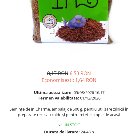
Multivitamine
Ingrijire par
Omega 3
Balsam masca si tratament
Par si unghii
Produse cu SPF Pentru Fata
Probiotice si prebiotice
Repelenti insecte
Prostata
Sanatate urinara
Sistemul respirator
Slabire si control greutate
8,17 RON
6,53 RON
Somn stres si anxietate
Economisesti:
1,64
RON
Supliment Calciu
Ultima actualizare:
05/08/2026 16:17
Supliment Complexe
Termen valabilitate:
01/12/2026
Supliment Fier
Semințe de in Charme, ambalaj de 500 g, pentru utilizare zilnică în
preparate reci sau calde și pentru rețete simple de acasă
Supliment Magneziu
Supliment Vitamina B
IN STOC
Durata de livrare:
24-48 h
Supliment Vitamina C