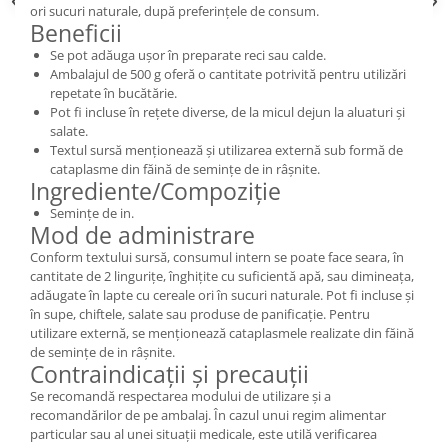
ori sucuri naturale, după preferințele de consum.
Beneficii
Se pot adăuga ușor în preparate reci sau calde.
Ambalajul de 500 g oferă o cantitate potrivită pentru utilizări
repetate în bucătărie.
Pot fi incluse în rețete diverse, de la micul dejun la aluaturi și
salate.
Textul sursă menționează și utilizarea externă sub formă de
cataplasme din făină de semințe de in râșnite.
Ingrediente/Compoziție
Semințe de in.
Mod de administrare
Conform textului sursă, consumul intern se poate face seara, în
cantitate de 2 lingurițe, înghițite cu suficientă apă, sau dimineața,
adăugate în lapte cu cereale ori în sucuri naturale. Pot fi incluse și
în supe, chiftele, salate sau produse de panificație. Pentru
utilizare externă, se menționează cataplasmele realizate din făină
de semințe de in râșnite.
Contraindicații și precauții
Se recomandă respectarea modului de utilizare și a
recomandărilor de pe ambalaj. În cazul unui regim alimentar
particular sau al unei situații medicale, este utilă verificarea