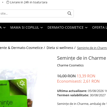
 🕐 Livrare in 24h in toata tara
A
MAMA SI COPILUL
DERMATO-COSMETICE
OFERTA L
ente & Dermato-Cosmetice /
Dieta si wellness /
Semințe de in Charm
Semințe de in Charme
Charme Cosmetics
16,00 RON
13,39 RON
Economisesti:
2,61
RON
Ultima actualizare:
05/08/2026 1
Termen valabilitate:
30/08/2027
Semințe de in Charme, ambalaj de 10