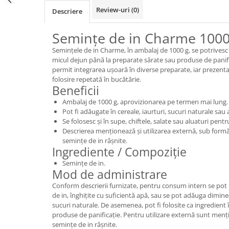
Review-uri
(0)
Descriere
Semințe de in Charme 1000
Semințele de in Charme, în ambalaj de 1000 g, se potrivesc p
micul dejun până la preparate sărate sau produse de panifi
permit integrarea ușoară în diverse preparate, iar prezenta
folosire repetată în bucătărie.
Beneficii
Ambalaj de 1000 g, aprovizionarea pe termen mai lung.
Pot fi adăugate în cereale, iaurturi, sucuri naturale sau
Se folosesc și în supe, chiftele, salate sau aluaturi pentr
Descrierea menționează și utilizarea externă, sub form
semințe de in râșnite.
Ingrediente / Compoziție
Semințe de in.
Mod de administrare
Conform descrierii furnizate, pentru consum intern se pot 
de in, înghițite cu suficientă apă, sau se pot adăuga diminea
sucuri naturale. De asemenea, pot fi folosite ca ingredient în
produse de panificație. Pentru utilizare externă sunt menț
semințe de in râșnite.