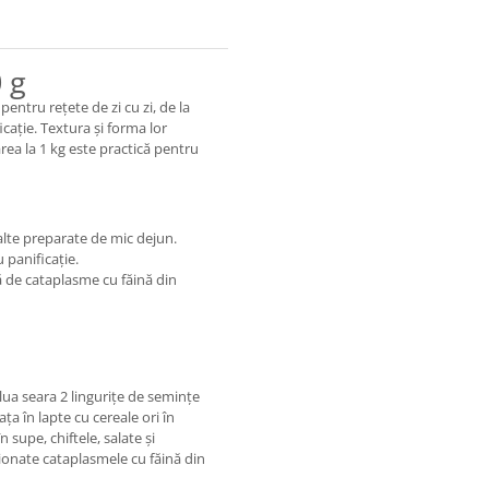
 g
entru rețete de zi cu zi, de la
cație. Textura și forma lor
rea la 1 kg este practică pentru
 alte preparate de mic dejun.
u panificație.
ă de cataplasme cu făină din
lua seara 2 lingurițe de semințe
ța în lapte cu cereale ori în
 supe, chiftele, salate și
ionate cataplasmele cu făină din