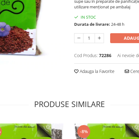
supe sau în preparate de panificați
utilizare menționat pe ambalaj
IN STOC
Durata de livrare:
24-48 h
ADAUG
Cod Produs:
72286
Ai nevoie d
Adauga la Favorite
Cere 
PRODUSE SIMILARE
%
-8%