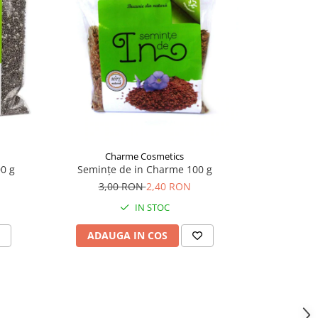
-20%
Charme Cosmetics
Ch
0 g
Semințe de in Charme 100 g
Seminte
3,00 RON
2,40 RON
6,
IN STOC
ADAUGA IN COS
ADAU