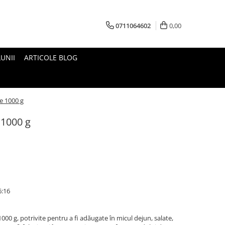
0711064602
0,00
UNII
ARTICOLE BLOG
e 1000 g
 1000 g
6:16
00 g, potrivite pentru a fi adăugate în micul dejun, salate,