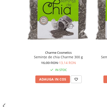
Supliment Vitamina D3
Supliment Vitamina E
Supliment Zinc
Tincturi si Gemoderivate
Tuse gat si respiratie
Vitamine si minerale
Charme Cosmetics
Semințe de chia Charme 300 g
Sem
16,00 RON
13,14 RON
IN STOC
ADAUGA IN COS