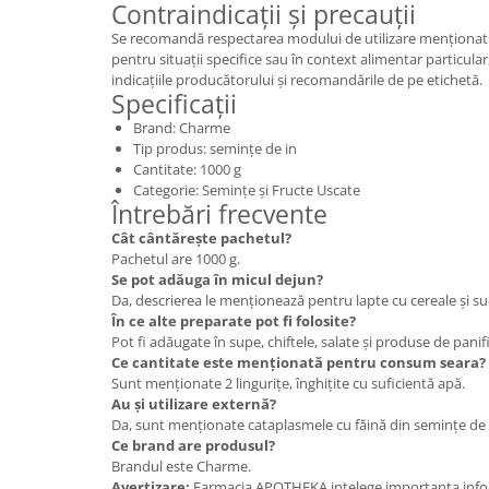
Contraindicații și precauții
Se recomandă respectarea modului de utilizare menționat pe
pentru situații specifice sau în context alimentar particular
indicațiile producătorului și recomandările de pe etichetă.
Specificații
Brand: Charme
Tip produs: semințe de in
Cantitate: 1000 g
Categorie: Semințe și Fructe Uscate
Întrebări frecvente
Cât cântărește pachetul?
Pachetul are 1000 g.
Se pot adăuga în micul dejun?
Da, descrierea le menționează pentru lapte cu cereale și su
În ce alte preparate pot fi folosite?
Pot fi adăugate în supe, chiftele, salate și produse de panifi
Ce cantitate este menționată pentru consum seara?
Sunt menționate 2 lingurițe, înghițite cu suficientă apă.
Au și utilizare externă?
Da, sunt menționate cataplasmele cu făină din semințe de i
Ce brand are produsul?
Brandul este Charme.
Avertizare:
Farmacia APOTHEKA intelege importanta infor