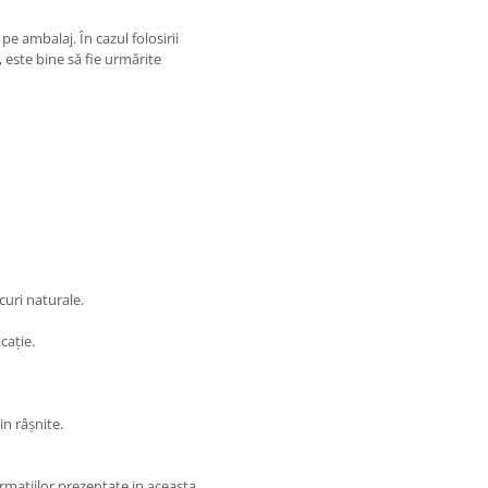
 ambalaj. În cazul folosirii
, este bine să fie urmărite
curi naturale.
cație.
n râșnite.
matiilor prezentate in aceasta