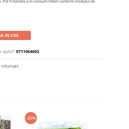
e. Pot fi folosite și în consum intern conform modului de
A IN COS
e ajutor?
0711064602
informatii
-20%