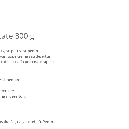
ate 300 g
 g, se potrivesc pentru
e-uri, supe cremă sau deserturi.
le de folosit în preparate rapide
e alimentare.
înmuiere.
mă și deserturi.
, după gust și de rețetă. Pentru
j.