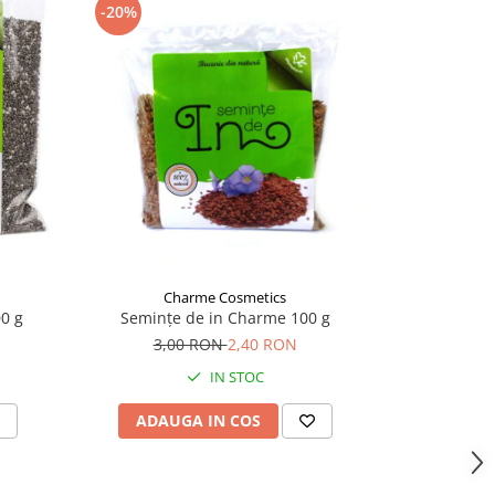
-20%
-20%
Charme Cosmetics
Ch
0 g
Semințe de in Charme 100 g
Seminte
3,00 RON
2,40 RON
6,
IN STOC
ADAUGA IN COS
ADAU