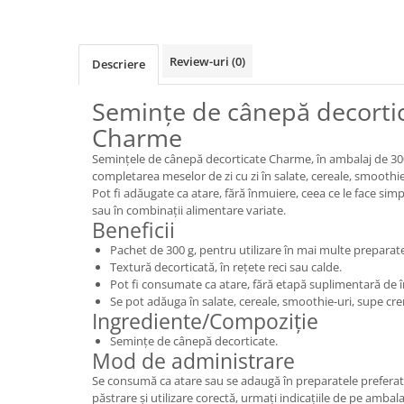
Review-uri
(0)
Descriere
Semințe de cânepă decortic
Charme
Semințele de cânepă decorticate Charme, în ambalaj de 300
completarea meselor de zi cu zi în salate, cereale, smoothi
Pot fi adăugate ca atare, fără înmuiere, ceea ce le face simp
sau în combinații alimentare variate.
Beneficii
Pachet de 300 g, pentru utilizare în mai multe preparat
Textură decorticată, în rețete reci sau calde.
Pot fi consumate ca atare, fără etapă suplimentară de 
Se pot adăuga în salate, cereale, smoothie-uri, supe cre
Ingrediente/Compoziție
Semințe de cânepă decorticate.
Mod de administrare
Se consumă ca atare sau se adaugă în preparatele preferate
păstrare și utilizare corectă, urmați indicațiile de pe ambala