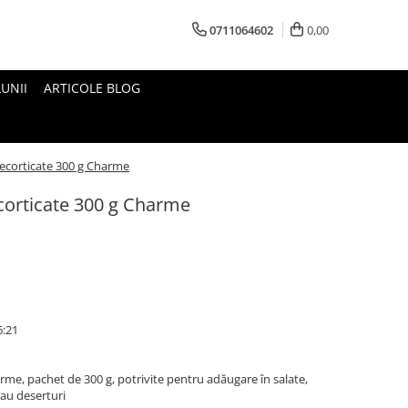
0711064602
0,00
UNII
ARTICOLE BLOG
ecorticate 300 g Charme
orticate 300 g Charme
6:21
me, pachet de 300 g, potrivite pentru adăugare în salate,
sau deserturi