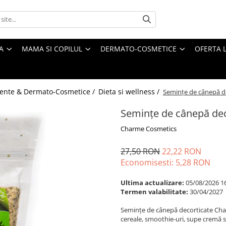
A
MAMA SI COPILUL
DERMATO-COSMETICE
OFERTA L
ente & Dermato-Cosmetice /
Dieta si wellness /
Semințe de cânepă d
Semințe de cânepă dec
Charme Cosmetics
27,50 RON
22,22 RON
Economisesti:
5,28
RON
Ultima actualizare:
05/08/2026 1
Termen valabilitate:
30/04/2027
Semințe de cânepă decorticate Char
cereale, smoothie-uri, supe cremă 