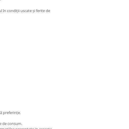
în condiții uscate și ferite de
ă preferințe.
te de consum.
matiilor prezentate in aceasta