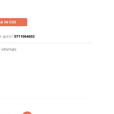
A IN COS
e ajutor?
0711064602
informatii