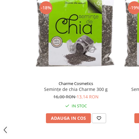
Supliment Vitamina D3
-18%
-19
Supliment Vitamina E
Supliment Zinc
Tincturi si Gemoderivate
Tuse gat si respiratie
Vitamine si minerale
Charme Cosmetics
Semințe de chia Charme 300 g
Sem
16,00 RON
13,14 RON
IN STOC
ADAUGA IN COS