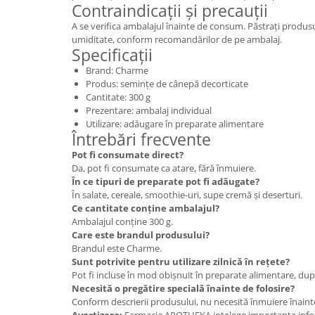
Contraindicații și precauții
A se verifica ambalajul înainte de consum. Păstrați produsul 
umiditate, conform recomandărilor de pe ambalaj.
Specificații
Brand: Charme
Produs: semințe de cânepă decorticate
Cantitate: 300 g
Prezentare: ambalaj individual
Utilizare: adăugare în preparate alimentare
Întrebări frecvente
Pot fi consumate direct?
Da, pot fi consumate ca atare, fără înmuiere.
În ce tipuri de preparate pot fi adăugate?
În salate, cereale, smoothie-uri, supe cremă și deserturi.
Ce cantitate conține ambalajul?
Ambalajul conține 300 g.
Care este brandul produsului?
Brandul este Charme.
Sunt potrivite pentru utilizare zilnică în rețete?
Pot fi incluse în mod obișnuit în preparate alimentare, dup
Necesită o pregătire specială înainte de folosire?
Conform descrierii produsului, nu necesită înmuiere înain
Avertizare:
Farmacia APOTHEKA intelege importanta infor