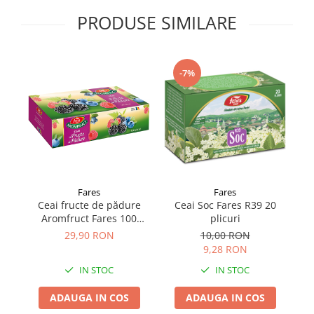
Supliment Vitamina D3
PRODUSE SIMILARE
Supliment Vitamina E
Supliment Zinc
-7%
Tincturi si Gemoderivate
Tuse gat si respiratie
Vitamine si minerale
Fares
Fares
Ceai fructe de pădure
Ceai Soc Fares R39 20
Ce
Aromfruct Fares 100
plicuri
plicuri
29,90 RON
10,00 RON
9,28 RON
IN STOC
IN STOC
ADAUGA IN COS
ADAUGA IN COS