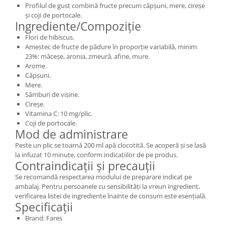
Profilul de gust combină fructe precum căpșuni, mere, cireșe
și coji de portocale.
Ingrediente/Compoziție
Flori de hibiscus.
Amestec de fructe de pădure în proporție variabilă, minim
23%: măceșe, aronia, zmeură, afine, mure.
Arome.
Căpșuni.
Mere.
Sâmburi de vișine.
Cireșe.
Vitamina C: 10 mg/plic.
Coji de portocale.
Mod de administrare
Peste un plic se toarnă 200 ml apă clocotită. Se acoperă și se lasă
la infuzat 10 minute, conform indicațiilor de pe produs.
Contraindicații și precauții
Se recomandă respectarea modului de preparare indicat pe
ambalaj. Pentru persoanele cu sensibilități la vreun ingredient,
verificarea listei de ingrediente înainte de consum este esențială.
Specificații
Brand: Fares