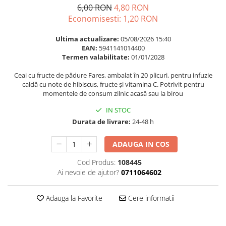
Multivitamine
Ingrijire par
6,00 RON
4,80 RON
Omega 3
Economisesti:
1,20
RON
Balsam masca si tratament
Par si unghii
Produse cu SPF Pentru Fata
Ultima actualizare:
05/08/2026 15:40
Probiotice si prebiotice
EAN:
5941141014400
Repelenti insecte
Termen valabilitate:
01/01/2028
Prostata
Ceai cu fructe de pădure Fares, ambalat în 20 plicuri, pentru infuzie
Sanatate urinara
caldă cu note de hibiscus, fructe și vitamina C. Potrivit pentru
momentele de consum zilnic acasă sau la birou
Sistemul respirator
Slabire si control greutate
IN STOC
Durata de livrare:
24-48 h
Somn stres si anxietate
Supliment Calciu
ADAUGA IN COS
Supliment Complexe
Cod Produs:
108445
Ai nevoie de ajutor?
0711064602
Supliment Fier
Supliment Magneziu
Adauga la Favorite
Cere informatii
Supliment Vitamina B
Supliment Vitamina C