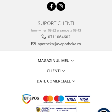
SUPORT CLIENTI
luni - vineri 08-22 si sambata 08-13
0711064602
apotheka@e-apotheka.ro
MAGAZINUL MEU
CLIENTI
DATE COMERCIALE