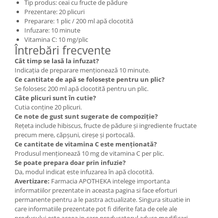
Tip produs: ceai cu fructe de pădure
Prezentare: 20 plicuri
Preparare: 1 plic / 200 ml apă clocotită
Infuzare: 10 minute
Vitamina C: 10 mg/plic
Întrebări frecvente
Cât timp se lasă la infuzat?
Indicația de preparare menționează 10 minute.
Ce cantitate de apă se folosește pentru un plic?
Se folosesc 200 ml apă clocotită pentru un plic.
Câte plicuri sunt în cutie?
Cutia conține 20 plicuri.
Ce note de gust sunt sugerate de compoziție?
Rețeta include hibiscus, fructe de pădure și ingrediente fructate
precum mere, căpșuni, cireșe și portocală.
Ce cantitate de vitamina C este menționată?
Produsul menționează 10 mg de vitamina C per plic.
Se poate prepara doar prin infuzie?
Da, modul indicat este infuzarea în apă clocotită.
Avertizare:
Farmacia APOTHEKA intelege importanta
informatiilor prezentate in aceasta pagina si face eforturi
permanente pentru a le pastra actualizate. Singura situatie in
care informatiile prezentate pot fi diferite fata de cele ale
produsului este aceea in care producatorul aduce modificari