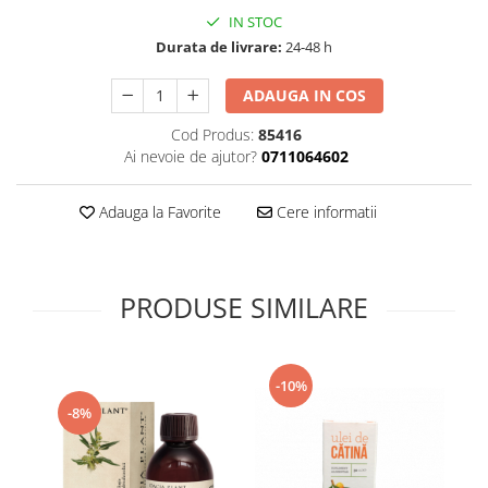
Supliment Vitamina D3
IN STOC
Durata de livrare:
24-48 h
Supliment Vitamina E
Supliment Zinc
ADAUGA IN COS
Tincturi si Gemoderivate
Cod Produs:
85416
Tuse gat si respiratie
Ai nevoie de ajutor?
0711064602
Vitamine si minerale
Adauga la Favorite
Cere informatii
PRODUSE SIMILARE
-10%
-8%