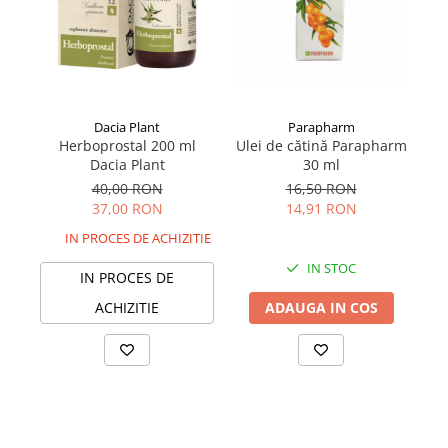
Dacia Plant
Parapharm
Herboprostal 200 ml
Ulei de cătină Parapharm
P
Dacia Plant
30 ml
40,00 RON
16,50 RON
37,00 RON
14,91 RON
IN PROCES DE ACHIZITIE
IN STOC
IN PROCES DE
ACHIZITIE
ADAUGA IN COS