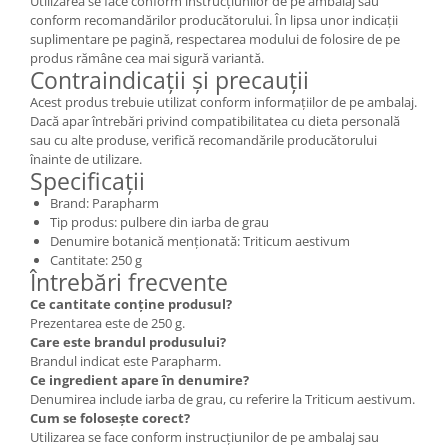
Utilizarea se face conform instrucțiunilor de pe ambalaj sau
conform recomandărilor producătorului. În lipsa unor indicații
suplimentare pe pagină, respectarea modului de folosire de pe
produs rămâne cea mai sigură variantă.
Contraindicații și precauții
Acest produs trebuie utilizat conform informațiilor de pe ambalaj.
Dacă apar întrebări privind compatibilitatea cu dieta personală
sau cu alte produse, verifică recomandările producătorului
înainte de utilizare.
Specificații
Brand: Parapharm
Tip produs: pulbere din iarba de grau
Denumire botanică menționată: Triticum aestivum
Cantitate: 250 g
Întrebări frecvente
Ce cantitate conține produsul?
Prezentarea este de 250 g.
Care este brandul produsului?
Brandul indicat este Parapharm.
Ce ingredient apare în denumire?
Denumirea include iarba de grau, cu referire la Triticum aestivum.
Cum se folosește corect?
Utilizarea se face conform instrucțiunilor de pe ambalaj sau