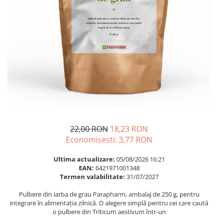
Multivitamine
Ingrijire par
Omega 3
Balsam masca si tratament
Par si unghii
Produse cu SPF Pentru Fata
Probiotice si prebiotice
Repelenti insecte
Prostata
Sanatate urinara
Sistemul respirator
Slabire si control greutate
Somn stres si anxietate
22,00 RON
18,23 RON
Supliment Calciu
Economisesti:
3,77
RON
Supliment Complexe
Ultima actualizare:
05/08/2026 16:21
Supliment Fier
EAN:
6421971001348
Termen valabilitate:
31/07/2027
Supliment Magneziu
Pulbere din iarba de grau Parapharm, ambalaj de 250 g, pentru
Supliment Vitamina B
integrare în alimentația zilnică. O alegere simplă pentru cei care caută
Supliment Vitamina C
o pulbere din Triticum aestivum într-un