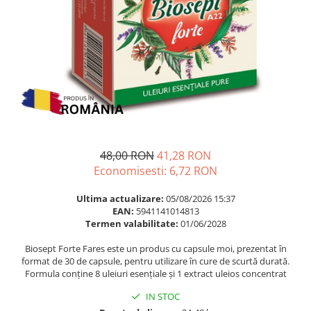
Multivitamine
Ingrijire par
Omega 3
Balsam masca si tratament
Par si unghii
Produse cu SPF Pentru Fata
Probiotice si prebiotice
Repelenti insecte
Prostata
Sanatate urinara
Sistemul respirator
Slabire si control greutate
48,00 RON
41,28 RON
Economisesti:
6,72
RON
Somn stres si anxietate
Supliment Calciu
Ultima actualizare:
05/08/2026 15:37
EAN:
5941141014813
Supliment Complexe
Termen valabilitate:
01/06/2028
Supliment Fier
Biosept Forte Fares este un produs cu capsule moi, prezentat în
Supliment Magneziu
format de 30 de capsule, pentru utilizare în cure de scurtă durată.
Formula conține 8 uleiuri esențiale și 1 extract uleios concentrat
Supliment Vitamina B
IN STOC
Supliment Vitamina C