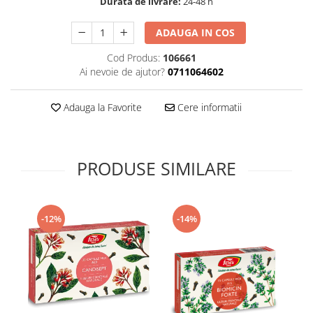
Durata de livrare:
24-48 h
Supliment Vitamina D3
ADAUGA IN COS
Supliment Vitamina E
Supliment Zinc
Cod Produs:
106661
Ai nevoie de ajutor?
0711064602
Tincturi si Gemoderivate
Tuse gat si respiratie
Adauga la Favorite
Cere informatii
Vitamine si minerale
PRODUSE SIMILARE
-12%
-14%