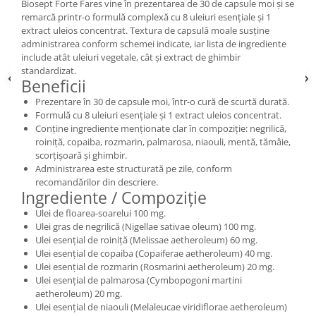
Biosept Forte Fares vine în prezentarea de 30 de capsule moi și se
remarcă printr-o formulă complexă cu 8 uleiuri esențiale și 1
extract uleios concentrat. Textura de capsulă moale susține
administrarea conform schemei indicate, iar lista de ingrediente
include atât uleiuri vegetale, cât și extract de ghimbir
standardizat.
Beneficii
Prezentare în 30 de capsule moi, într-o cură de scurtă durată.
Formulă cu 8 uleiuri esențiale și 1 extract uleios concentrat.
Conține ingrediente menționate clar în compoziție: negrilică,
roiniță, copaiba, rozmarin, palmarosa, niaouli, mentă, tămâie,
scorțișoară și ghimbir.
Administrarea este structurată pe zile, conform
recomandărilor din descriere.
Ingrediente / Compoziție
Ulei de floarea-soarelui 100 mg.
Ulei gras de negrilică (Nigellae sativae oleum) 100 mg.
Ulei esențial de roiniță (Melissae aetheroleum) 60 mg.
Ulei esențial de copaiba (Copaiferae aetheroleum) 40 mg.
Ulei esențial de rozmarin (Rosmarini aetheroleum) 20 mg.
Ulei esențial de palmarosa (Cymbopogoni martini
aetheroleum) 20 mg.
Ulei esențial de niaouli (Melaleucae viridiflorae aetheroleum)