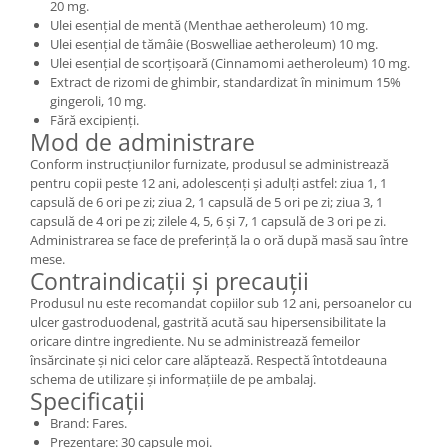
20 mg.
Ulei esențial de mentă (Menthae aetheroleum) 10 mg.
Ulei esențial de tămâie (Boswelliae aetheroleum) 10 mg.
Ulei esențial de scorțișoară (Cinnamomi aetheroleum) 10 mg.
Extract de rizomi de ghimbir, standardizat în minimum 15%
gingeroli, 10 mg.
Fără excipienți.
Mod de administrare
Conform instrucțiunilor furnizate, produsul se administrează
pentru copii peste 12 ani, adolescenți și adulți astfel: ziua 1, 1
capsulă de 6 ori pe zi; ziua 2, 1 capsulă de 5 ori pe zi; ziua 3, 1
capsulă de 4 ori pe zi; zilele 4, 5, 6 și 7, 1 capsulă de 3 ori pe zi.
Administrarea se face de preferință la o oră după masă sau între
mese.
Contraindicații și precauții
Produsul nu este recomandat copiilor sub 12 ani, persoanelor cu
ulcer gastroduodenal, gastrită acută sau hipersensibilitate la
oricare dintre ingrediente. Nu se administrează femeilor
însărcinate și nici celor care alăptează. Respectă întotdeauna
schema de utilizare și informațiile de pe ambalaj.
Specificații
Brand: Fares.
Prezentare: 30 capsule moi.