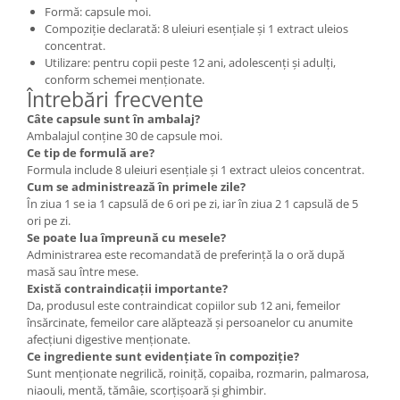
Formă: capsule moi.
Compoziție declarată: 8 uleiuri esențiale și 1 extract uleios
concentrat.
Utilizare: pentru copii peste 12 ani, adolescenți și adulți,
conform schemei menționate.
Întrebări frecvente
Câte capsule sunt în ambalaj?
Ambalajul conține 30 de capsule moi.
Ce tip de formulă are?
Formula include 8 uleiuri esențiale și 1 extract uleios concentrat.
Cum se administrează în primele zile?
În ziua 1 se ia 1 capsulă de 6 ori pe zi, iar în ziua 2 1 capsulă de 5
ori pe zi.
Se poate lua împreună cu mesele?
Administrarea este recomandată de preferință la o oră după
masă sau între mese.
Există contraindicații importante?
Da, produsul este contraindicat copiilor sub 12 ani, femeilor
însărcinate, femeilor care alăptează și persoanelor cu anumite
afecțiuni digestive menționate.
Ce ingrediente sunt evidențiate în compoziție?
Sunt menționate negrilică, roiniță, copaiba, rozmarin, palmarosa,
niaouli, mentă, tămâie, scorțișoară și ghimbir.