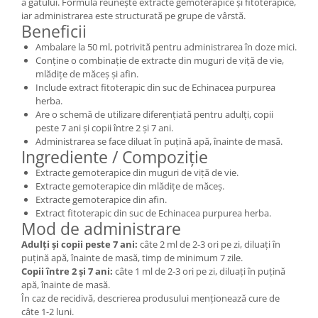
a gâtului. Formula reunește extracte gemoterapice și fitoterapice,
iar administrarea este structurată pe grupe de vârstă.
Beneficii
Ambalare la 50 ml, potrivită pentru administrarea în doze mici.
Conține o combinație de extracte din muguri de viță de vie,
mlădițe de măceș și afin.
Include extract fitoterapic din suc de Echinacea purpurea
herba.
Are o schemă de utilizare diferențiată pentru adulți, copii
peste 7 ani și copii între 2 și 7 ani.
Administrarea se face diluat în puțină apă, înainte de masă.
Ingrediente / Compoziție
Extracte gemoterapice din muguri de viță de vie.
Extracte gemoterapice din mlădițe de măceș.
Extracte gemoterapice din afin.
Extract fitoterapic din suc de Echinacea purpurea herba.
Mod de administrare
Adulți și copii peste 7 ani:
câte 2 ml de 2-3 ori pe zi, diluați în
puțină apă, înainte de masă, timp de minimum 7 zile.
Copii între 2 și 7 ani:
câte 1 ml de 2-3 ori pe zi, diluați în puțină
apă, înainte de masă.
În caz de recidivă, descrierea produsului menționează cure de
câte 1-2 luni.