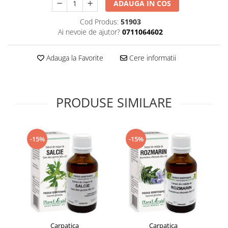
ADAUGA IN COS
Supliment Vitamina D3
Cod Produs:
51903
Supliment Vitamina E
Ai nevoie de ajutor?
0711064602
Supliment Zinc
Tincturi si Gemoderivate
Adauga la Favorite
Cere informatii
Tuse gat si respiratie
Vitamine si minerale
PRODUSE SIMILARE
-15%
-15%
Carpatica
Carpatica