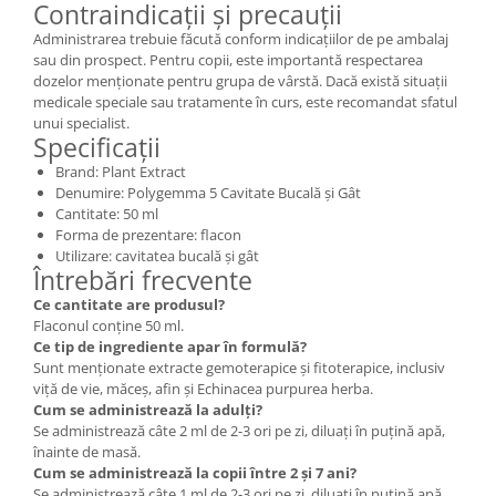
Contraindicații și precauții
Administrarea trebuie făcută conform indicațiilor de pe ambalaj
sau din prospect. Pentru copii, este importantă respectarea
dozelor menționate pentru grupa de vârstă. Dacă există situații
medicale speciale sau tratamente în curs, este recomandat sfatul
unui specialist.
Specificații
Brand: Plant Extract
Denumire: Polygemma 5 Cavitate Bucală și Gât
Cantitate: 50 ml
Forma de prezentare: flacon
Utilizare: cavitatea bucală și gât
Întrebări frecvente
Ce cantitate are produsul?
Flaconul conține 50 ml.
Ce tip de ingrediente apar în formulă?
Sunt menționate extracte gemoterapice și fitoterapice, inclusiv
viță de vie, măceș, afin și Echinacea purpurea herba.
Cum se administrează la adulți?
Se administrează câte 2 ml de 2-3 ori pe zi, diluați în puțină apă,
înainte de masă.
Cum se administrează la copii între 2 și 7 ani?
Se administrează câte 1 ml de 2-3 ori pe zi, diluați în puțină apă,