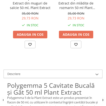
Extract din muguri de
Extract din mlădițe de
salcie 50 ml, Plant Extract
rozmarin 50 ml Plant
Extract
35,00 RON
35,00 RON
29,73 RON
29,73 RON
IN STOC
IN STOC
ADAUGA IN COS
ADAUGA IN COS
Descriere
Polygemma 5 Cavitate Bucală
și Gât 50 ml Plant Extract
Polygemma 5 de la Plant Extract este un produs prezentat în
flacon de 50 ml, cu utilizare în contextul îngrijirii cavității bucale și