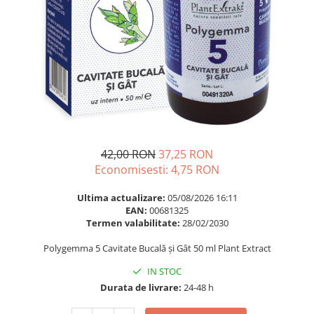
Multivitamine
Ingrijire par
Omega 3
Balsam masca si tratament
Par si unghii
Produse cu SPF Pentru Fata
Probiotice si prebiotice
Repelenti insecte
Prostata
Sanatate urinara
Sistemul respirator
Slabire si control greutate
42,00 RON
37,25 RON
Economisesti:
4,75
RON
Somn stres si anxietate
Supliment Calciu
Ultima actualizare:
05/08/2026 16:11
EAN:
00681325
Supliment Complexe
Termen valabilitate:
28/02/2030
Supliment Fier
Polygemma 5 Cavitate Bucală și Gât 50 ml Plant Extract
Supliment Magneziu
IN STOC
Supliment Vitamina B
Durata de livrare:
24-48 h
Supliment Vitamina C