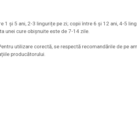
 și 5 ani, 2-3 lingurițe pe zi; copii între 6 și 12 ani, 4-5 lingu
ata unei cure obișnuite este de 7-14 zile.
entru utilizare corectă, se respectă recomandările de pe amba
țiile producătorului.