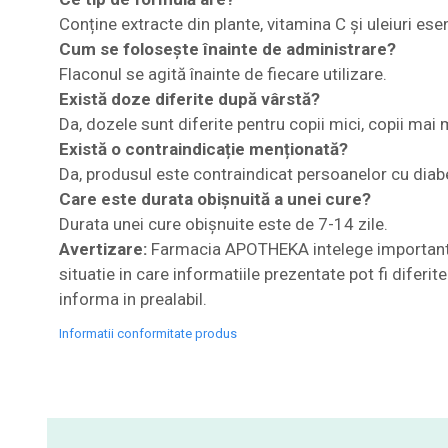
Conține extracte din plante, vitamina C și uleiuri esen
Cum se folosește înainte de administrare?
Flaconul se agită înainte de fiecare utilizare.
Există doze diferite după vârstă?
Da, dozele sunt diferite pentru copii mici, copii mai m
Există o contraindicație menționată?
Da, produsul este contraindicat persoanelor cu diab
Care este durata obișnuită a unei cure?
Durata unei cure obișnuite este de 7-14 zile.
Avertizare:
Farmacia APOTHEKA intelege importanta i
situatie in care informatiile prezentate pot fi diferi
informa in prealabil.
Informatii conformitate produs