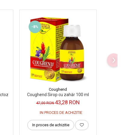
-8%
Coughend
D
uctoza A19 100 ml
Coughend Sirop cu zahăr 100 ml
Sirop Muguri d
43,28 RON
47,00 RON
18,00 R
IN PROCES DE ACHIZITIE
In proces de achizitie
Adauga