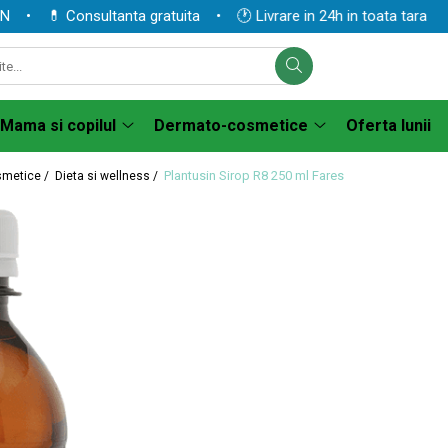
 💊 Consultanta gratuita • 🕐 Livrare in 24h in toata tara
Mama si copilul
Dermato-cosmetice
Oferta lunii
Plantusin Sirop R8 250 ml Fares
smetice /
Dieta si wellness /