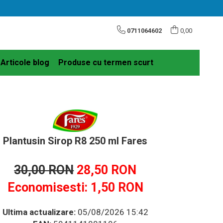
0711064602
0,00
Articole blog
Produse cu termen scurt
Plantusin Sirop R8 250 ml Fares
30,00 RON
28,50 RON
Economisesti:
1,50
RON
Ultima actualizare:
05/08/2026 15:42