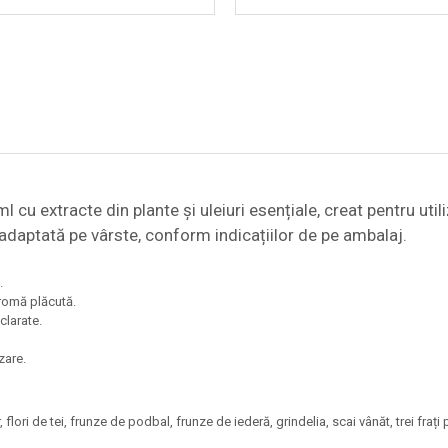
l cu extracte din plante și uleiuri esențiale, creat pentru ut
adaptată pe vârste, conform indicațiilor de pe ambalaj.
.
aromă plăcută.
clarate.
zare.
lori de tei, frunze de podbal, frunze de iederă, grindelia, scai vânăt, trei frați p