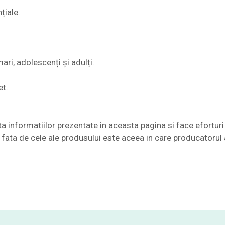
țiale.
ari, adolescenți și adulți.
et.
nformatiilor prezentate in aceasta pagina si face eforturi 
te fata de cele ale produsului este aceea in care producatorul 