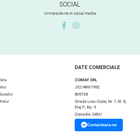
SOCIAL
Urmareste-ne in social media
DATE COMERCIALE
lata
COMAY SRL
etur
J32/489/1992
duselor
809738
Retur
Strada Liviu Ciulei, Nr. 7, Bl. 8,
Etaj P., Ap. 9
Cisnadie, SIBIU
Contacteaza-ne