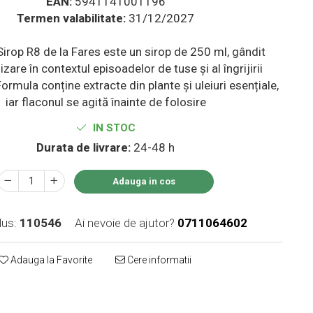
EAN:
5941141001196
Termen valabilitate:
31/12/2027
Sirop R8 de la Fares este un sirop de 250 ml, gândit
lizare în contextul episoadelor de tuse și al îngrijirii
 Formula conține extracte din plante și uleiuri esențiale,
iar flaconul se agită înainte de folosire
IN STOC
Durata de livrare:
24-48 h
Adauga in cos
us:
110546
Ai nevoie de ajutor?
0711064602
Adauga la Favorite
Cere informatii