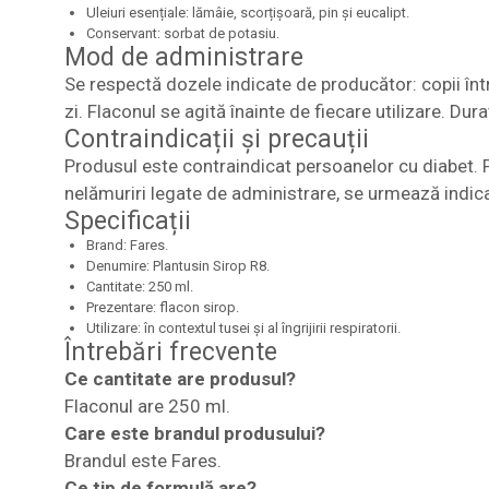
Uleiuri esențiale: lămâie, scorțișoară, pin și eucalipt.
Conservant: sorbat de potasiu.
Mod de administrare
Se respectă dozele indicate de producător: copii între 1
zi. Flaconul se agită înainte de fiecare utilizare. Dur
Contraindicații și precauții
Produsul este contraindicat persoanelor cu diabet. P
nelămuriri legate de administrare, se urmează indica
Specificații
Brand: Fares.
Denumire: Plantusin Sirop R8.
Cantitate: 250 ml.
Prezentare: flacon sirop.
Utilizare: în contextul tusei și al îngrijirii respiratorii.
Întrebări frecvente
Ce cantitate are produsul?
Flaconul are 250 ml.
Care este brandul produsului?
Brandul este Fares.
Ce tip de formulă are?