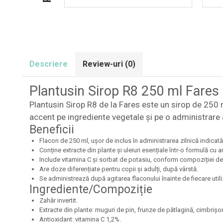
Descriere
Review-uri
(0)
Plantusin Sirop R8 250 ml Fares
Plantusin Sirop R8 de la Fares este un sirop de 250 m
accent pe ingrediente vegetale și pe o administrare 
Beneficii
Flacon de 250 ml, ușor de inclus în administrarea zilnică indicată
Conține extracte din plante și uleiuri esențiale într-o formulă cu 
Include vitamina C și sorbat de potasiu, conform compoziției de
Are doze diferențiate pentru copii și adulți, după vârstă.
Se administrează după agitarea flaconului înainte de fiecare utili
Ingrediente/Compoziție
Zahăr invertit.
Extracte din plante: muguri de pin, frunze de pătlagină, cimbrișor, f
Antioxidant: vitamina C 1,2%.