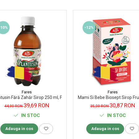
-10%
-12%
Fares
Fares
tusin Fără Zahăr Sirop 250 ml, Fares
Mami Si Bebe Biosept Sirop Fr
39,69 RON
30,87 RON
44,00 RON
35,00 RON
IN STOC
IN STOC
Adauga in cos
Adauga in cos