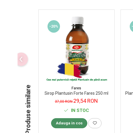
Supliment Vitamina D3
Supliment Vitamina E
Supliment Zinc
-20%
Tincturi si Gemoderivate
Tuse gat si respiratie
Vitamine si minerale
Produse similare
Fares
Sirop Plantusin Forte Fares 250 ml
Plan
29,54 RON
37,00 RON
IN STOC
Adauga in cos