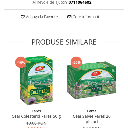
Ai nevoie de ajutor?
0711064602
Supliment Vitamina D3
Supliment Vitamina E
Adauga la Favorite
Cere informatii
Supliment Zinc
Tincturi si Gemoderivate
PRODUSE SIMILARE
Tuse gat si respiratie
Vitamine si minerale
-16%
-20%
Fares
Fares
Ceai Colesterol Fares 50 g
Ceai Salvie Fares 20
C
plicuri
10,00 RON