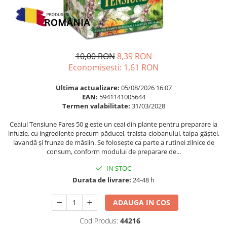
Multivitamine
Ingrijire par
Omega 3
Balsam masca si tratament
Par si unghii
Produse cu SPF Pentru Fata
Probiotice si prebiotice
Repelenti insecte
10,00 RON
8,39 RON
Prostata
Economisesti:
1,61
RON
Sanatate urinara
Ultima actualizare:
05/08/2026 16:07
Sistemul respirator
EAN:
5941141005644
Termen valabilitate:
31/03/2028
Slabire si control greutate
Ceaiul Tensiune Fares 50 g este un ceai din plante pentru preparare la
Somn stres si anxietate
infuzie, cu ingrediente precum păducel, traista-ciobanului, talpa-gâștei,
Supliment Calciu
lavandă și frunze de măslin. Se folosește ca parte a rutinei zilnice de
consum, conform modului de preparare de...
Supliment Complexe
IN STOC
Supliment Fier
Durata de livrare:
24-48 h
Supliment Magneziu
ADAUGA IN COS
Supliment Vitamina B
Supliment Vitamina C
Cod Produs:
44216