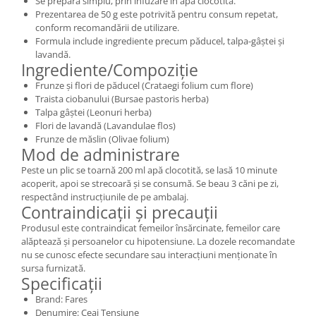
Se prepară simplu, prin infuzare în apă clocotită.
Prezentarea de 50 g este potrivită pentru consum repetat,
conform recomandării de utilizare.
Formula include ingrediente precum păducel, talpa-gâștei și
lavandă.
Ingrediente/Compoziție
Frunze și flori de păducel (Crataegi folium cum flore)
Traista ciobanului (Bursae pastoris herba)
Talpa gâștei (Leonuri herba)
Flori de lavandă (Lavandulae flos)
Frunze de măslin (Olivae folium)
Mod de administrare
Peste un plic se toarnă 200 ml apă clocotită, se lasă 10 minute
acoperit, apoi se strecoară și se consumă. Se beau 3 căni pe zi,
respectând instrucțiunile de pe ambalaj.
Contraindicații și precauții
Produsul este contraindicat femeilor însărcinate, femeilor care
alăptează și persoanelor cu hipotensiune. La dozele recomandate
nu se cunosc efecte secundare sau interacțiuni menționate în
sursa furnizată.
Specificații
Brand: Fares
Denumire: Ceai Tensiune