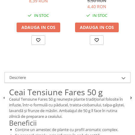
5,50 RON
8,39 RON
4,40 RON
IN STOC
IN STOC
ADAUGA IN COS
ADAUGA IN COS
Descriere
Ceai Tensiune Fares 50 g
Ceaiul Tensiune Fares 50 g reunește plante tradițional folosite în
infuzie, într-o formulă cu păducel, traista-ciobanului, talpa-gâștei,
lavandă și frunze de măslin. Ambalajul de 50 g îl face în rutina
zilnică de preparare a ceaiului.
Beneficii
Conține un amestec de plante cu profil aromatic complex.