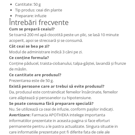
Cantitate: 50 g
Tip produs: ceai din plante
Preparare: infuzie
Întrebări frecvente
Cum se prepară ceaiul?
Se toarnă 200 ml apă clocotită peste un plic, se lasă 10 minute
acoperit, apoi se strecoară și se consumă.
Cât ceai se bea pe zi?
Modul de administrare indică 3 căni pe zi.
Ce conține formula?
Conține păducel, traista-ciobanului, talpa-gâștei, lavandă și frunze
de măslin.
Ce cantitate are produsul?
Prezentarea este de 50 g.
Există persoane care ar trebui să evite produsul?
Da, produsul este contraindicat femeilor însărcinate, femeilor
care alăptează și persoanelor cu hipotensiune.
Se poate consuma fără preparare specială?
Nu. Se utilizează ca ceai de infuzie, conform pașilor indicați.
Avertizare:
Farmacia APOTHEKA intelege importanta
informatiilor prezentate in aceasta pagina si face eforturi
permanente pentru a le pastra actualizate. Singura situatie in
care informatiile prezentate pot fi diferite fata de cele ale