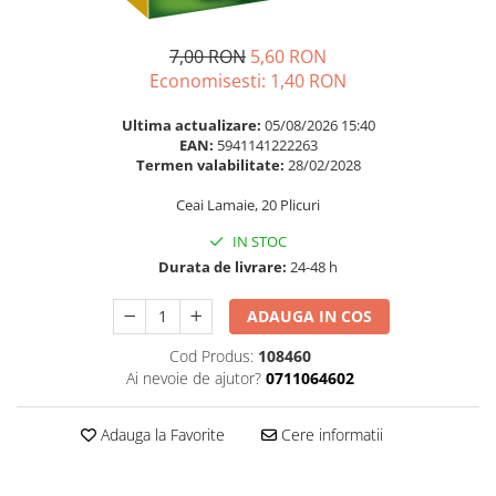
Multivitamine
Ingrijire par
Omega 3
Balsam masca si tratament
7,00 RON
5,60 RON
Par si unghii
Produse cu SPF Pentru Fata
Economisesti:
1,40
RON
Probiotice si prebiotice
Repelenti insecte
Ultima actualizare:
05/08/2026 15:40
Prostata
EAN:
5941141222263
Termen valabilitate:
28/02/2028
Sanatate urinara
Ceai Lamaie, 20 Plicuri
Sistemul respirator
Slabire si control greutate
IN STOC
Durata de livrare:
24-48 h
Somn stres si anxietate
Supliment Calciu
ADAUGA IN COS
Supliment Complexe
Cod Produs:
108460
Ai nevoie de ajutor?
0711064602
Supliment Fier
Supliment Magneziu
Adauga la Favorite
Cere informatii
Supliment Vitamina B
Supliment Vitamina C