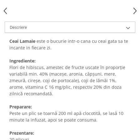
Descriere
Ceai Lamaie
este o bucurie intr-o cana cu ceai gata sa te
incante in fiecare zi.
Ingrediente:
Flori de hibiscus, amestec de fructe uscate în proporție
variabilă min. 40% (maceșe, aronia, căpșuni, mere,
zmeură, cireșe, coji de portocale), coji de lămâi 1%,
arome, vitamina C 16 mg/plic, respectiv 20% din doza
zilnică recomandată.
Preparare:
Peste un plic se toarnă 200 ml apă clocotită, se lasă 10
minute la infuzat, apoi se poate consuma.
Prezentare:
20 plicuri