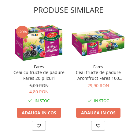
Supliment Vitamina D3
PRODUSE SIMILARE
Supliment Vitamina E
Supliment Zinc
-20%
Tincturi si Gemoderivate
Tuse gat si respiratie
Vitamine si minerale
Fares
Fares
Ceai cu fructe de pădure
Ceai fructe de pădure
Fares 20 plicuri
Aromfruct Fares 100
plicuri
6,00 RON
29,90 RON
4,80 RON
IN STOC
IN STOC
ADAUGA IN COS
ADAUGA IN COS