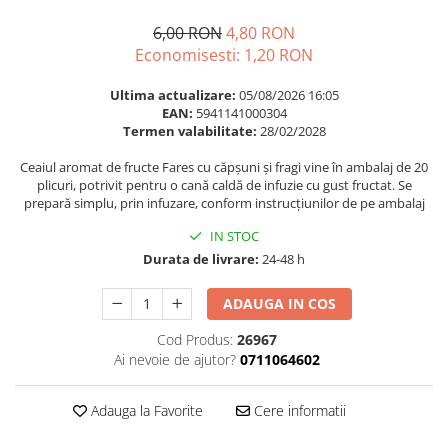
Multivitamine
Ingrijire par
6,00 RON
4,80 RON
Omega 3
Balsam masca si tratament
Economisesti:
1,20
RON
Par si unghii
Produse cu SPF Pentru Fata
Probiotice si prebiotice
Ultima actualizare:
05/08/2026 16:05
Repelenti insecte
EAN:
5941141000304
Prostata
Termen valabilitate:
28/02/2028
Sanatate urinara
Ceaiul aromat de fructe Fares cu căpșuni și fragi vine în ambalaj de 20
plicuri, potrivit pentru o cană caldă de infuzie cu gust fructat. Se
Sistemul respirator
prepară simplu, prin infuzare, conform instrucțiunilor de pe ambalaj
Slabire si control greutate
IN STOC
Somn stres si anxietate
Durata de livrare:
24-48 h
Supliment Calciu
ADAUGA IN COS
Supliment Complexe
Cod Produs:
26967
Supliment Fier
Ai nevoie de ajutor?
0711064602
Supliment Magneziu
Supliment Vitamina B
Adauga la Favorite
Cere informatii
Supliment Vitamina C