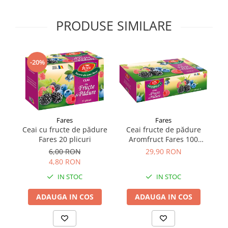
Supliment Vitamina D3
PRODUSE SIMILARE
Supliment Vitamina E
Supliment Zinc
Tincturi si Gemoderivate
-20%
Tuse gat si respiratie
Vitamine si minerale
Fares
Fares
Ceai cu fructe de pădure
Ceai fructe de pădure
Fares 20 plicuri
Aromfruct Fares 100
plicuri
6,00 RON
29,90 RON
4,80 RON
IN STOC
IN STOC
ADAUGA IN COS
ADAUGA IN COS