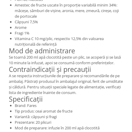
Amestec de fructe uscate în proporție variabilă minim 34%:
măceșe, sâmburi de vișine, aronia, mere, zmeură, cireșe, coji
de portocale
Căpșuni 7,5%
Arome
Fragi 1%
Vitamina C 10 mg/plic, respectiv 12,5% din valoarea
nutrițională de referință
Mod de administrare
Se toarnă 200 ml apă clocotită peste un plic, se acoperă și se lasă
10 minute la infuzat, apoi se consumă conform preferințelor.
Contraindicații și precauții
A se respecta instrucțiunile de preparare și recomandările de pe
ambalaj. Păstrați produsul în ambalajul original, ferit de umiditate
și căldură. Pentru situații speciale legate de alimentație, verificați
lista de ingrediente înainte de consum.
Specificații
Brand: Fares
Tip produs: ceai aromat de fructe
Variantă: căpșuni și fragi
Prezentare: 20 plicuri
Mod de preparare: infuzie în 200 ml apă clocotită