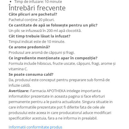
Timp de infuzare: 10 minute
Întrebări frecvente
Câte plicuri are pachetul?
Pachetul conține 20 plicuri.
Ce cantitate de apă se folosește pentru un plic?
Un plic se infuzează în 200 ml apă clocotită.
Cât timp trebuie lăsat la infuzat?
Timpul indicat este de 10 minute.
Ce arome predomină?
Produsul are aromă de căpșuni și fragi.
Ce ingrediente menționate apar în compoziție?
Formula include hibiscus, fructe uscate, căpșuni, fragi, arome și
vitamina C.
Se poate consuma cald?
Da, produsul este conceput pentru preparare sub formă de
infuzie caldă.
Avertizare:
Farmacia APOTHEKA intelege importanta
informatiilor prezentate in aceasta pagina si face eforturi
permanente pentru a le pastra actualizate. Singura situatie in
care informatiile prezentate pot fi diferite fata de cele ale
produsului este aceea in care producatorul aduce modificari
specificatiilor acestuia, fara a ne informa in prealabil.
Informatii conformitate produs