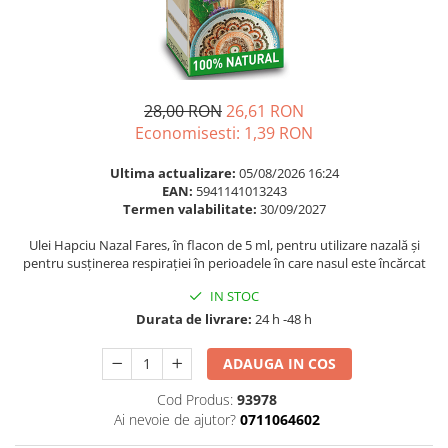
Multivitamine
Ingrijire par
Omega 3
Balsam masca si tratament
Par si unghii
Produse cu SPF Pentru Fata
Probiotice si prebiotice
Repelenti insecte
28,00 RON
26,61 RON
Prostata
Economisesti:
1,39
RON
Sanatate urinara
Ultima actualizare:
05/08/2026 16:24
Sistemul respirator
EAN:
5941141013243
Termen valabilitate:
30/09/2027
Slabire si control greutate
Ulei Hapciu Nazal Fares, în flacon de 5 ml, pentru utilizare nazală și
Somn stres si anxietate
pentru susținerea respirației în perioadele în care nasul este încărcat
Supliment Calciu
IN STOC
Supliment Complexe
Durata de livrare:
24 h -48 h
Supliment Fier
ADAUGA IN COS
Supliment Magneziu
Cod Produs:
93978
Supliment Vitamina B
Ai nevoie de ajutor?
0711064602
Supliment Vitamina C