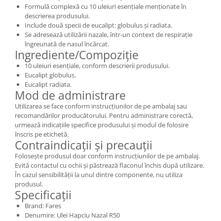
Formulă complexă cu 10 uleiuri esențiale menționate în
descrierea produsului.
Include două specii de eucalipt: globulus și radiata.
Se adresează utilizării nazale, într-un context de respirație
îngreunată de nasul încărcat.
Ingrediente/Compoziție
10 uleiuri esențiale, conform descrierii produsului.
Eucalipt globulus.
Eucalipt radiata.
Mod de administrare
Utilizarea se face conform instrucțiunilor de pe ambalaj sau
recomandărilor producătorului. Pentru administrare corectă,
urmează indicațiile specifice produsului și modul de folosire
înscris pe etichetă.
Contraindicații și precauții
Folosește produsul doar conform instrucțiunilor de pe ambalaj.
Evită contactul cu ochii și păstrează flaconul închis după utilizare.
În cazul sensibilității la unul dintre componente, nu utiliza
produsul.
Specificații
Brand: Fares
Denumire: Ulei Hapciu Nazal R50