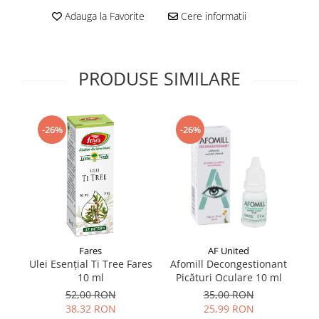
Supliment Vitamina D3
Adauga la Favorite
Cere informatii
Supliment Vitamina E
Supliment Zinc
PRODUSE SIMILARE
Tincturi si Gemoderivate
Tuse gat si respiratie
Vitamine si minerale
-26%
-26%
AF United
Fares
Afomill Decongestionant
Ulei Esențial Ti Tree Fares
Ki
Picături Oculare 10 ml
10 ml
35,00 RON
52,00 RON
25,99 RON
38,32 RON