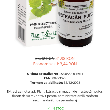
Multivitamine
Ingrijire par
Omega 3
Balsam masca si tratament
Par si unghii
Produse cu SPF Pentru Fata
Probiotice si prebiotice
Repelenti insecte
Prostata
Sanatate urinara
Sistemul respirator
Slabire si control greutate
35,42 RON
31,98 RON
Somn stres si anxietate
Economisesti:
3,44
RON
Supliment Calciu
Ultima actualizare:
05/08/2026 16:11
Supliment Complexe
EAN:
00723025
Termen valabilitate:
31/12/2028
Supliment Fier
Extract gemoterapic Plant Extract din muguri de mesteacăn pufos,
Supliment Magneziu
flacon de 50 ml, potrivit pentru administrare orală conform
Supliment Vitamina B
recomandărilor de pe ambalaj
Supliment Vitamina C
IN STOC