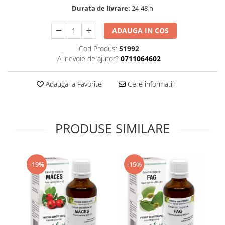
Durata de livrare:
24-48 h
Supliment Vitamina D3
Supliment Vitamina E
ADAUGA IN COS
Supliment Zinc
Cod Produs:
51992
Tincturi si Gemoderivate
Ai nevoie de ajutor?
0711064602
Tuse gat si respiratie
Adauga la Favorite
Cere informatii
Vitamine si minerale
PRODUSE SIMILARE
-19%
-15%