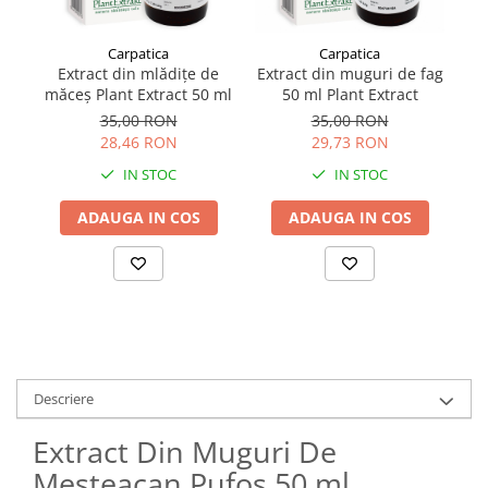
Carpatica
Carpatica
Extract din mlădițe de
Extract din muguri de fag
măceș Plant Extract 50 ml
50 ml Plant Extract
că
35,00 RON
35,00 RON
28,46 RON
29,73 RON
IN STOC
IN STOC
ADAUGA IN COS
ADAUGA IN COS
Descriere
Extract Din Muguri De
Mesteacan Pufos 50 ml