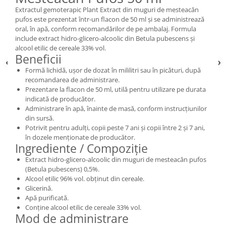
Extractul gemoterapic Plant Extract din muguri de mesteacăn
pufos este prezentat într-un flacon de 50 ml și se administrează
oral, în apă, conform recomandărilor de pe ambalaj. Formula
include extract hidro-glicero-alcoolic din Betula pubescens și
alcool etilic de cereale 33% vol.
Beneficii
Formă lichidă, ușor de dozat în mililitri sau în picături, după
recomandarea de administrare.
Prezentare la flacon de 50 ml, utilă pentru utilizare pe durata
indicată de producător.
Administrare în apă, înainte de masă, conform instrucțiunilor
din sursă.
Potrivit pentru adulți, copii peste 7 ani și copii între 2 și 7 ani,
în dozele menționate de producător.
Ingrediente / Compoziție
Extract hidro-glicero-alcoolic din muguri de mesteacăn pufos
(Betula pubescens) 0,5%.
Alcool etilic 96% vol. obținut din cereale.
Glicerină.
Apă purificată.
Conține alcool etilic de cereale 33% vol.
Mod de administrare