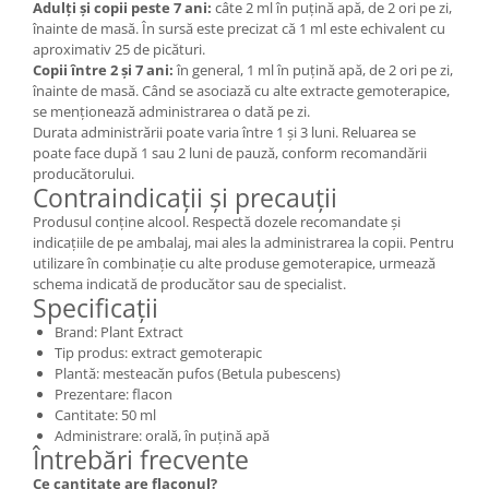
Adulți și copii peste 7 ani:
câte 2 ml în puțină apă, de 2 ori pe zi,
înainte de masă. În sursă este precizat că 1 ml este echivalent cu
aproximativ 25 de picături.
Copii între 2 și 7 ani:
în general, 1 ml în puțină apă, de 2 ori pe zi,
înainte de masă. Când se asociază cu alte extracte gemoterapice,
se menționează administrarea o dată pe zi.
Durata administrării poate varia între 1 și 3 luni. Reluarea se
poate face după 1 sau 2 luni de pauză, conform recomandării
producătorului.
Contraindicații și precauții
Produsul conține alcool. Respectă dozele recomandate și
indicațiile de pe ambalaj, mai ales la administrarea la copii. Pentru
utilizare în combinație cu alte produse gemoterapice, urmează
schema indicată de producător sau de specialist.
Specificații
Brand: Plant Extract
Tip produs: extract gemoterapic
Plantă: mesteacăn pufos (Betula pubescens)
Prezentare: flacon
Cantitate: 50 ml
Administrare: orală, în puțină apă
Întrebări frecvente
Ce cantitate are flaconul?