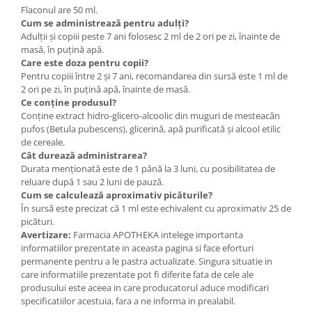
Flaconul are 50 ml.
Cum se administrează pentru adulți?
Adulții și copiii peste 7 ani folosesc 2 ml de 2 ori pe zi, înainte de
masă, în puțină apă.
Care este doza pentru copii?
Pentru copiii între 2 și 7 ani, recomandarea din sursă este 1 ml de
2 ori pe zi, în puțină apă, înainte de masă.
Ce conține produsul?
Conține extract hidro-glicero-alcoolic din muguri de mesteacăn
pufos (Betula pubescens), glicerină, apă purificată și alcool etilic
de cereale.
Cât durează administrarea?
Durata menționată este de 1 până la 3 luni, cu posibilitatea de
reluare după 1 sau 2 luni de pauză.
Cum se calculează aproximativ picăturile?
În sursă este precizat că 1 ml este echivalent cu aproximativ 25 de
picături.
Avertizare:
Farmacia APOTHEKA intelege importanta
informatiilor prezentate in aceasta pagina si face eforturi
permanente pentru a le pastra actualizate. Singura situatie in
care informatiile prezentate pot fi diferite fata de cele ale
produsului este aceea in care producatorul aduce modificari
specificatiilor acestuia, fara a ne informa in prealabil.