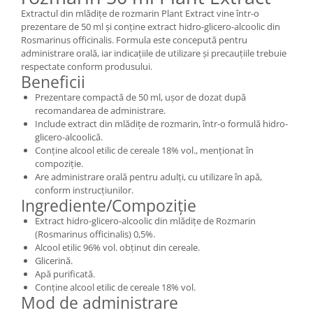
Extractul din mlădițe de rozmarin Plant Extract vine într-o
prezentare de 50 ml și conține extract hidro-glicero-alcoolic din
Rosmarinus officinalis. Formula este concepută pentru
administrare orală, iar indicațiile de utilizare și precauțiile trebuie
respectate conform produsului.
Beneficii
Prezentare compactă de 50 ml, ușor de dozat după
recomandarea de administrare.
Include extract din mlădițe de rozmarin, într-o formulă hidro-
glicero-alcoolică.
Conține alcool etilic de cereale 18% vol., menționat în
compoziție.
Are administrare orală pentru adulți, cu utilizare în apă,
conform instrucțiunilor.
Ingrediente/Compoziție
Extract hidro-glicero-alcoolic din mlădițe de Rozmarin
(Rosmarinus officinalis) 0,5%.
Alcool etilic 96% vol. obținut din cereale.
Glicerină.
Apă purificată.
Conține alcool etilic de cereale 18% vol.
Mod de administrare