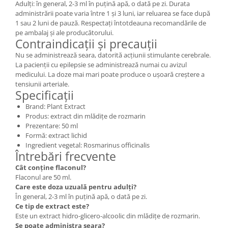
Adulți: în general, 2-3 ml în puțină apă, o dată pe zi. Durata
administrării poate varia între 1 și 3 luni, iar reluarea se face după
1 sau 2 luni de pauză. Respectați întotdeauna recomandările de
pe ambalaj și ale producătorului.
Contraindicații și precauții
Nu se administrează seara, datorită acțiunii stimulante cerebrale.
La pacienții cu epilepsie se administrează numai cu avizul
medicului. La doze mai mari poate produce o ușoară creștere a
tensiunii arteriale.
Specificații
Brand: Plant Extract
Produs: extract din mlădițe de rozmarin
Prezentare: 50 ml
Formă: extract lichid
Ingredient vegetal: Rosmarinus officinalis
Întrebări frecvente
Cât conține flaconul?
Flaconul are 50 ml.
Care este doza uzuală pentru adulți?
În general, 2-3 ml în puțină apă, o dată pe zi.
Ce tip de extract este?
Este un extract hidro-glicero-alcoolic din mlădițe de rozmarin.
Se poate administra seara?