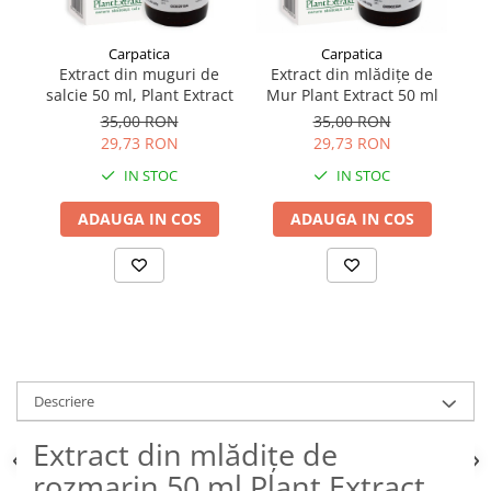
Carpatica
Carpatica
Extract din muguri de
Extract din mlădițe de
salcie 50 ml, Plant Extract
Mur Plant Extract 50 ml
Za
35,00 RON
35,00 RON
29,73 RON
29,73 RON
IN STOC
IN STOC
ADAUGA IN COS
ADAUGA IN COS
Descriere
Extract din mlădițe de
rozmarin 50 ml Plant Extract