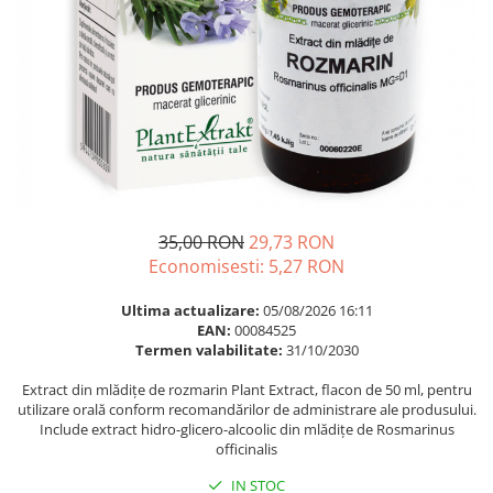
Multivitamine
Ingrijire par
Omega 3
Balsam masca si tratament
Par si unghii
Produse cu SPF Pentru Fata
Probiotice si prebiotice
Repelenti insecte
Prostata
Sanatate urinara
Sistemul respirator
Slabire si control greutate
35,00 RON
29,73 RON
Economisesti:
5,27
RON
Somn stres si anxietate
Supliment Calciu
Ultima actualizare:
05/08/2026 16:11
EAN:
00084525
Supliment Complexe
Termen valabilitate:
31/10/2030
Supliment Fier
Extract din mlădițe de rozmarin Plant Extract, flacon de 50 ml, pentru
utilizare orală conform recomandărilor de administrare ale produsului.
Supliment Magneziu
Include extract hidro-glicero-alcoolic din mlădițe de Rosmarinus
Supliment Vitamina B
officinalis
Supliment Vitamina C
IN STOC