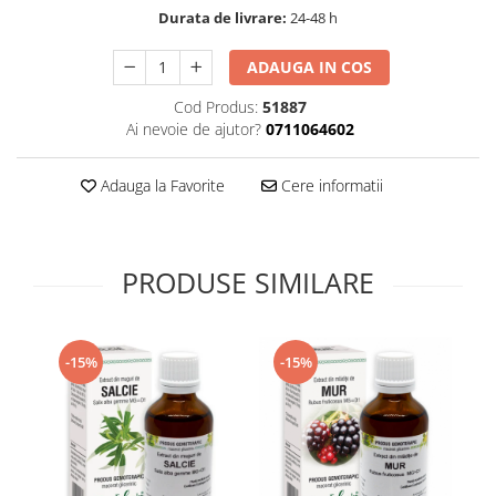
Durata de livrare:
24-48 h
Supliment Vitamina D3
Supliment Vitamina E
ADAUGA IN COS
Supliment Zinc
Cod Produs:
51887
Tincturi si Gemoderivate
Ai nevoie de ajutor?
0711064602
Tuse gat si respiratie
Adauga la Favorite
Cere informatii
Vitamine si minerale
PRODUSE SIMILARE
-15%
-15%