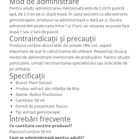
Mod de administrare
Pentru adulți, administrarea menționată este de 2 ml în puțină
apă, de 2-3 ori pe zi, după masă. În cazul asocierii cu alte extracte
gemoterapice, produsul se administrează o dată pe zi. Durata
administrării poate varia între 1 și 3 luni, iar reluarea se poate face
după 1 sau 2 luni de pauză.
Contraindicații și precauții
Produsul conține alcool etilic de cereale 18% vol., aspect
important de luat în calcul înainte de utilizare. Respectați doza și
modul de administrare menționate de producător. Pentru situații
particulare, urmați recomandarea specialistului sau indicațiile de
pe ambalaj.
Specificații
Brand: Plant Extract
Produs: extract din mlădițe de Mur
Specie:
Rubus fructicosus
Cantitate: 50 ml
Formă de prezentare: flacon
Tip: extract gemoterapic
Întrebări frecvente
Ce cantitate conține produsul?
Flaconul conține 50 ml.
Cum se administrează pentru adulți?