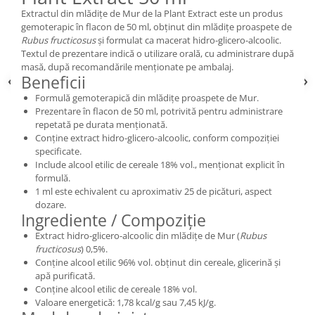
Extractul din mlădițe de Mur de la Plant Extract este un produs
gemoterapic în flacon de 50 ml, obținut din mlădițe proaspete de
Rubus fructicosus
și formulat ca macerat hidro-glicero-alcoolic.
Textul de prezentare indică o utilizare orală, cu administrare după
masă, după recomandările menționate pe ambalaj.
Beneficii
Formulă gemoterapică din mlădițe proaspete de Mur.
Prezentare în flacon de 50 ml, potrivită pentru administrare
repetată pe durata menționată.
Conține extract hidro-glicero-alcoolic, conform compoziției
specificate.
Include alcool etilic de cereale 18% vol., menționat explicit în
formulă.
1 ml este echivalent cu aproximativ 25 de picături, aspect
dozare.
Ingrediente / Compoziție
Extract hidro-glicero-alcoolic din mlădițe de Mur (
Rubus
fructicosus
) 0,5%.
Conține alcool etilic 96% vol. obținut din cereale, glicerină și
apă purificată.
Conține alcool etilic de cereale 18% vol.
Valoare energetică: 1,78 kcal/g sau 7,45 kJ/g.