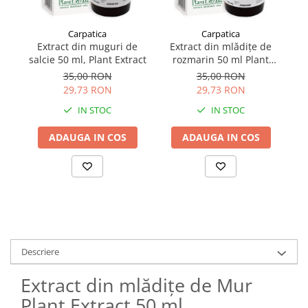
Carpatica
Carpatica
Extract din muguri de
Extract din mlădițe de
salcie 50 ml, Plant Extract
rozmarin 50 ml Plant
Za
Extract
35,00 RON
35,00 RON
29,73 RON
29,73 RON
IN STOC
IN STOC
ADAUGA IN COS
ADAUGA IN COS
Descriere
Extract din mlădițe de Mur
Plant Extract 50 ml