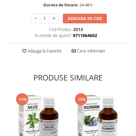
Durata de livrare:
24-48 h
Supliment Vitamina D3
Supliment Vitamina E
ADAUGA IN COS
Supliment Zinc
Cod Produs:
2513
Tincturi si Gemoderivate
Ai nevoie de ajutor?
0711064602
Tuse gat si respiratie
Adauga la Favorite
Cere informatii
Vitamine si minerale
PRODUSE SIMILARE
-15%
-15%