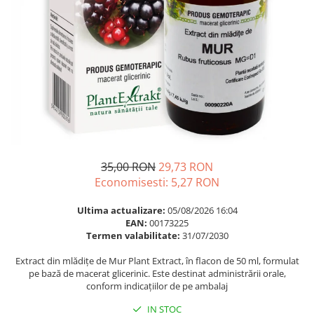
Multivitamine
Ingrijire par
Omega 3
Balsam masca si tratament
Par si unghii
Produse cu SPF Pentru Fata
Probiotice si prebiotice
Repelenti insecte
Prostata
Sanatate urinara
Sistemul respirator
Slabire si control greutate
35,00 RON
29,73 RON
Somn stres si anxietate
Economisesti:
5,27
RON
Supliment Calciu
Ultima actualizare:
05/08/2026 16:04
Supliment Complexe
EAN:
00173225
Termen valabilitate:
31/07/2030
Supliment Fier
Extract din mlădițe de Mur Plant Extract, în flacon de 50 ml, formulat
Supliment Magneziu
pe bază de macerat glicerinic. Este destinat administrării orale,
Supliment Vitamina B
conform indicațiilor de pe ambalaj
Supliment Vitamina C
IN STOC