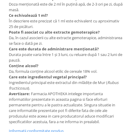
Doza menționată este de 2 ml în puțină apă, de 2-3 ori pe zi, după
masă.
Ce echivalează 1 ml?
În descriere este precizat că 1 ml este echivalent cu aproximativ
25 de picături.
Poate fi asociat cu alte extracte gemoterapice?
Da, în cazul asocierii cu alte extracte gemoterapice, administrarea
se face o dată pe zi.
Care este durata de administrare menționată?
Durata poate varia între 1 și 3 luni, cu reluare după 1 sau 2 luni de
pauză.
Conține alcool?
Da, formula conține alcool etilic de cereale 18% vol.
Care este ingredientul vegetal principal?
Ingredientul principal este extractul din mlădițe de Mur (
Rubus
fructicosus
).
Avertizare:
Farmacia APOTHEKA intelege importanta
informatiilor prezentate in aceasta pagina si face eforturi
permanente pentru a le pastra actualizate. Singura situatie in
care informatiile prezentate pot fi diferite fata de cele ale
produsului este aceea in care producatorul aduce modificari
specificatiilor acestuia, fara a ne informa in prealabil.
Informatii conformitate produs