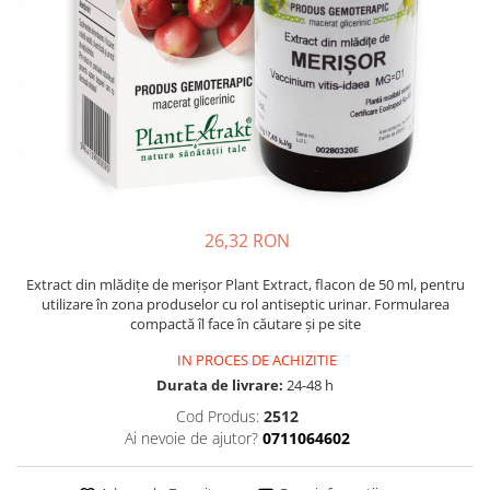
Multivitamine
Ingrijire par
Omega 3
Balsam masca si tratament
Par si unghii
Produse cu SPF Pentru Fata
Probiotice si prebiotice
Repelenti insecte
Prostata
Sanatate urinara
Sistemul respirator
Slabire si control greutate
26,32 RON
Somn stres si anxietate
Extract din mlădițe de merișor Plant Extract, flacon de 50 ml, pentru
utilizare în zona produselor cu rol antiseptic urinar. Formularea
Supliment Calciu
compactă îl face în căutare și pe site
Supliment Complexe
IN PROCES DE ACHIZITIE
Supliment Fier
Durata de livrare:
24-48 h
Supliment Magneziu
Cod Produs:
2512
Ai nevoie de ajutor?
0711064602
Supliment Vitamina B
Supliment Vitamina C