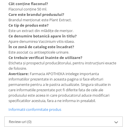
Cât conține flaconul?
Flaconul conține 50 ml.
Care este brandul produsului?
Brandul menționat este Plant Extract.
Ce tip de produs este?
Este un extract din mlădițe de merișor.
Ce denumire botanică apare în titlu?
Apare denumirea Vaccinium vitis-idaea.
În ce zonă de catalog este încadrat?
Este asociat cu antisepticele urinare.
Ce trebuie verificat înainte de utilizare?
Eticheta și prospectul producătorului, pentru instrucțiuni exacte
de folosire.
Avertizare:
Farmacia APOTHEKA intelege importanta
informatiilor prezentate in aceasta pagina si face eforturi
permanente pentru a le pastra actualizate. Singura situatie in
care informatiile prezentate pot fi diferite fata de cele ale
produsului este aceea in care producatorul aduce modificari
specificatiilor acestuia, fara a ne informa in prealabil.
Informatii conformitate produs
Review-uri
(0)