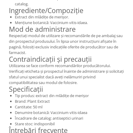
catalog.
Ingrediente/Compoziție
Extract din mlădițe de merișor.
Mențiune botanică: Vaccinium vitis-idaea.
Mod de administrare
Respectați modul de utilizare și recomandările de pe ambalaj sau
din prospectul produsului. În lipsa unor instrucțiuni afișate în
pagină, folosiți exclusiv indicațiile oferite de producător sau de
farmacist.
Contraindicații și precauții
Utilizarea se face conform recomandărilor producătorului.
Verificați eticheta și prospectul înainte de administrare și solicitați
sfatul unui specialist dacă aveți nelămuriri privind
compatibilitatea sau modul de folosire.
Specificații
Tip produs: extract din mlădițe de merișor
Brand: Plant Extract
Cantitate: 50 ml
Denumire botanică: Vaccinium vitis-idaea
Încadrare de catalog: antiseptici urinari
Stare stoc: indisponibil
Întrebări frecvente