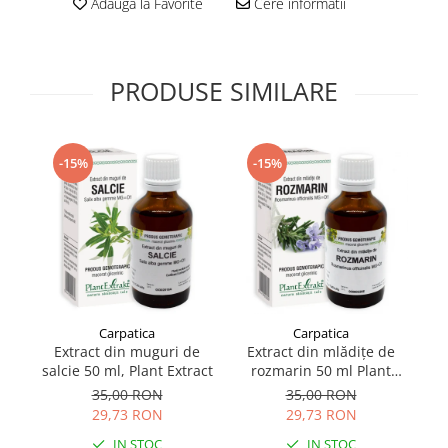
Adauga la Favorite
Cere informatii
Supliment Vitamina D3
Supliment Vitamina E
Supliment Zinc
PRODUSE SIMILARE
Tincturi si Gemoderivate
Tuse gat si respiratie
-15%
-15%
Vitamine si minerale
Carpatica
Carpatica
Extract din muguri de
Extract din mlădițe de
E
salcie 50 ml, Plant Extract
rozmarin 50 ml Plant
M
Extract
35,00 RON
35,00 RON
29,73 RON
29,73 RON
IN STOC
IN STOC