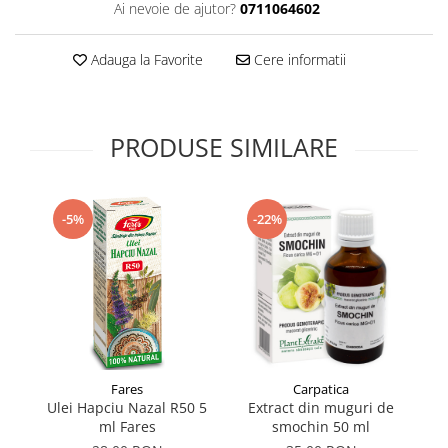
Ai nevoie de ajutor?
0711064602
Supliment Vitamina D3
Supliment Vitamina E
Adauga la Favorite
Cere informatii
Supliment Zinc
Tincturi si Gemoderivate
PRODUSE SIMILARE
Tuse gat si respiratie
Vitamine si minerale
-5%
-22%
Fares
Carpatica
Ulei Hapciu Nazal R50 5
Extract din muguri de
ml Fares
smochin 50 ml
Că