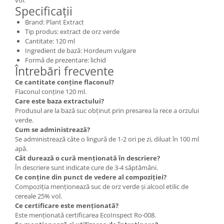
Specificații
Brand: Plant Extract
Tip produs: extract de orz verde
Cantitate: 120 ml
Ingredient de bază: Hordeum vulgare
Formă de prezentare: lichid
Întrebări frecvente
Ce cantitate conține flaconul?
Flaconul conține 120 ml.
Care este baza extractului?
Produsul are la bază suc obținut prin presarea la rece a orzului
verde.
Cum se administrează?
Se administrează câte o lingură de 1-2 ori pe zi, diluat în 100 ml
apă.
Cât durează o cură menționată în descriere?
În descriere sunt indicate cure de 3-4 săptămâni.
Ce conține din punct de vedere al compoziției?
Compoziția menționează suc de orz verde și alcool etilic de
cereale 25% vol.
Ce certificare este menționată?
Este menționată certificarea EcoInspect Ro-008.