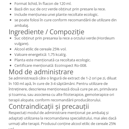
Format lichid, în flacon de 120 ml.
Bază din suc de orz verde obținut prin presare la rece.
Include mențiunea unei plante recoltate ecologic.
se poate folosi în cure conform recomandării de utilizare din
ambalaj.
Ingrediente / Compoziție
Suc obținut prin presarea la rece a orzului verde (Hordeum
vulgare).
Alcool etilic de cereale 25% vol.
Valoare energetică: 1,75 kcal/g.
Planta este menționată ca recoltata ecologic.
Certificare menționată: EcoInspect Ro-008.
Mod de administrare
Se administrează câte o lingură de extract de 1-2 ori pe zi, diluat
în 100 ml apă, în cure de 3-4 săptămâni. Pentru utilizare de
întreținere, descrierea menționează două cure pe an, primăvara
și toamna, sau asocierea cu alte fitoterapice, gemoterapice ori
terapii alopate, conform recomandării producătorului.
Contraindicații și precauții
Respectați modul de administrare menționat pe ambalaj și
adaptați utilizarea la recomandarea specialistului, mai ales dacă
urmați alte terapii. Produsul conține alcool etilic de cereale 25%
vol.