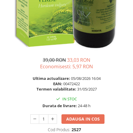
Multivitamine
Ingrijire par
Omega 3
Balsam masca si tratament
Par si unghii
Produse cu SPF Pentru Fata
Probiotice si prebiotice
Repelenti insecte
Prostata
Sanatate urinara
Sistemul respirator
39,00 RON
33,03 RON
Slabire si control greutate
Economisesti:
5,97
RON
Somn stres si anxietate
Ultima actualizare:
05/08/2026 16:04
Supliment Calciu
EAN:
00472422
Termen valabilitate:
31/05/2027
Supliment Complexe
IN STOC
Supliment Fier
Durata de livrare:
24-48 h
Supliment Magneziu
ADAUGA IN COS
Supliment Vitamina B
Supliment Vitamina C
Cod Produs:
2527