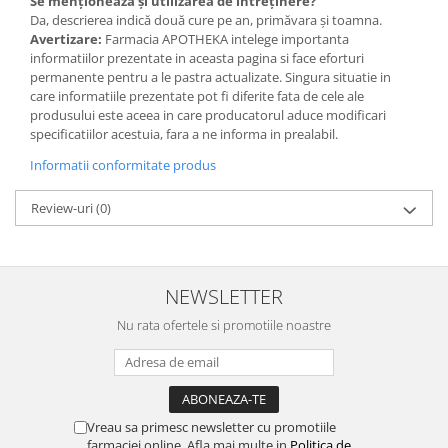
Se menționează și utilizarea de întreținere?
Da, descrierea indică două cure pe an, primăvara și toamna.
Avertizare:
Farmacia APOTHEKA intelege importanta
informatiilor prezentate in aceasta pagina si face eforturi
permanente pentru a le pastra actualizate. Singura situatie in
care informatiile prezentate pot fi diferite fata de cele ale
produsului este aceea in care producatorul aduce modificari
specificatiilor acestuia, fara a ne informa in prealabil.
Informatii conformitate produs
Review-uri
(0)
NEWSLETTER
Nu rata ofertele si promotiile noastre
Vreau sa primesc newsletter cu promotiile
farmaciei online. Afla mai multe in
Politica de