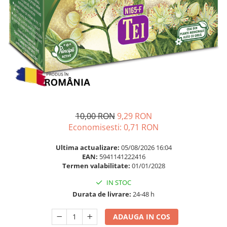
Multivitamine
Ingrijire par
Omega 3
Balsam masca si tratament
Par si unghii
Produse cu SPF Pentru Fata
Probiotice si prebiotice
Repelenti insecte
Prostata
Sanatate urinara
Sistemul respirator
Slabire si control greutate
10,00 RON
9,29 RON
Somn stres si anxietate
Economisesti:
0,71
RON
Supliment Calciu
Ultima actualizare:
05/08/2026 16:04
EAN:
5941141222416
Supliment Complexe
Termen valabilitate:
01/01/2028
Supliment Fier
IN STOC
Supliment Magneziu
Durata de livrare:
24-48 h
Supliment Vitamina B
ADAUGA IN COS
Supliment Vitamina C