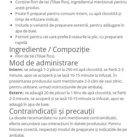
Conține flori de tei (Tiliae flos), ingredientul menționat pentru
acest produs.
Poate fi preparat pentru consum intern, cu apă clocotită și
timp de infuzare indicat.
Include și variantă de preparare externă, pentru adăugare în
apa de baie.
Potrivit pentru cei care preferă ceaiurile la plic, cu preparare
rapidă.
Ingrediente / Compoziție
Flori de tei (Tiliae flos)
Mod de administrare
Intern:
se adaugă 1-2 plicuri la 250 ml apă clocotită, se fierb 2-3
minute, apoi se acoperă și se lasă 10-15 minute la infuzat. În
prezentarea produsului sunt menționate 2-3 căni de ceai zilnic;
pentru utilizare, urmați instrucțiunile de pe ambalaj.
Extern:
se adaugă 20 de plicuri la 1 litru de apă clocotită, se fierb
2-3 minute, se acoperă și se lasă 10-15 minute la infuzat, apoi se
adaugă în apa de baie.
Contraindicații și precauții
La dozele recomandate nu sunt menționate contraindicații,
efecte secundare sau interacțiuni în datele produsului. Pentru
folosire corectă, respectați modul de preparare și indicațiile de pe
ambalaj.