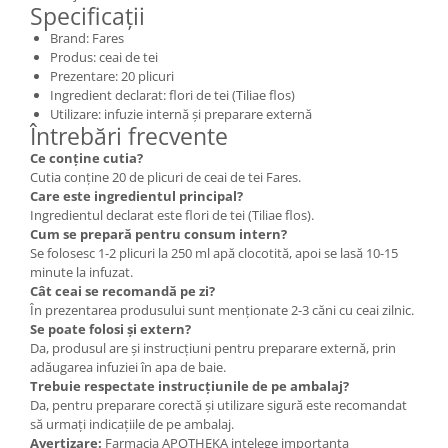
Specificații
Brand: Fares
Produs: ceai de tei
Prezentare: 20 plicuri
Ingredient declarat: flori de tei (Tiliae flos)
Utilizare: infuzie internă și preparare externă
Întrebări frecvente
Ce conține cutia?
Cutia conține 20 de plicuri de ceai de tei Fares.
Care este ingredientul principal?
Ingredientul declarat este flori de tei (Tiliae flos).
Cum se prepară pentru consum intern?
Se folosesc 1-2 plicuri la 250 ml apă clocotită, apoi se lasă 10-15
minute la infuzat.
Cât ceai se recomandă pe zi?
În prezentarea produsului sunt menționate 2-3 căni cu ceai zilnic.
Se poate folosi și extern?
Da, produsul are și instrucțiuni pentru preparare externă, prin
adăugarea infuziei în apa de baie.
Trebuie respectate instrucțiunile de pe ambalaj?
Da, pentru preparare corectă și utilizare sigură este recomandat
să urmați indicațiile de pe ambalaj.
Avertizare:
Farmacia APOTHEKA intelege importanta