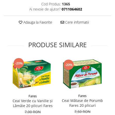
Cod Produs:
1365
Supliment Vitamina D3
Ai nevoie de ajutor?
0711064602
Supliment Vitamina E
Supliment Zinc
Adauga la Favorite
Cere informatii
Tincturi si Gemoderivate
Tuse gat si respiratie
PRODUSE SIMILARE
Vitamine si minerale
-20%
-20%
Fares
Fares
Ceai Mătase de Porumb
Ceai Verde cu Vanilie și
Fares 20 plicuri
Lămâie 20 plicuri Fares
7,50 RON
7,00 RON