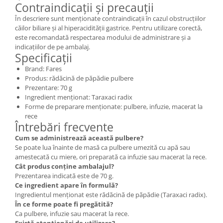
Contraindicații și precauții
În descriere sunt menționate contraindicații în cazul obstrucțiilor
căilor biliare și al hiperacidității gastrice. Pentru utilizare corectă,
este recomandată respectarea modului de administrare și a
indicațiilor de pe ambalaj.
Specificații
Brand: Fares
Produs: rădăcină de păpădie pulbere
Prezentare: 70 g
Ingredient menționat: Taraxaci radix
Forme de preparare menționate: pulbere, infuzie, macerat la
rece
Întrebări frecvente
Cum se administrează această pulbere?
Se poate lua înainte de masă ca pulbere umezită cu apă sau
amestecată cu miere, ori preparată ca infuzie sau macerat la rece.
Cât produs conține ambalajul?
Prezentarea indicată este de 70 g.
Ce ingredient apare în formulă?
Ingredientul menționat este rădăcină de păpădie (Taraxaci radix).
În ce forme poate fi pregătită?
Ca pulbere, infuzie sau macerat la rece.
Există atenționări de utilizare?