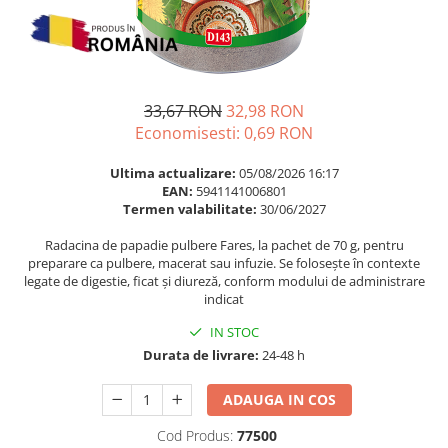
Multivitamine
Ingrijire par
Omega 3
Balsam masca si tratament
Par si unghii
Produse cu SPF Pentru Fata
Probiotice si prebiotice
Repelenti insecte
33,67 RON
32,98 RON
Prostata
Economisesti:
0,69
RON
Sanatate urinara
Ultima actualizare:
05/08/2026 16:17
Sistemul respirator
EAN:
5941141006801
Termen valabilitate:
30/06/2027
Slabire si control greutate
Radacina de papadie pulbere Fares, la pachet de 70 g, pentru
Somn stres si anxietate
preparare ca pulbere, macerat sau infuzie. Se folosește în contexte
Supliment Calciu
legate de digestie, ficat și diureză, conform modului de administrare
indicat
Supliment Complexe
IN STOC
Supliment Fier
Durata de livrare:
24-48 h
Supliment Magneziu
ADAUGA IN COS
Supliment Vitamina B
Supliment Vitamina C
Cod Produs:
77500