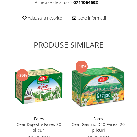
Ai nevoie de ajutor?
0711064602
Supliment Vitamina D3
Supliment Vitamina E
Adauga la Favorite
Cere informatii
Supliment Zinc
Tincturi si Gemoderivate
PRODUSE SIMILARE
Tuse gat si respiratie
Vitamine si minerale
-16%
-39%
Fares
Fares
Ceai Digestiv Fares 20
Ceai Gastric D40 Fares, 20
Ce
plicuri
plicuri