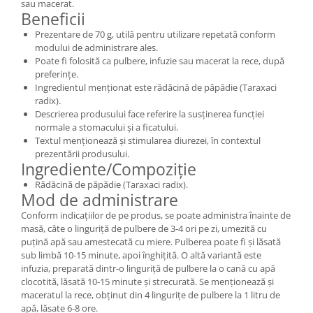
sau macerat.
Beneficii
Prezentare de 70 g, utilă pentru utilizare repetată conform
modului de administrare ales.
Poate fi folosită ca pulbere, infuzie sau macerat la rece, după
preferințe.
Ingredientul menționat este rădăcină de păpădie (Taraxaci
radix).
Descrierea produsului face referire la susținerea funcției
normale a stomacului și a ficatului.
Textul menționează și stimularea diurezei, în contextul
prezentării produsului.
Ingrediente/Compoziție
Rădăcină de păpădie (Taraxaci radix).
Mod de administrare
Conform indicațiilor de pe produs, se poate administra înainte de
masă, câte o linguriță de pulbere de 3-4 ori pe zi, umezită cu
puțină apă sau amestecată cu miere. Pulberea poate fi și lăsată
sub limbă 10-15 minute, apoi înghițită. O altă variantă este
infuzia, preparată dintr-o linguriță de pulbere la o cană cu apă
clocotită, lăsată 10-15 minute și strecurată. Se menționează și
maceratul la rece, obținut din 4 lingurițe de pulbere la 1 litru de
apă, lăsate 6-8 ore.