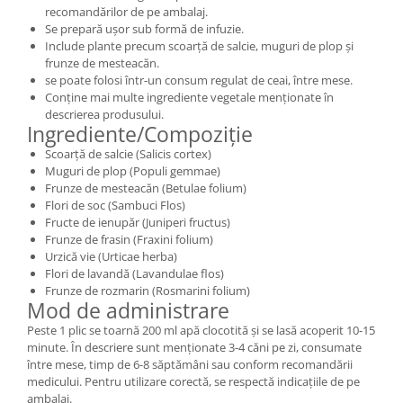
recomandărilor de pe ambalaj.
Se prepară ușor sub formă de infuzie.
Include plante precum scoarță de salcie, muguri de plop și
frunze de mesteacăn.
se poate folosi într-un consum regulat de ceai, între mese.
Conține mai multe ingrediente vegetale menționate în
descrierea produsului.
Ingrediente/Compoziție
Scoarță de salcie (Salicis cortex)
Muguri de plop (Populi gemmae)
Frunze de mesteacăn (Betulae folium)
Flori de soc (Sambuci Flos)
Fructe de ienupăr (Juniperi fructus)
Frunze de frasin (Fraxini folium)
Urzică vie (Urticae herba)
Flori de lavandă (Lavandulae flos)
Frunze de rozmarin (Rosmarini folium)
Mod de administrare
Peste 1 plic se toarnă 200 ml apă clocotită și se lasă acoperit 10-15
minute. În descriere sunt menționate 3-4 căni pe zi, consumate
între mese, timp de 6-8 săptămâni sau conform recomandării
medicului. Pentru utilizare corectă, se respectă indicațiile de pe
ambalaj.