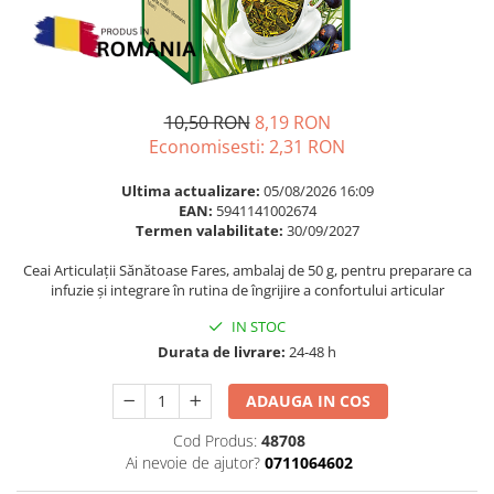
Multivitamine
Ingrijire par
Omega 3
Balsam masca si tratament
Par si unghii
Produse cu SPF Pentru Fata
Probiotice si prebiotice
Repelenti insecte
10,50 RON
8,19 RON
Prostata
Economisesti:
2,31
RON
Sanatate urinara
Ultima actualizare:
05/08/2026 16:09
Sistemul respirator
EAN:
5941141002674
Termen valabilitate:
30/09/2027
Slabire si control greutate
Ceai Articulații Sănătoase Fares, ambalaj de 50 g, pentru preparare ca
Somn stres si anxietate
infuzie și integrare în rutina de îngrijire a confortului articular
Supliment Calciu
IN STOC
Supliment Complexe
Durata de livrare:
24-48 h
Supliment Fier
ADAUGA IN COS
Supliment Magneziu
Cod Produs:
48708
Supliment Vitamina B
Ai nevoie de ajutor?
0711064602
Supliment Vitamina C