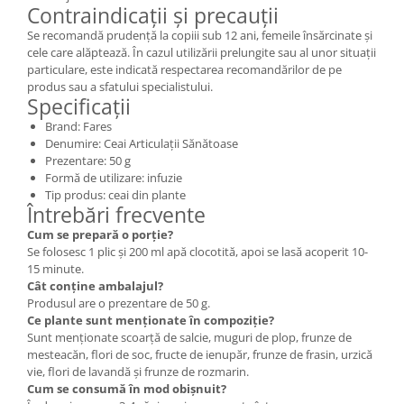
Contraindicații și precauții
Se recomandă prudență la copiii sub 12 ani, femeile însărcinate și
cele care alăptează. În cazul utilizării prelungite sau al unor situații
particulare, este indicată respectarea recomandărilor de pe
produs sau a sfatului specialistului.
Specificații
Brand: Fares
Denumire: Ceai Articulații Sănătoase
Prezentare: 50 g
Formă de utilizare: infuzie
Tip produs: ceai din plante
Întrebări frecvente
Cum se prepară o porție?
Se folosesc 1 plic și 200 ml apă clocotită, apoi se lasă acoperit 10-
15 minute.
Cât conține ambalajul?
Produsul are o prezentare de 50 g.
Ce plante sunt menționate în compoziție?
Sunt menționate scoarță de salcie, muguri de plop, frunze de
mesteacăn, flori de soc, fructe de ienupăr, frunze de frasin, urzică
vie, flori de lavandă și frunze de rozmarin.
Cum se consumă în mod obișnuit?