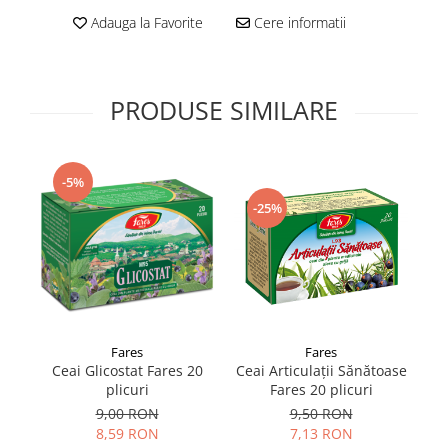
Supliment Vitamina D3
Adauga la Favorite
Cere informatii
Supliment Vitamina E
Supliment Zinc
PRODUSE SIMILARE
Tincturi si Gemoderivate
Tuse gat si respiratie
Vitamine si minerale
-5%
-25%
Fares
Fares
Ceai Articulații Sănătoase
Ceai Glicostat Fares 20
Ce
Fares 20 plicuri
plicuri
9,50 RON
9,00 RON
7,13 RON
8,59 RON