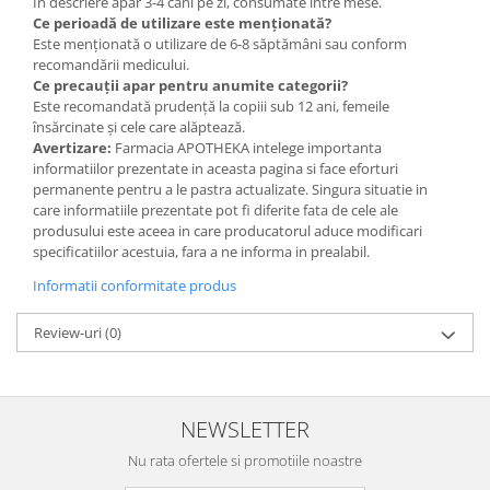
În descriere apar 3-4 căni pe zi, consumate între mese.
Ce perioadă de utilizare este menționată?
Este menționată o utilizare de 6-8 săptămâni sau conform
recomandării medicului.
Ce precauții apar pentru anumite categorii?
Este recomandată prudență la copiii sub 12 ani, femeile
însărcinate și cele care alăptează.
Avertizare:
Farmacia APOTHEKA intelege importanta
informatiilor prezentate in aceasta pagina si face eforturi
permanente pentru a le pastra actualizate. Singura situatie in
care informatiile prezentate pot fi diferite fata de cele ale
produsului este aceea in care producatorul aduce modificari
specificatiilor acestuia, fara a ne informa in prealabil.
Informatii conformitate produs
Review-uri
(0)
NEWSLETTER
Nu rata ofertele si promotiile noastre