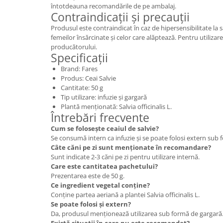
întotdeauna recomandările de pe ambalaj.
Contraindicații și precauții
Produsul este contraindicat în caz de hipersensibilitate la
femeilor însărcinate și celor care alăptează. Pentru utilizar
producătorului.
Specificații
Brand: Fares
Produs: Ceai Salvie
Cantitate: 50 g
Tip utilizare: infuzie și gargară
Plantă menționată: Salvia officinalis L.
Întrebări frecvente
Cum se folosește ceaiul de salvie?
Se consumă intern ca infuzie și se poate folosi extern sub 
Câte căni pe zi sunt menționate în recomandare?
Sunt indicate 2-3 căni pe zi pentru utilizare internă.
Care este cantitatea pachetului?
Prezentarea este de 50 g.
Ce ingredient vegetal conține?
Conține partea aeriană a plantei Salvia officinalis L.
Se poate folosi și extern?
Da, produsul menționează utilizarea sub formă de gargară
Există situații în care nu este recomandat?