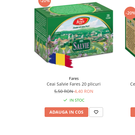
-20%
Supliment Vitamina D3
-20
Supliment Vitamina E
Supliment Zinc
Tincturi si Gemoderivate
Tuse gat si respiratie
Vitamine si minerale
Fares
Ce
Ceai Salvie Fares 20 plicuri
5,50 RON
4,40 RON
IN STOC
ADAUGA IN COS