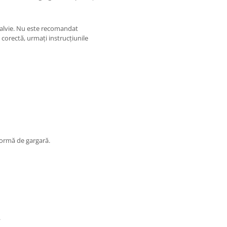
 salvie. Nu este recomandat
e corectă, urmați instrucțiunile
formă de gargară.
.