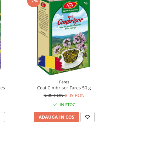
-7%
-25%
Fares
res
Ceai Cimbrisor Fares 50 g
Ceai C
9,00 RON
8,39 RON
8,
IN STOC
ADAUGA IN COS
ADAU