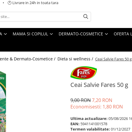
 🕐 Livrare in 24h in toata tara
A
MAMA SI COPILUL
DERMATO-COSMETICE
OFERTA L
ente & Dermato-Cosmetice /
Dieta si wellness /
Ceai Salvie Fares 50 g
Ceai Salvie Fares 50 g
9,00 RON
7,20 RON
Economisesti:
1,80
RON
Ultima actualizare:
05/08/2026 1
EAN:
5941141001578
Termen valabilitate:
01/12/2027