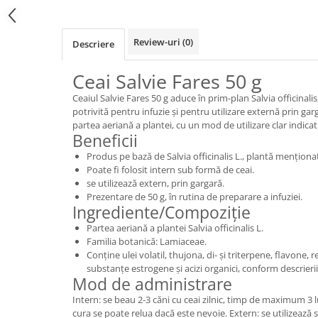
Review-uri
(0)
Descriere
Ceai Salvie Fares 50 g
Ceaiul Salvie Fares 50 g aduce în prim-plan Salvia officinali
potrivită pentru infuzie și pentru utilizare externă prin ga
partea aeriană a plantei, cu un mod de utilizare clar indica
Beneficii
Produs pe bază de Salvia officinalis L., plantă menționat
Poate fi folosit intern sub formă de ceai.
se utilizează extern, prin gargară.
Prezentare de 50 g, în rutina de preparare a infuziei.
Ingrediente/Compoziție
Partea aeriană a plantei Salvia officinalis L.
Familia botanică: Lamiaceae.
Conține ulei volatil, thujona, di- și triterpene, flavone, r
substanțe estrogene și acizi organici, conform descrierii
Mod de administrare
Intern: se beau 2-3 căni cu ceai zilnic, timp de maximum 3 
cura se poate relua dacă este nevoie. Extern: se utilizează