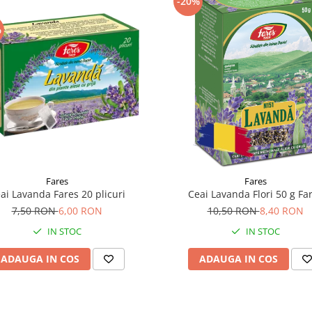
-20%
%
Fares
Fares
ai Lavanda Fares 20 plicuri
Ceai Lavanda Flori 50 g Fa
7,50 RON
6,00 RON
10,50 RON
8,40 RON
IN STOC
IN STOC
ADAUGA IN COS
ADAUGA IN COS