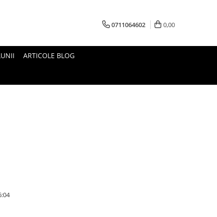
0711064602
0,00
UNII
ARTICOLE BLOG
6:04