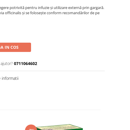
legere potrivită pentru infuzie și utilizare externă prin gargară.
via officinalis și se folosește conform recomandărilor de pe
A IN COS
 ajutor?
0711064602
informatii