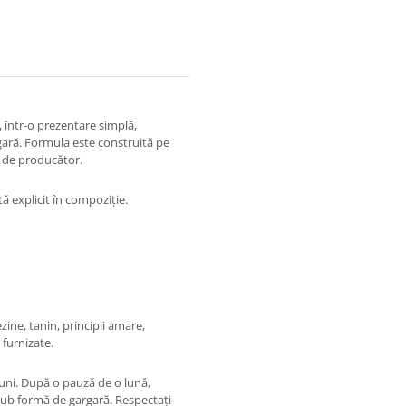
s, într-o prezentare simplă,
rgară. Formula este construită pe
t de producător.
ă explicit în compoziție.
ezine, tanin, principii amare,
 furnizate.
luni. După o pauză de o lună,
 sub formă de gargară. Respectați