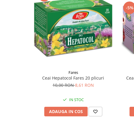
Supliment Vitamina D3
-5%
Supliment Vitamina E
Supliment Zinc
Tincturi si Gemoderivate
Tuse gat si respiratie
Vitamine si minerale
Fares
Ceai Hepatocol Fares 20 plicuri
Ceai
10,00 RON
8,61 RON
IN STOC
ADAUGA IN COS