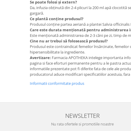
Se poate folosi și extern?
Da, infuzia obținută din 2-4 plicuri la 200 ml apă clocotită 
gargară.
Ce plantă conține produsul?
Produsul conține partea aeriană a plantei Salvia officinalis 
Care este durata menționată pentru administrarea 
Este menționată administrarea de 2-3 căni pe zi, timp de 
Cine nu ar trebui să folosească produsul?
Produsul este contraindicat femeilor însărcinate, femeilor 
hipersensibilitate la ingrediente.
Avertizare:
Farmacia APOTHEKA intelege importanta infor
pagina si face eforturi permanente pentru a le pastra actual
informatiile prezentate pot fi diferite fata de cele ale prod
producatorul aduce modificari specificatiilor acestuia, fara
Informatii conformitate produs
NEWSLETTER
Nu rata ofertele si promotiile noastre