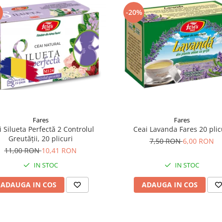
-20%
Fares
Fares
 Silueta Perfectă 2 Controlul
Ceai Lavanda Fares 20 plic
Greutății, 20 plicuri
7,50 RON
6,00 RON
11,00 RON
10,41 RON
IN STOC
IN STOC
ADAUGA IN COS
ADAUGA IN COS