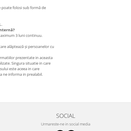
se poate folosi sub formă de
L.
internă?
maximum 3 luni continuu.
care alăptează și persoanelor cu
matiilor prezentate in aceasta
izate. Singura situatie in care
usului este aceea in care
 a ne informa in prealabil.
SOCIAL
Urmareste-ne in social media