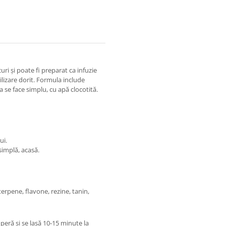
uri și poate fi preparat ca infuzie
lizare dorit. Formula include
a se face simplu, cu apă clocotită.
ui.
implă, acasă.
iterpene, flavone, rezine, tanin,
peră și se lasă 10-15 minute la