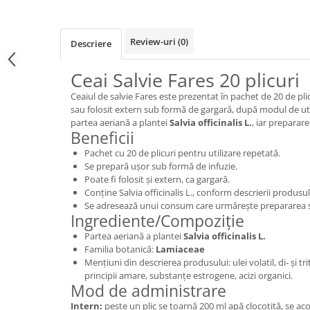
Review-uri
(0)
Descriere
Ceai Salvie Fares 20 plicuri
Ceaiul de salvie Fares este prezentat în pachet de 20 de plic
sau folosit extern sub formă de gargară, după modul de uti
partea aeriană a plantei
Salvia officinalis L.
, iar preparare
Beneficii
Pachet cu 20 de plicuri pentru utilizare repetată.
Se prepară ușor sub formă de infuzie.
Poate fi folosit și extern, ca gargară.
Conține Salvia officinalis L., conform descrierii produsul
Se adresează unui consum care urmărește prepararea s
Ingrediente/Compoziție
Partea aeriană a plantei
Salvia officinalis L.
Familia botanică:
Lamiaceae
Mențiuni din descrierea produsului: ulei volatil, di- și tr
principii amare, substanțe estrogene, acizi organici.
Mod de administrare
Intern:
peste un plic se toarnă 200 ml apă clocotită, se aco