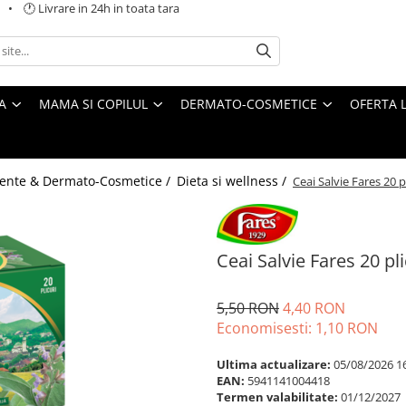
 🕐 Livrare in 24h in toata tara
A
MAMA SI COPILUL
DERMATO-COSMETICE
OFERTA L
ente & Dermato-Cosmetice /
Dieta si wellness /
Ceai Salvie Fares 20 p
Ceai Salvie Fares 20 pli
5,50 RON
4,40 RON
Economisesti:
1,10
RON
Ultima actualizare:
05/08/2026 1
EAN:
5941141004418
Termen valabilitate:
01/12/2027