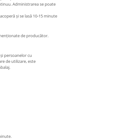
ntinuu. Administrarea se poate
 acoperă și se lasă 10-15 minute
 menționate de producător.
 și persoanelor cu
re de utilizare, este
balaj.
minute.