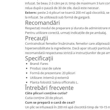
infuzat. Se beau 2-3 căni pe zi, timp de maximum 3 luni co
relua după o pauză de 30 de zile, dacă este necesar.
Extern:
peste 2-4 plicuri se toarnă 200 ml apă clocotită, se
la infuzat. Se utilizează sub formă de gargară.
Recomandări
Respectați modul de preparare și durata de administrare
Pentru utilizare corectă, urmați indicațiile de pe ambalaj.
Precauții
Contraindicat femeilor însărcinate, femeilor care alăptează
hipersensibilitate la ingrediente. Dacă apar situații particula
recomandată respectarea strictă a instrucțiunilor de pe am
Specificații
Brand: Fares
Produs: ceai de salvie
Formă de prezentare: 20 plicuri
Utilizare: internă și externă
Planta folosită: Salvia officinalis L.
Întrebări frecvente
Câte plicuri conține cutia?
Cutia conține 20 de plicuri.
Cum se prepară o cană de ceai?
Un plic se infuzează în 200 ml apă clocotită timp de 10-15 