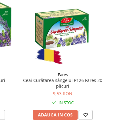
-6%
Fares
Ceai Vezic
uri
Ceai Curățarea sângelui P126 Fares 20
plicuri
9,
9,53 RON
IN STOC
ADAU
ADAUGA IN COS