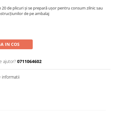
e 20 de plicuri și se prepară ușor pentru consum zilnic sau
nstrucțiunilor de pe ambalaj
A IN COS
e ajutor?
0711064602
informatii