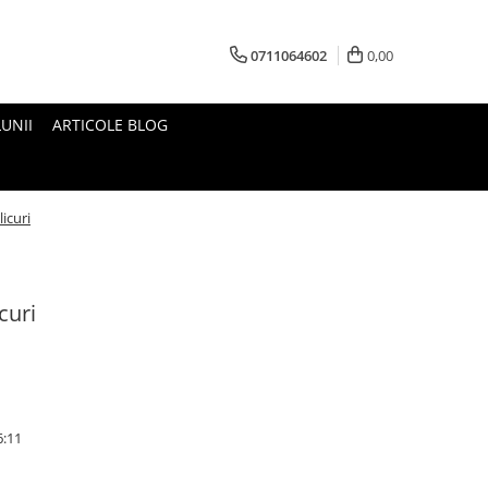
0711064602
0,00
UNII
ARTICOLE BLOG
licuri
curi
6:11