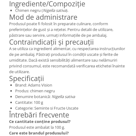
Ingrediente/Compoziție
Chimen negru (
Nigella sativa
).
Mod de administrare
Produsul poate fi folosit în preparate culinare, conform
preferințelor de gust și a rețetei. Pentru detalii de utilizare,
păstrare sau servire, urmați informațiile de pe ambalaj.
Contraindicații și precauții
A se utiliza ca ingredient alimentar, cu respectarea instrucțiunilor
de pe ambalaj. Păstrați produsul în condiții uscate și ferite de
umiditate. Dacă există sensibilități alimentare sau nelămuriri
privind consumul, este recomandată verificarea etichetei înainte
de utilizare.
Specificații
Brand: Adams Vision
Produs: chimen negru
Denumire botanică:
Nigella sativa
Cantitate: 100 g
Categorie: Seminte si Fructe Uscate
Întrebări frecvente
Ce cantitate conține produsul?
Produsul este ambalat la 100 g.
Care este brandul produsului?