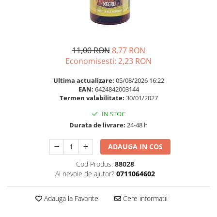
Multivitamine
Ingrijire par
Omega 3
Balsam masca si tratament
Par si unghii
Produse cu SPF Pentru Fata
Probiotice si prebiotice
Repelenti insecte
11,00 RON
8,77 RON
Economisesti:
2,23
RON
Prostata
Sanatate urinara
Ultima actualizare:
05/08/2026 16:22
EAN:
6424842003144
Sistemul respirator
Termen valabilitate:
30/01/2027
Slabire si control greutate
IN STOC
Somn stres si anxietate
Durata de livrare:
24-48 h
Supliment Calciu
ADAUGA IN COS
Supliment Complexe
Cod Produs:
88028
Supliment Fier
Ai nevoie de ajutor?
0711064602
Supliment Magneziu
Supliment Vitamina B
Adauga la Favorite
Cere informatii
Supliment Vitamina C