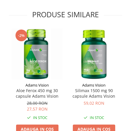
Supliment Vitamina D3
PRODUSE SIMILARE
Supliment Vitamina E
Supliment Zinc
Tincturi si Gemoderivate
-2%
Tuse gat si respiratie
Vitamine si minerale
Adams Vision
Adams Vision
Aloe Ferox 450 mg 30
Silimax 1500 mg 90
S
capsule Adams Vision
capsule Adams Vision
fi
28,00 RON
59,02 RON
27,57 RON
IN STOC
IN STOC
ADAUGA IN COS
ADAUGA IN COS