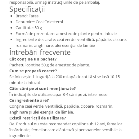
responsabilă, urmați instrucțiunile de pe ambalaj.
Specificații
Brand: Fares
Denumire: Ceai Colesterol
Cantitate: 50 g
Formă de prezentare: amestec de plante pentru infuzie
Ingrediente declarate: ceai verde, ventrilică, păpădie, cicoare,
rozmarin, anghinare, ulei esențial de lămâie
Întrebări frecvente
Cât conține un pachet?
Pachetul conține 50 g de amestec de plante.
Cum se prepară corect?
Se folosește 1 linguriță la 200 ml apă clocotită și se lasă 10-15
minute la infuzat.
Câte căni pe zi sunt menționate?
În indicațiile de utilizare apar 3-4 căni pe zi, între mese.
Ce ingrediente are?
Conține ceai verde, ventrilică, păpădie, cicoare, rozmarin,
anghinare și ulei esențial de lămâie.
Există restricții de utilizare?
Da. Produsul nu este recomandat copiilor sub 12 ani, femeilor
însărcinate, femeilor care alăptează și persoanelor sensibile la
ingrediente.