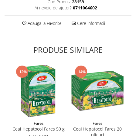
Cod Produs:
28159
Supliment Vitamina D3
Ai nevoie de ajutor?
0711064602
Supliment Vitamina E
Adauga la Favorite
Cere informatii
Supliment Zinc
Tincturi si Gemoderivate
Tuse gat si respiratie
PRODUSE SIMILARE
Vitamine si minerale
-12%
-14%
Fares
Fares
Ceai Hepatocol Fares 50 g
Ceai Hepatocol Fares 20
plicuri