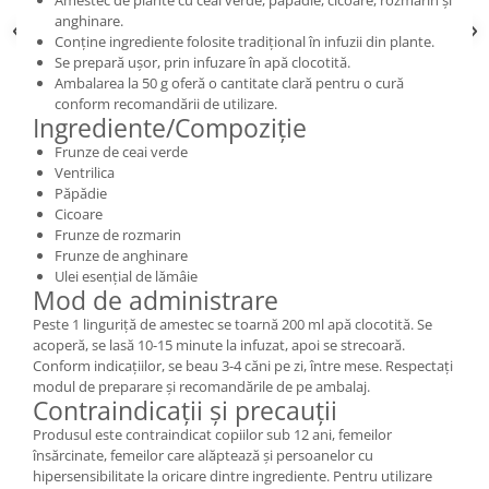
anghinare.
Conține ingrediente folosite tradițional în infuzii din plante.
Se prepară ușor, prin infuzare în apă clocotită.
Ambalarea la 50 g oferă o cantitate clară pentru o cură
conform recomandării de utilizare.
Ingrediente/Compoziție
Frunze de ceai verde
Ventrilica
Păpădie
Cicoare
Frunze de rozmarin
Frunze de anghinare
Ulei esențial de lămâie
Mod de administrare
Peste 1 linguriță de amestec se toarnă 200 ml apă clocotită. Se
acoperă, se lasă 10-15 minute la infuzat, apoi se strecoară.
Conform indicațiilor, se beau 3-4 căni pe zi, între mese. Respectați
modul de preparare și recomandările de pe ambalaj.
Contraindicații și precauții
Produsul este contraindicat copiilor sub 12 ani, femeilor
însărcinate, femeilor care alăptează și persoanelor cu
hipersensibilitate la oricare dintre ingrediente. Pentru utilizare