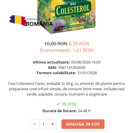
Multivitamine
Ingrijire par
Omega 3
Balsam masca si tratament
Par si unghii
Produse cu SPF Pentru Fata
Probiotice si prebiotice
Repelenti insecte
Prostata
10,00 RON
8,39 RON
Sanatate urinara
Economisesti:
1,61
RON
Sistemul respirator
Ultima actualizare:
05/08/2026 16:05
Slabire si control greutate
EAN:
5941141002650
Termen valabilitate:
31/01/2028
Somn stres si anxietate
Supliment Calciu
Ceai Colesterol Fares, ambalat la 50 g, cu amestec de plante pentru
prepararea unei infuzii simple, de consum între mese. Include ceai
Supliment Complexe
verde, păpădie, cicoare, rozmarin și anghinare
Supliment Fier
IN STOC
Supliment Magneziu
Durata de livrare:
24-48 h
Supliment Vitamina B
ADAUGA IN COS
Supliment Vitamina C