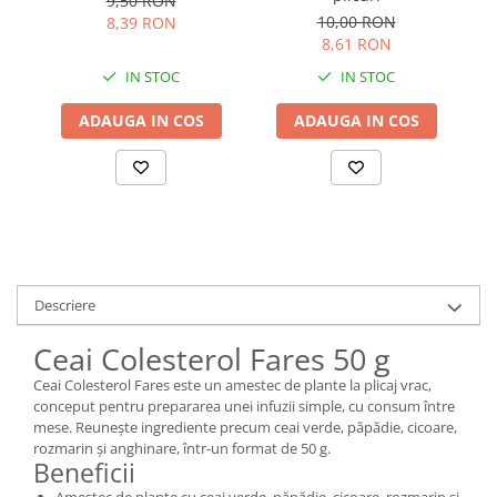
9,50 RON
10,00 RON
8,39 RON
8,61 RON
IN STOC
IN STOC
ADAUGA IN COS
ADAUGA IN COS
Descriere
Ceai Colesterol Fares 50 g
Ceai Colesterol Fares este un amestec de plante la plicaj vrac,
conceput pentru prepararea unei infuzii simple, cu consum între
mese. Reunește ingrediente precum ceai verde, păpădie, cicoare,
rozmarin și anghinare, într-un format de 50 g.
Beneficii
Amestec de plante cu ceai verde, păpădie, cicoare, rozmarin și