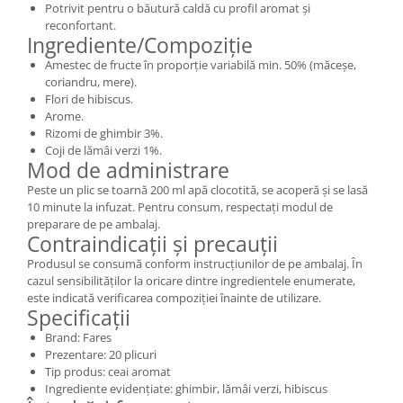
Potrivit pentru o băutură caldă cu profil aromat și
reconfortant.
Ingrediente/Compoziție
Amestec de fructe în proporție variabilă min. 50% (măceșe,
coriandru, mere).
Flori de hibiscus.
Arome.
Rizomi de ghimbir 3%.
Coji de lămâi verzi 1%.
Mod de administrare
Peste un plic se toarnă 200 ml apă clocotită, se acoperă și se lasă
10 minute la infuzat. Pentru consum, respectați modul de
preparare de pe ambalaj.
Contraindicații și precauții
Produsul se consumă conform instrucțiunilor de pe ambalaj. În
cazul sensibilităților la oricare dintre ingredientele enumerate,
este indicată verificarea compoziției înainte de utilizare.
Specificații
Brand: Fares
Prezentare: 20 plicuri
Tip produs: ceai aromat
Ingrediente evidențiate: ghimbir, lămâi verzi, hibiscus