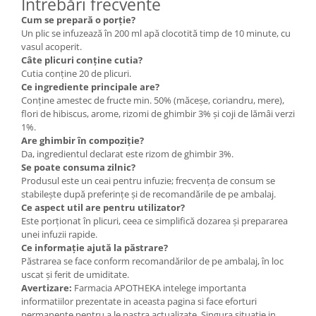
Întrebări frecvente
Cum se prepară o porție?
Un plic se infuzează în 200 ml apă clocotită timp de 10 minute, cu
vasul acoperit.
Câte plicuri conține cutia?
Cutia conține 20 de plicuri.
Ce ingrediente principale are?
Conține amestec de fructe min. 50% (măceșe, coriandru, mere),
flori de hibiscus, arome, rizomi de ghimbir 3% și coji de lămâi verzi
1%.
Are ghimbir în compoziție?
Da, ingredientul declarat este rizom de ghimbir 3%.
Se poate consuma zilnic?
Produsul este un ceai pentru infuzie; frecvența de consum se
stabilește după preferințe și de recomandările de pe ambalaj.
Ce aspect util are pentru utilizator?
Este porționat în plicuri, ceea ce simplifică dozarea și prepararea
unei infuzii rapide.
Ce informație ajută la păstrare?
Păstrarea se face conform recomandărilor de pe ambalaj, în loc
uscat și ferit de umiditate.
Avertizare:
Farmacia APOTHEKA intelege importanta
informatiilor prezentate in aceasta pagina si face eforturi
permanente pentru a le pastra actualizate. Singura situatie in