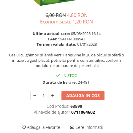
Multivitamine
Ingrijire par
Omega 3
Balsam masca si tratament
6,00 RON
4,80 RON
Par si unghii
Produse cu SPF Pentru Fata
Economisesti:
1,20
RON
Probiotice si prebiotice
Repelenti insecte
Ultima actualizare:
05/08/2026 16:14
Prostata
EAN:
5941141009543
Termen valabilitate:
01/01/2028
Sanatate urinara
Ceaiul cu ghimbir și lămâi verzi Fares vine în 20 de plicuri și oferă o
Sistemul respirator
infuzie cu gust plăcut, potrivită pentru consum zilnic, conform
Slabire si control greutate
modului de preparare de pe ambalaj
Somn stres si anxietate
IN STOC
Durata de livrare:
24-48 h
Supliment Calciu
Supliment Complexe
ADAUGA IN COS
Supliment Fier
Cod Produs:
63598
Supliment Magneziu
Ai nevoie de ajutor?
0711064602
Supliment Vitamina B
Adauga la Favorite
Cere informatii
Supliment Vitamina C