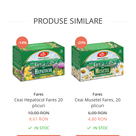
Supliment Vitamina D3
Supliment Vitamina E
PRODUSE SIMILARE
Supliment Zinc
Tincturi si Gemoderivate
-14%
-20%
Tuse gat si respiratie
Vitamine si minerale
Fares
Fares
Ceai Hepatocol Fares 20
Ceai Musetel Fares, 20
plicuri
plicuri
10,00 RON
6,00 RON
8,61 RON
4,80 RON
IN STOC
IN STOC