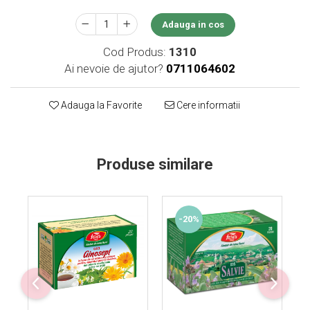
Supliment Vitamina D3
Adauga in cos
Supliment Vitamina E
Cod Produs:
1310
Supliment Zinc
Ai nevoie de ajutor?
0711064602
Tincturi si Gemoderivate
Tuse gat si respiratie
Adauga la Favorite
Cere informatii
Vitamine si minerale
Produse similare
-20%