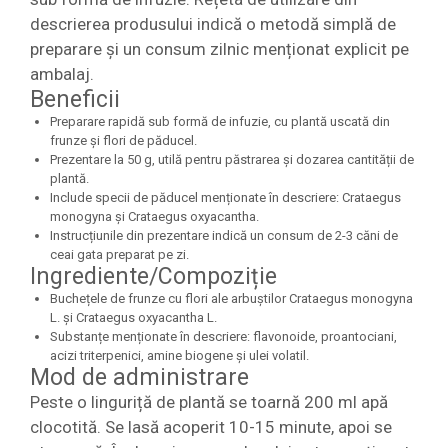
descrierea produsului indică o metodă simplă de
preparare și un consum zilnic menționat explicit pe
ambalaj.
Beneficii
Preparare rapidă sub formă de infuzie, cu plantă uscată din
frunze și flori de păducel.
Prezentare la 50 g, utilă pentru păstrarea și dozarea cantității de
plantă.
Include specii de păducel menționate în descriere: Crataegus
monogyna și Crataegus oxyacantha.
Instrucțiunile din prezentare indică un consum de 2-3 căni de
ceai gata preparat pe zi.
Ingrediente/Compoziție
Buchețele de frunze cu flori ale arbuștilor Crataegus monogyna
L. și Crataegus oxyacantha L.
Substanțe menționate în descriere: flavonoide, proantociani,
acizi triterpenici, amine biogene și ulei volatil.
Mod de administrare
Peste o linguriță de plantă se toarnă 200 ml apă
clocotită. Se lasă acoperit 10-15 minute, apoi se