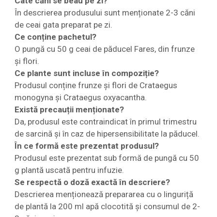
Câte căni se beau pe zi?
În descrierea produsului sunt menționate 2-3 căni
de ceai gata preparat pe zi.
Ce conține pachetul?
O pungă cu 50 g ceai de păducel Fares, din frunze
și flori.
Ce plante sunt incluse în compoziție?
Produsul conține frunze și flori de Crataegus
monogyna și Crataegus oxyacantha.
Există precauții menționate?
Da, produsul este contraindicat în primul trimestru
de sarcină și în caz de hipersensibilitate la păducel.
În ce formă este prezentat produsul?
Produsul este prezentat sub formă de pungă cu 50
g plantă uscată pentru infuzie.
Se respectă o doză exactă în descriere?
Descrierea menționează prepararea cu o linguriță
de plantă la 200 ml apă clocotită și consumul de 2-