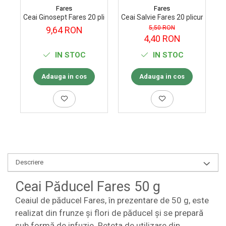
Fares
Fares
Ceai Ginosept Fares 20 plicuri
Ceai Salvie Fares 20 plicuri
Ce
5,50 RON
9,64 RON
4,40 RON
IN STOC
IN STOC
Adauga in cos
Adauga in cos
Descriere
Ceai Păducel Fares 50 g
Ceaiul de păducel Fares, în prezentare de 50 g, este
realizat din frunze și flori de păducel și se prepară
sub formă de infuzie. Rețeta de utilizare din