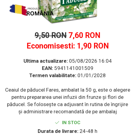
Multivitamine
Ingrijire par
Omega 3
Balsam masca si tratament
Produse cu SPF Pentru Fata
Par si unghii
Repelenti insecte
Probiotice si prebiotice
9,50 RON
7,60 RON
Prostata
Economisesti:
1,90
RON
Sanatate urinara
Sistemul respirator
Ultima actualizare:
05/08/2026 16:04
Slabire si control greutate
EAN:
5941141001509
Termen valabilitate:
01/01/2028
Somn stres si anxietate
Supliment Calciu
Ceaiul de păducel Fares, ambalat la 50 g, este o alegere
Supliment Complexe
pentru prepararea unei infuzii din frunze și flori de
Supliment Fier
păducel. Se folosește ca adjuvant în rutina de îngrijire
și administrare recomandată de pe ambalaj
Supliment Magneziu
Supliment Vitamina B
IN STOC
Durata de livrare:
24-48 h
Supliment Vitamina C