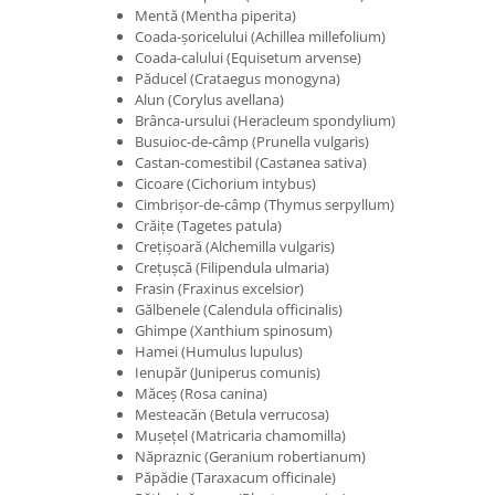
Mentă (Mentha piperita)
Coada-șoricelului (Achillea millefolium)
Coada-calului (Equisetum arvense)
Păducel (Crataegus monogyna)
Alun (Corylus avellana)
Brânca-ursului (Heracleum spondylium)
Busuioc-de-câmp (Prunella vulgaris)
Castan-comestibil (Castanea sativa)
Cicoare (Cichorium intybus)
Cimbrișor-de-câmp (Thymus serpyllum)
Crăițe (Tagetes patula)
Crețișoară (Alchemilla vulgaris)
Crețușcă (Filipendula ulmaria)
Frasin (Fraxinus excelsior)
Gălbenele (Calendula officinalis)
Ghimpe (Xanthium spinosum)
Hamei (Humulus lupulus)
Ienupăr (Juniperus comunis)
Măceș (Rosa canina)
Mesteacăn (Betula verrucosa)
Mușețel (Matricaria chamomilla)
Năpraznic (Geranium robertianum)
Păpădie (Taraxacum officinale)