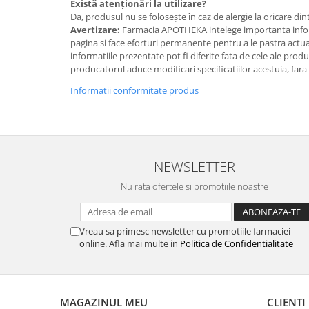
Există atenționări la utilizare?
Da, produsul nu se folosește în caz de alergie la oricare din
Avertizare:
Farmacia APOTHEKA intelege importanta infor
pagina si face eforturi permanente pentru a le pastra actual
informatiile prezentate pot fi diferite fata de cele ale prod
producatorul aduce modificari specificatiilor acestuia, fara
Informatii conformitate produs
NEWSLETTER
Nu rata ofertele si promotiile noastre
Vreau sa primesc newsletter cu promotiile farmaciei
online. Afla mai multe in
Politica de Confidentialitate
MAGAZINUL MEU
CLIENTI