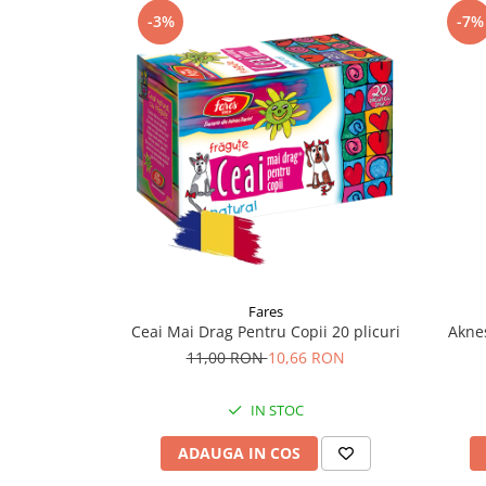
Supliment Vitamina D3
-3%
-7%
Supliment Vitamina E
Supliment Zinc
Tincturi si Gemoderivate
Tuse gat si respiratie
Vitamine si minerale
Fares
Ceai Mai Drag Pentru Copii 20 plicuri
Aknes
11,00 RON
10,66 RON
IN STOC
ADAUGA IN COS