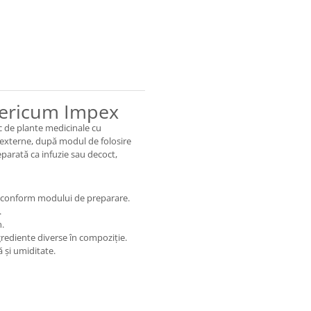
pericum Impex
c de plante medicinale cu
i externe, după modul de folosire
parată ca infuzie sau decoct,
ve conform modului de preparare.
.
.
rediente diverse în compoziție.
ă și umiditate.