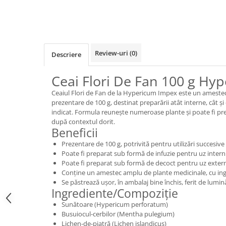
Review-uri
(0)
Descriere
Ceai Flori De Fan 100 g Hy
Ceaiul Flori de Fan de la Hypericum Impex este un ameste
prezentare de 100 g, destinat preparării atât interne, cât ș
indicat. Formula reunește numeroase plante și poate fi pre
după contextul dorit.
Beneficii
Prezentare de 100 g, potrivită pentru utilizări succesi
Poate fi preparat sub formă de infuzie pentru uz intern
Poate fi preparat sub formă de decoct pentru uz extern
Conține un amestec amplu de plante medicinale, cu ing
Se păstrează ușor, în ambalaj bine închis, ferit de lumin
Ingrediente/Compoziție
Sunătoare (Hypericum perforatum)
Busuiocul-cerbilor (Mentha pulegium)
Lichen-de-piatră (Lichen islandicus)