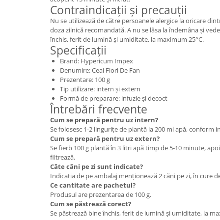
Contraindicații și precauții
Nu se utilizează de către persoanele alergice la oricare din
doza zilnică recomandată. A nu se lăsa la îndemâna și vede
închis, ferit de lumină și umiditate, la maximum 25°C.
Specificații
Brand: Hypericum Impex
Denumire: Ceai Flori De Fan
Prezentare: 100 g
Tip utilizare: intern și extern
Formă de preparare: infuzie și decoct
Întrebări frecvente
Cum se prepară pentru uz intern?
Se folosesc 1-2 lingurițe de plantă la 200 ml apă, conform i
Cum se prepară pentru uz extern?
Se fierb 100 g plantă în 3 litri apă timp de 5-10 minute, apo
filtrează.
Câte căni pe zi sunt indicate?
Indicația de pe ambalaj menționează 2 căni pe zi, în cure d
Ce cantitate are pachetul?
Produsul are prezentarea de 100 g.
Cum se păstrează corect?
Se păstrează bine închis, ferit de lumină și umiditate, la 