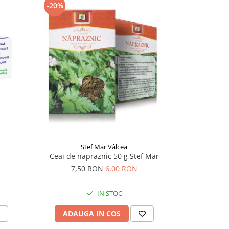
-20%
Stef Mar Vâlcea
Ceai Nutr
Ceai de napraznic 50 g Stef Mar
7,50 RON
6,00 RON
IN STOC
ADAU
ADAUGA IN COS