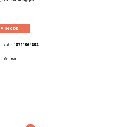
A IN COS
e ajutor?
0711064602
informatii