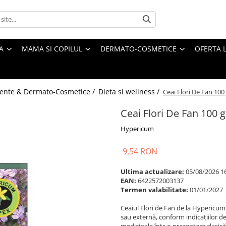
A
MAMA SI COPILUL
DERMATO-COSMETICE
OFERTA L
ente & Dermato-Cosmetice /
Dieta si wellness /
Ceai Flori De Fan 10
Ceai Flori De Fan 100
Hypericum
9,54 RON
Ultima actualizare:
05/08/2026 1
EAN:
6422572003137
Termen valabilitate:
01/01/2027
Ceaiul Flori de Fan de la Hypericum 
sau externă, conform indicațiilor 
medicinale într-o prezentare clasică, 