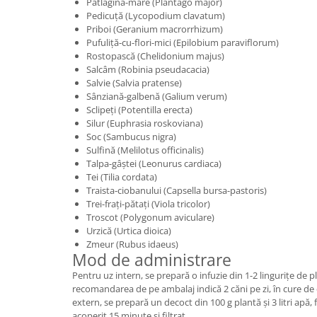
Pătlagină-mare (Plantago major)
Pedicuță (Lycopodium clavatum)
Priboi (Geranium macrorrhizum)
Pufuliță-cu-flori-mici (Epilobium paraviflorum)
Rostopască (Chelidonium majus)
Salcâm (Robinia pseudacacia)
Salvie (Salvia pratense)
Sânziană-galbenă (Galium verum)
Sclipeți (Potentilla erecta)
Silur (Euphrasia roskoviana)
Soc (Sambucus nigra)
Sulfină (Melilotus officinalis)
Talpa-gâștei (Leonurus cardiaca)
Tei (Tilia cordata)
Traista-ciobanului (Capsella bursa-pastoris)
Trei-frați-pătați (Viola tricolor)
Troscot (Polygonum aviculare)
Urzică (Urtica dioica)
Zmeur (Rubus idaeus)
Mod de administrare
Pentru uz intern, se prepară o infuzie din 1-2 lingurițe de pl
recomandarea de pe ambalaj indică 2 căni pe zi, în cure de
extern, se prepară un decoct din 100 g plantă și 3 litri apă, 
acoperit 15 minute și filtrat.