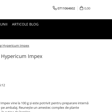
0711064602
0,00
UNII
ARTICOLE BLOG
0 g Hypericum Impex
 g Hypericum Impex
6:12
Impex vine la 100 g și este potrivit pentru preparare internă
de pe ambalaj. Reunește un amestec complex de plante
în rutina de îngrijire