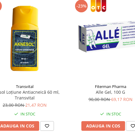
-23%
Transvital
Fiterman Pharma
ol Loțiune Antiacneică 60 ml,
Alle Gel, 100 G
Transvital
90,00 RON
69,17 RON
23,00 RON
21,47 RON
IN STOC
IN STOC
ADAUGA IN COS
ADAUGA IN COS