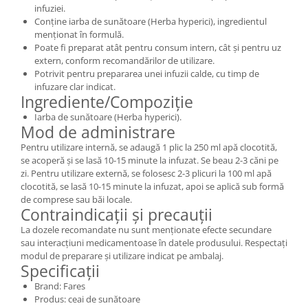
infuziei.
Conține iarba de sunătoare (Herba hyperici), ingredientul
menționat în formulă.
Poate fi preparat atât pentru consum intern, cât și pentru uz
extern, conform recomandărilor de utilizare.
Potrivit pentru prepararea unei infuzii calde, cu timp de
infuzare clar indicat.
Ingrediente/Compoziție
Iarba de sunătoare (Herba hyperici).
Mod de administrare
Pentru utilizare internă, se adaugă 1 plic la 250 ml apă clocotită,
se acoperă și se lasă 10-15 minute la infuzat. Se beau 2-3 căni pe
zi. Pentru utilizare externă, se folosesc 2-3 plicuri la 100 ml apă
clocotită, se lasă 10-15 minute la infuzat, apoi se aplică sub formă
de comprese sau băi locale.
Contraindicații și precauții
La dozele recomandate nu sunt menționate efecte secundare
sau interacțiuni medicamentoase în datele produsului. Respectați
modul de preparare și utilizare indicat pe ambalaj.
Specificații
Brand: Fares
Produs: ceai de sunătoare