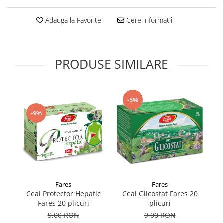
Supliment Vitamina D3
Adauga la Favorite
Cere informatii
Supliment Vitamina E
Supliment Zinc
Tincturi si Gemoderivate
PRODUSE SIMILARE
Tuse gat si respiratie
Vitamine si minerale
-5%
-9%
Fares
Fares
Ceai Protector Hepatic
Ceai Glicostat Fares 20
Ce
Fares 20 plicuri
plicuri
9,00 RON
9,00 RON