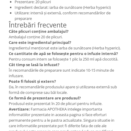
Prezentare: 20 plicuri
Ingredient declarat: iarba de sunătoare (Herba hyperici)
Utilizare: internă și externă, conform recomandărilor de
preparare
Întrebări frecvente
Câte plicuri conține ambalajul?
Ambalajul conține 20 de plicuri.
Care este ingredientul principal?
Ingredientul menționat este iarba de sunătoare (Herba hyperici).
Ce cantitate de apă se folosește pentru o infuzie internă?
Pentru consum intern se folosește 1 plic la 250 ml apă clocotită.
Cât timp se lasă la infuzat?
În recomandările de preparare sunt indicate 10-15 minute de
infuzare.
Poate fi folosit și extern?
Da, în recomandările produsului apare și utilizarea externă sub
formă de comprese sau băi locale.
Ce formă de prezentare are produsul?
Produsul este prezentat în 20 de plicuri pentru infuzie.
Avertizare:
Farmacia APOTHEKA intelege importanta
informatiilor prezentate in aceasta pagina si face eforturi
permanente pentru a le pastra actualizate. Singura situatie in
care informatiile prezentate pot fi diferite fata de cele ale