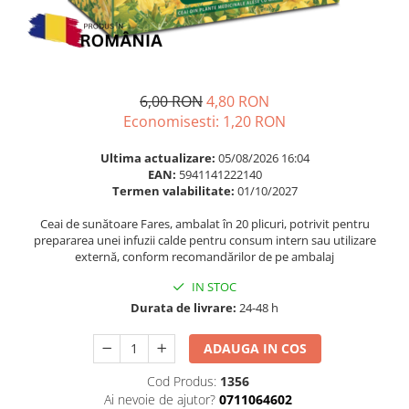
Multivitamine
Ingrijire par
Omega 3
Balsam masca si tratament
Par si unghii
Produse cu SPF Pentru Fata
Probiotice si prebiotice
Repelenti insecte
6,00 RON
4,80 RON
Prostata
Economisesti:
1,20
RON
Sanatate urinara
Ultima actualizare:
05/08/2026 16:04
Sistemul respirator
EAN:
5941141222140
Termen valabilitate:
01/10/2027
Slabire si control greutate
Ceai de sunătoare Fares, ambalat în 20 plicuri, potrivit pentru
Somn stres si anxietate
prepararea unei infuzii calde pentru consum intern sau utilizare
Supliment Calciu
externă, conform recomandărilor de pe ambalaj
Supliment Complexe
IN STOC
Durata de livrare:
24-48 h
Supliment Fier
Supliment Magneziu
ADAUGA IN COS
Supliment Vitamina B
Cod Produs:
1356
Supliment Vitamina C
Ai nevoie de ajutor?
0711064602