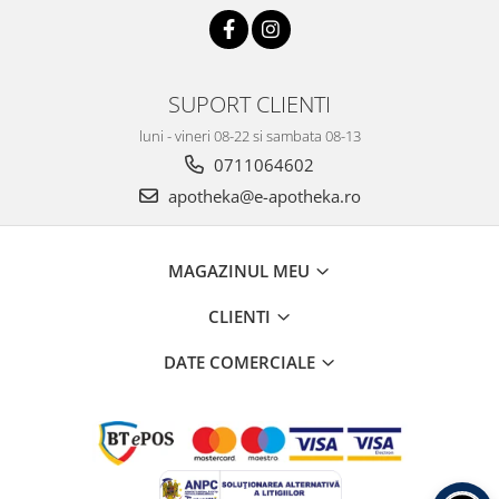
SUPORT CLIENTI
luni - vineri 08-22 si sambata 08-13
0711064602
apotheka@e-apotheka.ro
MAGAZINUL MEU
CLIENTI
DATE COMERCIALE