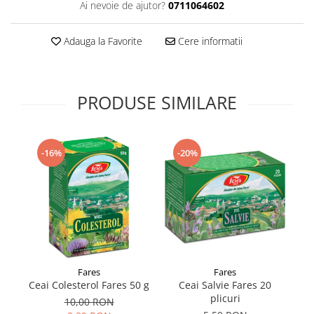
Ai nevoie de ajutor?
0711064602
Supliment Vitamina D3
Supliment Vitamina E
Adauga la Favorite
Cere informatii
Supliment Zinc
Tincturi si Gemoderivate
PRODUSE SIMILARE
Tuse gat si respiratie
Vitamine si minerale
-16%
-20%
Fares
Fares
Ceai Colesterol Fares 50 g
Ceai Salvie Fares 20
C
plicuri
10,00 RON