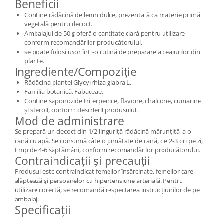
Beneficii
Conține rădăcină de lemn dulce, prezentată ca materie primă
vegetală pentru decoct.
Ambalajul de 50 g oferă o cantitate clară pentru utilizare
conform recomandărilor producătorului.
se poate folosi ușor într-o rutină de preparare a ceaiurilor din
plante.
Ingrediente/Compoziție
Rădăcina plantei Glycyrrhiza glabra L.
Familia botanică: Fabaceae.
Conține saponozide triterpenice, flavone, chalcone, cumarine
și steroli, conform descrierii produsului.
Mod de administrare
Se prepară un decoct din 1/2 linguriță rădăcină mărunțită la o
cană cu apă. Se consumă câte o jumătate de cană, de 2-3 ori pe zi,
timp de 4-6 săptămâni, conform recomandărilor producătorului.
Contraindicații și precauții
Produsul este contraindicat femeilor însărcinate, femeilor care
alăptează și persoanelor cu hipertensiune arterială. Pentru
utilizare corectă, se recomandă respectarea instrucțiunilor de pe
ambalaj.
Specificații