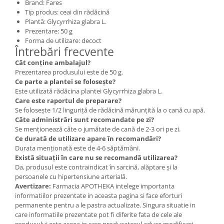
Brand: Fares
Tip produs: ceai din rădăcină
Plantă: Glycyrrhiza glabra L.
Prezentare: 50 g
Forma de utilizare: decoct
Întrebări frecvente
Cât conține ambalajul?
Prezentarea produsului este de 50 g.
Ce parte a plantei se folosește?
Este utilizată rădăcina plantei Glycyrrhiza glabra L.
Care este raportul de preparare?
Se folosește 1/2 linguriță de rădăcină mărunțită la o cană cu apă.
Câte administrări sunt recomandate pe zi?
Se menționează câte o jumătate de cană de 2-3 ori pe zi.
Ce durată de utilizare apare în recomandări?
Durata menționată este de 4-6 săptămâni.
Există situații în care nu se recomandă utilizarea?
Da, produsul este contraindicat în sarcină, alăptare și la
persoanele cu hipertensiune arterială.
Avertizare:
Farmacia APOTHEKA intelege importanta
informatiilor prezentate in aceasta pagina si face eforturi
permanente pentru a le pastra actualizate. Singura situatie in
care informatiile prezentate pot fi diferite fata de cele ale
produsului este aceea in care producatorul aduce modificari