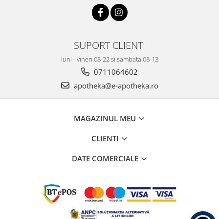
SUPORT CLIENTI
luni - vineri 08-22 si sambata 08-13
0711064602
apotheka@e-apotheka.ro
MAGAZINUL MEU
CLIENTI
DATE COMERCIALE