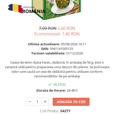
Multivitamine
Ingrijire par
Omega 3
Balsam masca si tratament
Par si unghii
Produse cu SPF Pentru Fata
Probiotice si prebiotice
Repelenti insecte
7,00 RON
5,60 RON
Prostata
Economisesti:
1,40
RON
Sanatate urinara
Ultima actualizare:
05/08/2026 16:11
Sistemul respirator
EAN:
5941141005125
Termen valabilitate:
01/12/2026
Slabire si control greutate
Ceaiul de lemn dulce Fares, rădăcină, în ambalaj de 50 g, este o
Somn stres si anxietate
variantă utilă pentru prepararea unui decoct din plante. Se potrivește
Supliment Calciu
celor care caută un ceai de rădăcină pentru utilizare conform
recomandărilor de pe ambalaj
Supliment Complexe
IN STOC
Supliment Fier
Durata de livrare:
24-48 h
Supliment Magneziu
ADAUGA IN COS
Supliment Vitamina B
Supliment Vitamina C
Cod Produs:
54271