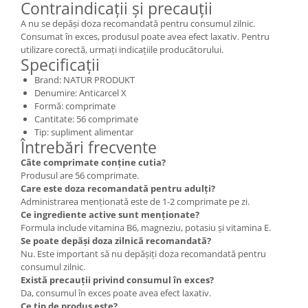
Contraindicații și precauții
A nu se depăși doza recomandată pentru consumul zilnic.
Consumat în exces, produsul poate avea efect laxativ. Pentru
utilizare corectă, urmați indicațiile producătorului.
Specificații
Brand: NATUR PRODUKT
Denumire: Anticarcel X
Formă: comprimate
Cantitate: 56 comprimate
Tip: supliment alimentar
Întrebări frecvente
Câte comprimate conține cutia?
Produsul are 56 comprimate.
Care este doza recomandată pentru adulți?
Administrarea menționată este de 1-2 comprimate pe zi.
Ce ingrediente active sunt menționate?
Formula include vitamina B6, magneziu, potasiu și vitamina E.
Se poate depăși doza zilnică recomandată?
Nu. Este important să nu depășiți doza recomandată pentru
consumul zilnic.
Există precauții privind consumul în exces?
Da, consumul în exces poate avea efect laxativ.
Ce tip de produs este?