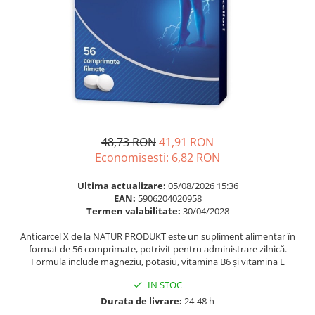
Multivitamine
Ingrijire par
Omega 3
Balsam masca si tratament
Par si unghii
Produse cu SPF Pentru Fata
Probiotice si prebiotice
Repelenti insecte
Prostata
Sanatate urinara
Sistemul respirator
48,73 RON
41,91 RON
Slabire si control greutate
Economisesti:
6,82
RON
Somn stres si anxietate
Ultima actualizare:
05/08/2026 15:36
Supliment Calciu
EAN:
5906204020958
Termen valabilitate:
30/04/2028
Supliment Complexe
Anticarcel X de la NATUR PRODUKT este un supliment alimentar în
Supliment Fier
format de 56 comprimate, potrivit pentru administrare zilnică.
Formula include magneziu, potasiu, vitamina B6 și vitamina E
Supliment Magneziu
Supliment Vitamina B
IN STOC
Durata de livrare:
24-48 h
Supliment Vitamina C