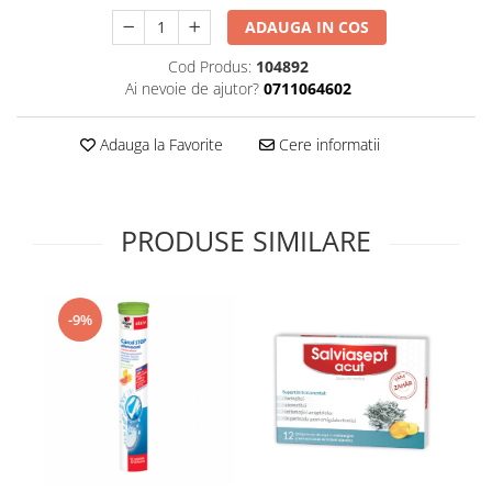
Supliment Vitamina D3
ADAUGA IN COS
Supliment Vitamina E
Cod Produs:
104892
Supliment Zinc
Ai nevoie de ajutor?
0711064602
Tincturi si Gemoderivate
Adauga la Favorite
Cere informatii
Tuse gat si respiratie
Vitamine si minerale
PRODUSE SIMILARE
-9%