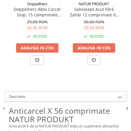
NATUR PRODUKT
Doppelherz
Salviasept Acut Fără
Doppelherz Aktiv Carcel
D
Zahăr 12 comprimate de
Stop, 15 comprimate
S
supt NATUR PRODUKT
efervescente
30,00 RON
29,00 RON
29,93 RON
26,36 RON
IN STOC
IN STOC
ADAUGA IN COS
ADAUGA IN COS
Descriere
Anticarcel X 56 comprimate
NATUR PRODUKT
Anticarcel X de la NATUR PRODUKT este un supliment alimentar