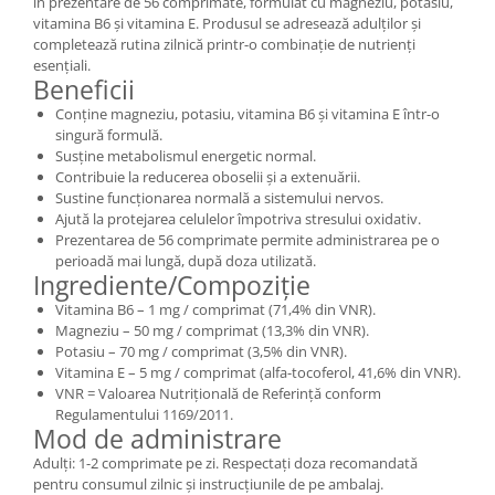
în prezentare de 56 comprimate, formulat cu magneziu, potasiu,
vitamina B6 și vitamina E. Produsul se adresează adulților și
completează rutina zilnică printr-o combinație de nutrienți
esențiali.
Beneficii
Conține magneziu, potasiu, vitamina B6 și vitamina E într-o
singură formulă.
Susține metabolismul energetic normal.
Contribuie la reducerea oboselii și a extenuării.
Sustine funcționarea normală a sistemului nervos.
Ajută la protejarea celulelor împotriva stresului oxidativ.
Prezentarea de 56 comprimate permite administrarea pe o
perioadă mai lungă, după doza utilizată.
Ingrediente/Compoziție
Vitamina B6 – 1 mg / comprimat (71,4% din VNR).
Magneziu – 50 mg / comprimat (13,3% din VNR).
Potasiu – 70 mg / comprimat (3,5% din VNR).
Vitamina E – 5 mg / comprimat (alfa-tocoferol, 41,6% din VNR).
VNR = Valoarea Nutrițională de Referință conform
Regulamentului 1169/2011.
Mod de administrare
Adulți: 1-2 comprimate pe zi. Respectați doza recomandată
pentru consumul zilnic și instrucțiunile de pe ambalaj.