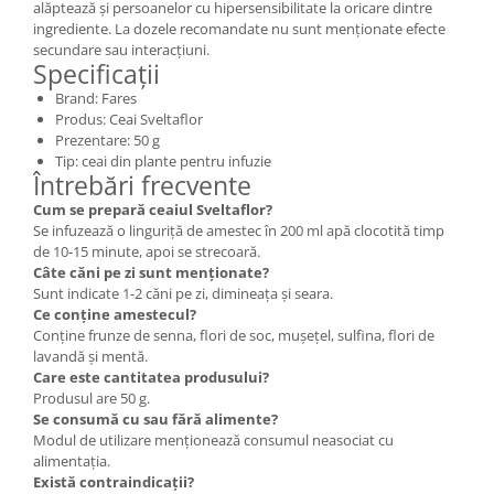
alăptează și persoanelor cu hipersensibilitate la oricare dintre
ingrediente. La dozele recomandate nu sunt menționate efecte
secundare sau interacțiuni.
Specificații
Brand: Fares
Produs: Ceai Sveltaflor
Prezentare: 50 g
Tip: ceai din plante pentru infuzie
Întrebări frecvente
Cum se prepară ceaiul Sveltaflor?
Se infuzează o linguriță de amestec în 200 ml apă clocotită timp
de 10-15 minute, apoi se strecoară.
Câte căni pe zi sunt menționate?
Sunt indicate 1-2 căni pe zi, dimineața și seara.
Ce conține amestecul?
Conține frunze de senna, flori de soc, mușețel, sulfina, flori de
lavandă și mentă.
Care este cantitatea produsului?
Produsul are 50 g.
Se consumă cu sau fără alimente?
Modul de utilizare menționează consumul neasociat cu
alimentația.
Există contraindicații?