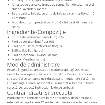
Amestec de plante cu frunze de senna, flori de soc, mușețel,
sulfina, lavandă și mentă.
Se prepară ca infuzie, cu timp de infuzare clar menționat: 10-
15 minute.
Mod de consum precizat pentru 1-2 căni pe zi, dimineața și
seara.
Ingrediente/Compoziție
Frunze de senna (Sennae folium) 70%
Flori de soc (Sambuci flos) 10%
Flori de mușețel (Matricariae flos) 5%
Sulfina (Meliloti herba)
Flori de lavandă (Lavandulae flos)
Mentă (Menthae herba)
Mod de administrare
Peste o linguriță cu amestec de plante se adaugă 200 ml apă
clocotită, se acoperă și se lasă la infuzat 10-15 minute, apoi se
strecoară și se consumă neîndulcit. Sunt menționate 1-2 căni pe
zi, dimineața și seara, neasociat cu alimentația. Pentru utilizare
corectă, se respectă instrucțiunile de pe ambalaj.
Contraindicații și precauții
Produsul este contraindicat în caz de diaree și deshidratare. Nu
este indicat copiilor sub 12 ani, femeilor însărcinate, femeilor care