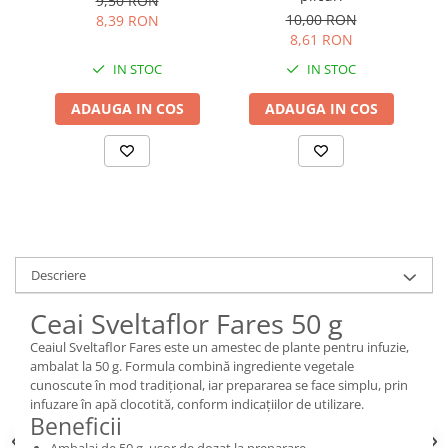
9,50 RON
10,00 RON
8,39 RON
8,61 RON
IN STOC
IN STOC
ADAUGA IN COS
ADAUGA IN COS
Descriere
Ceai Sveltaflor Fares 50 g
Ceaiul Sveltaflor Fares este un amestec de plante pentru infuzie,
ambalat la 50 g. Formula combină ingrediente vegetale
cunoscute în mod tradițional, iar prepararea se face simplu, prin
infuzare în apă clocotită, conform indicațiilor de utilizare.
Beneficii
Ambalaj de 50 g, ușor de dozat la preparare.