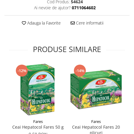
Cod Produs:
54624
Supliment Vitamina D3
Ai nevoie de ajutor?
0711064602
Supliment Vitamina E
Adauga la Favorite
Cere informatii
Supliment Zinc
Tincturi si Gemoderivate
Tuse gat si respiratie
PRODUSE SIMILARE
Vitamine si minerale
-12%
-14%
Fares
Fares
Ceai Hepatocol Fares 50 g
Ceai Hepatocol Fares 20
C
plicuri
C