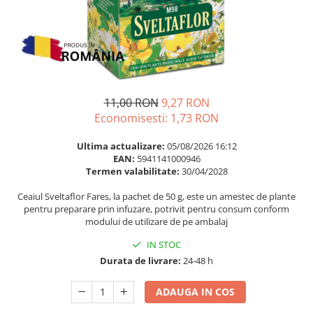
Multivitamine
Ingrijire par
Omega 3
Balsam masca si tratament
Par si unghii
Produse cu SPF Pentru Fata
Probiotice si prebiotice
Repelenti insecte
Prostata
11,00 RON
9,27 RON
Sanatate urinara
Economisesti:
1,73
RON
Sistemul respirator
Ultima actualizare:
05/08/2026 16:12
Slabire si control greutate
EAN:
5941141000946
Termen valabilitate:
30/04/2028
Somn stres si anxietate
Supliment Calciu
Ceaiul Sveltaflor Fares, la pachet de 50 g, este un amestec de plante
pentru preparare prin infuzare, potrivit pentru consum conform
Supliment Complexe
modului de utilizare de pe ambalaj
Supliment Fier
IN STOC
Supliment Magneziu
Durata de livrare:
24-48 h
Supliment Vitamina B
ADAUGA IN COS
Supliment Vitamina C