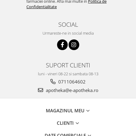
farmaciei online. Afla mai multe in
Politica de
Confidentialitate
SOCIAL
Urmareste-ne in social media
SUPORT CLIENTI
luni - vineri 08-22 si sambata 08-13
0711064602
apotheka@e-apotheka.ro
MAGAZINUL MEU
CLIENTI
DATE COMERCIALE