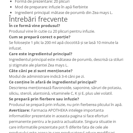
Formă de prezentare: 20 plicuri
Mod de preparare: infuzie în apă fierbinte
Ingredient principal: mătase de porumb din Zea mays L.
Întrebări frecvente
În ce formă vine produsul?
Produsul vine în cutie cu 20 plicuri pentru infuzie.
Cum se prepară corect o porție?
Se folosește 1 plic la 200 ml apă clocotită și se lasă 10 minute la
infuzat.
Care este ingredientul principal?
Ingredientul principal este mătasea de porumb, descrisă ca stiluri
și stigmate ale plantei Zea mays L.
Câte căni pe zi sunt menționate?
Modul de administrare indică 3-4 căni pe zi.
Ce conține în afară de ingredientul principal?
Descrierea menționează flavonoide, saponine, săruri de potasiu,
siliciu, steroli, alantoină, vitaminele C, K și E, plus ulei volatil.
Se prepară prin fierbere sau infuzie?
Produsul se prepară prin infuzie, nu prin fierberea plicului în apă.
Avertizare:
Farmacia APOTHEKA intelege importanta
informatiilor prezentate in aceasta pagina si face eforturi
permanente pentru a le pastra actualizate. Singura situatie in
care informatiile prezentate pot fi diferite fata de cele ale
produsului este aceea in care producatorul aduce modificari