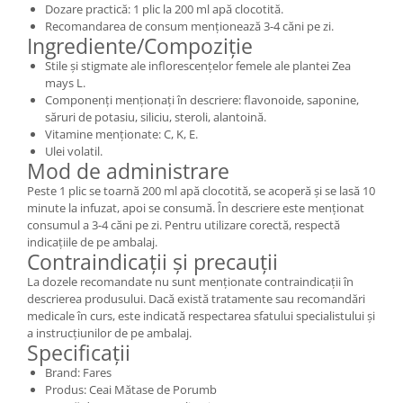
Dozare practică: 1 plic la 200 ml apă clocotită.
Recomandarea de consum menționează 3-4 căni pe zi.
Ingrediente/Compoziție
Stile și stigmate ale inflorescențelor femele ale plantei Zea
mays L.
Componenți menționați în descriere: flavonoide, saponine,
săruri de potasiu, siliciu, steroli, alantoină.
Vitamine menționate: C, K, E.
Ulei volatil.
Mod de administrare
Peste 1 plic se toarnă 200 ml apă clocotită, se acoperă și se lasă 10
minute la infuzat, apoi se consumă. În descriere este menționat
consumul a 3-4 căni pe zi. Pentru utilizare corectă, respectă
indicațiile de pe ambalaj.
Contraindicații și precauții
La dozele recomandate nu sunt menționate contraindicații în
descrierea produsului. Dacă există tratamente sau recomandări
medicale în curs, este indicată respectarea sfatului specialistului și
a instrucțiunilor de pe ambalaj.
Specificații
Brand: Fares
Produs: Ceai Mătase de Porumb