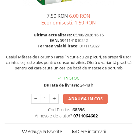
Multivitamine
Ingrijire par
Omega 3
Balsam masca si tratament
7,50 RON
6,00 RON
Par si unghii
Produse cu SPF Pentru Fata
Economisesti:
1,50
RON
Probiotice si prebiotice
Repelenti insecte
Ultima actualizare:
05/08/2026 16:15
Prostata
EAN:
5941141010242
Termen valabilitate:
01/11/2027
Sanatate urinara
Ceaiul Mătase de Porumb Fares, în cutie cu 20 plicuri, se prepară ușor
Sistemul respirator
ca infuzie și este ales pentru consumul zilnic. Oferă o variantă practică
Slabire si control greutate
pentru cei care caută un ceai pe bază de mătase de porumb
Somn stres si anxietate
IN STOC
Durata de livrare:
24-48 h
Supliment Calciu
Supliment Complexe
ADAUGA IN COS
Supliment Fier
Cod Produs:
68396
Supliment Magneziu
Ai nevoie de ajutor?
0711064602
Supliment Vitamina B
Adauga la Favorite
Cere informatii
Supliment Vitamina C