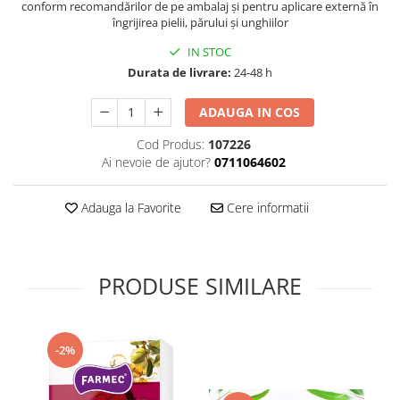
conform recomandărilor de pe ambalaj și pentru aplicare externă în
Supliment Vitamina D3
îngrijirea pielii, părului și unghiilor
Supliment Vitamina E
IN STOC
Supliment Zinc
Durata de livrare:
24-48 h
Tincturi si Gemoderivate
ADAUGA IN COS
Tuse gat si respiratie
Cod Produs:
107226
Vitamine si minerale
Ai nevoie de ajutor?
0711064602
Adauga la Favorite
Cere informatii
PRODUSE SIMILARE
-2%