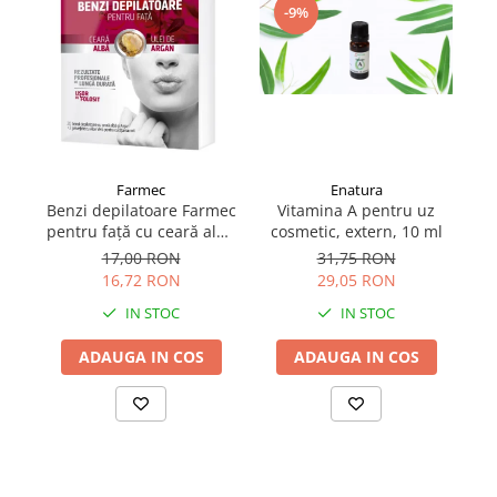
-9%
Farmec
Enatura
Benzi depilatoare Farmec
Vitamina A pentru uz
pentru față cu ceară albă
cosmetic, extern, 10 ml
și argan, 20 bucăți + 2
17,00 RON
31,75 RON
șervețele
16,72 RON
29,05 RON
IN STOC
IN STOC
ADAUGA IN COS
ADAUGA IN COS