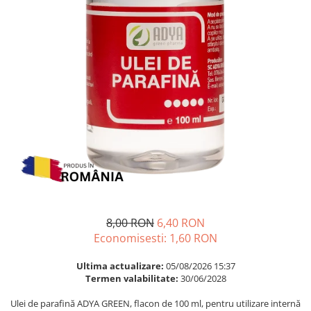
Multivitamine
Ingrijire par
Omega 3
Balsam masca si tratament
Par si unghii
Produse cu SPF Pentru Fata
Probiotice si prebiotice
Repelenti insecte
Prostata
Sanatate urinara
Sistemul respirator
Slabire si control greutate
Somn stres si anxietate
Supliment Calciu
Supliment Complexe
8,00 RON
6,40 RON
Supliment Fier
Economisesti:
1,60
RON
Supliment Magneziu
Ultima actualizare:
05/08/2026 15:37
Termen valabilitate:
30/06/2028
Supliment Vitamina B
Supliment Vitamina C
Ulei de parafină ADYA GREEN, flacon de 100 ml, pentru utilizare internă