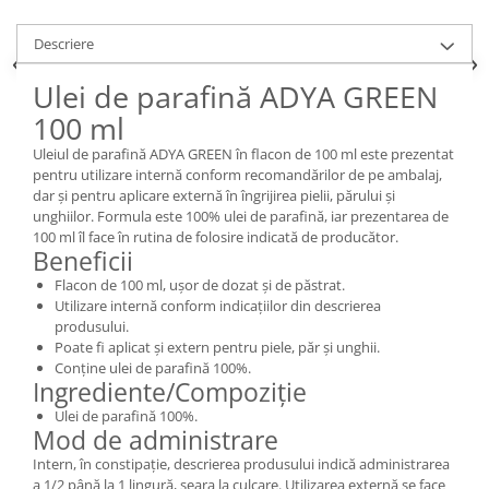
Descriere
Ulei de parafină ADYA GREEN
100 ml
Uleiul de parafină ADYA GREEN în flacon de 100 ml este prezentat
pentru utilizare internă conform recomandărilor de pe ambalaj,
dar și pentru aplicare externă în îngrijirea pielii, părului și
unghiilor. Formula este 100% ulei de parafină, iar prezentarea de
100 ml îl face în rutina de folosire indicată de producător.
Beneficii
Flacon de 100 ml, ușor de dozat și de păstrat.
Utilizare internă conform indicațiilor din descrierea
produsului.
Poate fi aplicat și extern pentru piele, păr și unghii.
Conține ulei de parafină 100%.
Ingrediente/Compoziție
Ulei de parafină 100%.
Mod de administrare
Intern, în constipație, descrierea produsului indică administrarea
a 1/2 până la 1 lingură, seara la culcare. Utilizarea externă se face