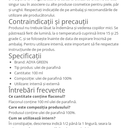
singur sau în asociere cu alte produse cosmetice pentru piele, păr
și unghii. Respectați indicațiile de pe ambalaj și recomandările de
utilizare ale producătorului.
Contraindicații și precauții
Produsul nu trebuie lăsat la îndemâna și vederea copiilor mici. Se
păstrează ferit de lumină, la o temperatură cuprinsă între 15 și 25
grade C, și se folosește înainte de data de expirare înscrisă pe
ambalaj. Pentru utilizare internă, este important să fie respectate
instrucțiunile de pe produs.
Specificații
Brand: ADYA GREEN
Tip produs: ulei de parafină
Cantitate: 100 ml
Compoziție: ulei de parafină 100%
Utilizare: internă și externă
Întrebări frecvente
Ce cantitate conține flaconul?
Flaconul conține 100 ml ulei de parafină.
Care este compoziția produsului?
Produsul conține ulei de parafină 100%.
Cum se utilizează intern?
În constipație, descrierea indică 1/2 până la 1 lingură, seara la