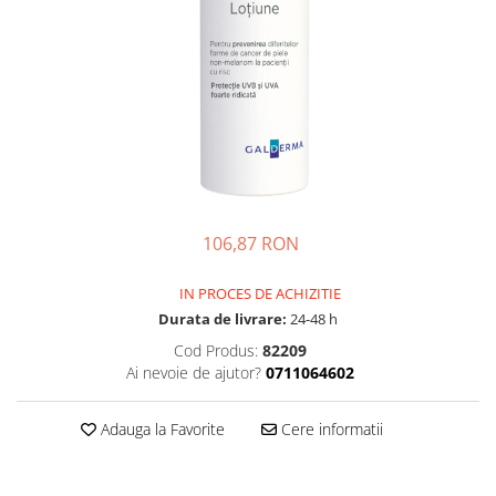
Multivitamine
Ingrijire par
Omega 3
Balsam masca si tratament
Par si unghii
Produse cu SPF Pentru Fata
Probiotice si prebiotice
Repelenti insecte
Prostata
Sanatate urinara
Sistemul respirator
Slabire si control greutate
106,87 RON
Somn stres si anxietate
IN PROCES DE ACHIZITIE
Supliment Calciu
Durata de livrare:
24-48 h
Supliment Complexe
Cod Produs:
82209
Ai nevoie de ajutor?
0711064602
Supliment Fier
Supliment Magneziu
Adauga la Favorite
Cere informatii
Supliment Vitamina B
Supliment Vitamina C