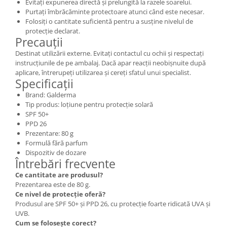
Evitați expunerea directă și prelungită la razele soarelui.
Purtați îmbrăcăminte protectoare atunci când este necesar.
Folosiți o cantitate suficientă pentru a susține nivelul de
protecție declarat.
Precauții
Destinat utilizării externe. Evitați contactul cu ochii și respectați
instrucțiunile de pe ambalaj. Dacă apar reacții neobișnuite după
aplicare, întrerupeți utilizarea și cereți sfatul unui specialist.
Specificații
Brand: Galderma
Tip produs: loțiune pentru protecție solară
SPF 50+
PPD 26
Prezentare: 80 g
Formulă fără parfum
Dispozitiv de dozare
Întrebări frecvente
Ce cantitate are produsul?
Prezentarea este de 80 g.
Ce nivel de protecție oferă?
Produsul are SPF 50+ și PPD 26, cu protecție foarte ridicată UVA și
UVB.
Cum se folosește corect?