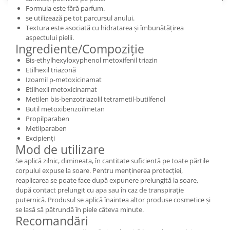
Formula este fără parfum.
se utilizează pe tot parcursul anului.
Textura este asociată cu hidratarea și îmbunătățirea
aspectului pielii.
Ingrediente/Compoziție
Bis-ethylhexyloxyphenol metoxifenil triazin
Etilhexil triazonă
Izoamil p-metoxicinamat
Etilhexil metoxicinamat
Metilen bis-benzotriazolil tetrametil-butilfenol
Butil metoxibenzoilmetan
Propilparaben
Metilparaben
Excipienți
Mod de utilizare
Se aplică zilnic, dimineața, în cantitate suficientă pe toate părțile
corpului expuse la soare. Pentru menținerea protecției,
reaplicarea se poate face după expunere prelungită la soare,
după contact prelungit cu apa sau în caz de transpirație
puternică. Produsul se aplică înaintea altor produse cosmetice și
se lasă să pătrundă în piele câteva minute.
Recomandări