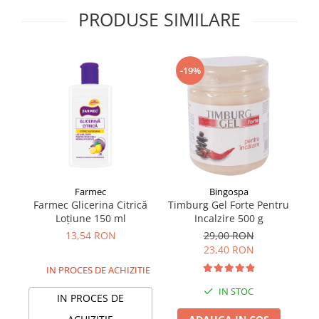
Supliment Vitamina D3
PRODUSE SIMILARE
Supliment Vitamina E
Supliment Zinc
-19%
Tincturi si Gemoderivate
Tuse gat si respiratie
Vitamine si minerale
Farmec
Bingospa
Farmec Glicerina Citrică
Timburg Gel Forte Pentru
Da
Loțiune 150 ml
Incalzire 500 g
13,54 RON
29,00 RON
23,40 RON
IN PROCES DE ACHIZITIE
IN STOC
IN PROCES DE