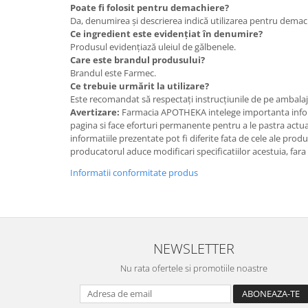
Poate fi folosit pentru demachiere?
Da, denumirea și descrierea indică utilizarea pentru demachi
Ce ingredient este evidențiat în denumire?
Produsul evidențiază uleiul de gălbenele.
Care este brandul produsului?
Brandul este Farmec.
Ce trebuie urmărit la utilizare?
Este recomandat să respectați instrucțiunile de pe ambalaj ș
Avertizare:
Farmacia APOTHEKA intelege importanta infor
pagina si face eforturi permanente pentru a le pastra actual
informatiile prezentate pot fi diferite fata de cele ale prod
producatorul aduce modificari specificatiilor acestuia, fara
Informatii conformitate produs
NEWSLETTER
Nu rata ofertele si promotiile noastre