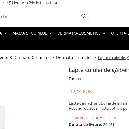
 🕐 Livrare in 24h in toata tara
A
MAMA SI COPILUL
DERMATO-COSMETICE
OFERTA L
ente & Dermato-Cosmetice /
Dermato-cosmetice /
Lapte cu ulei de g
Lapte cu ulei de gălbe
Farmec
12,44 RON
Lapte demachiant Doina de la Farmec,
Flaconul de 200 ml este potrivit pen
IN PROCES DE ACHIZITIE
Durata de livrare:
24-48 h