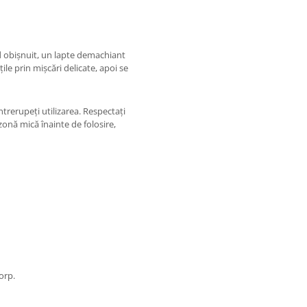
d obișnuit, un lapte demachiant
ile prin mișcări delicate, apoi se
întrerupeți utilizarea. Respectați
zonă mică înainte de folosire,
orp.