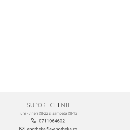
SUPORT CLIENTI
luni - vineri 08-22 si sambata 08-13
0711064602
apotheka@e-apotheka.ro