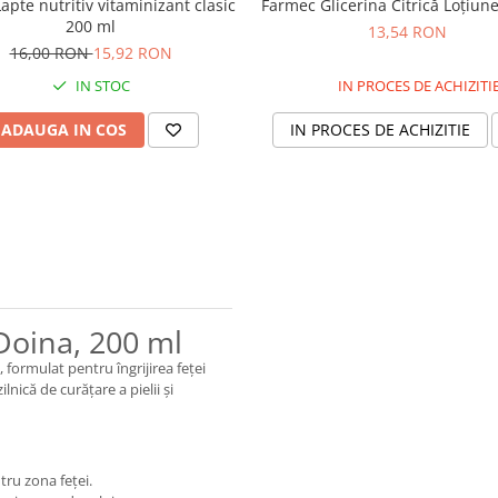
apte nutritiv vitaminizant clasic
Farmec Glicerina Citrică Loțiun
200 ml
13,54 RON
16,00 RON
15,92 RON
IN STOC
IN PROCES DE ACHIZITI
ADAUGA IN COS
IN PROCES DE ACHIZITIE
Doina, 200 ml
formulat pentru îngrijirea feței
ilnică de curățare a pielii și
ntru zona feței.