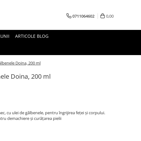
0711064602
0,00
UNII
ARTICOLE BLOG
ălbenele Doina, 200 ml
nele Doina, 200 ml
 cu ulei de gălbenele, pentru îngrijirea feței și corpului.
tru demachiere și curățarea pielii