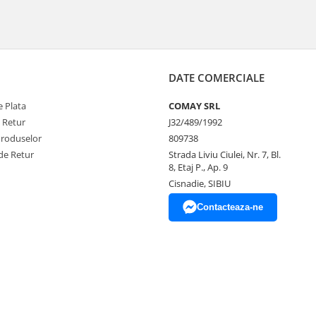
DATE COMERCIALE
 Plata
COMAY SRL
e Retur
J32/489/1992
Produselor
809738
de Retur
Strada Liviu Ciulei, Nr. 7, Bl.
8, Etaj P., Ap. 9
Cisnadie, SIBIU
Contacteaza-ne