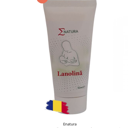
Supliment Vitamina D3
Supliment Vitamina E
Supliment Zinc
Tincturi si Gemoderivate
Tuse gat si respiratie
Vitamine si minerale
Enatura