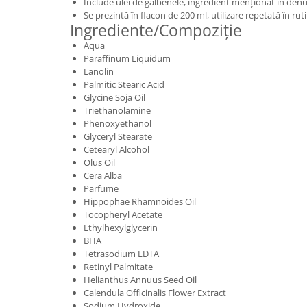
Include ulei de gălbenele, ingredient menționat în den
Se prezintă în flacon de 200 ml, utilizare repetată în ruti
Ingrediente/Compoziție
Aqua
Paraffinum Liquidum
Lanolin
Palmitic Stearic Acid
Glycine Soja Oil
Triethanolamine
Phenoxyethanol
Glyceryl Stearate
Cetearyl Alcohol
Olus Oil
Cera Alba
Parfume
Hippophae Rhamnoides Oil
Tocopheryl Acetate
Ethylhexylglycerin
BHA
Tetrasodium EDTA
Retinyl Palmitate
Helianthus Annuus Seed Oil
Calendula Officinalis Flower Extract
Sodium Hydroxide