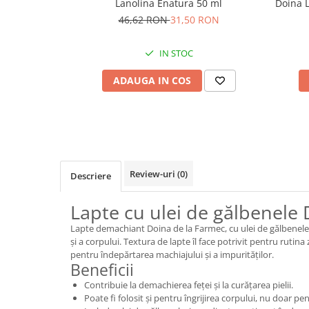
Lanolina Enatura 50 ml
Doina L
46,62 RON
31,50 RON
IN STOC
ADAUGA IN COS
Review-uri
(0)
Descriere
Lapte cu ulei de gălbenele 
Lapte demachiant Doina de la Farmec, cu ulei de gălbenele, 
și a corpului. Textura de lapte îl face potrivit pentru rutina z
pentru îndepărtarea machiajului și a impurităților.
Beneficii
Contribuie la demachierea feței și la curățarea pielii.
Poate fi folosit și pentru îngrijirea corpului, nu doar pe