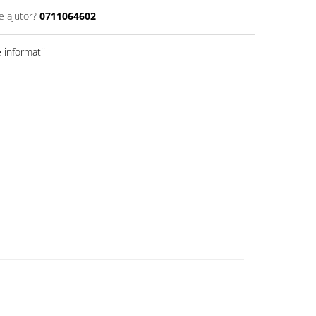
e ajutor?
0711064602
informatii