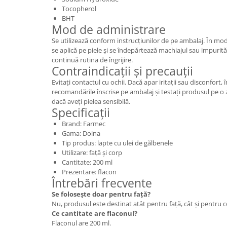
Tocopherol
BHT
Mod de administrare
Se utilizează conform instrucțiunilor de pe ambalaj. În mo
se aplică pe piele și se îndepărtează machiajul sau impurităț
continuă rutina de îngrijire.
Contraindicații și precauții
Evitați contactul cu ochii. Dacă apar iritații sau disconfort, 
recomandările înscrise pe ambalaj și testați produsul pe o 
dacă aveți pielea sensibilă.
Specificații
Brand: Farmec
Gama: Doina
Tip produs: lapte cu ulei de gălbenele
Utilizare: față și corp
Cantitate: 200 ml
Prezentare: flacon
Întrebări frecvente
Se folosește doar pentru față?
Nu, produsul este destinat atât pentru față, cât și pentru c
Ce cantitate are flaconul?
Flaconul are 200 ml.