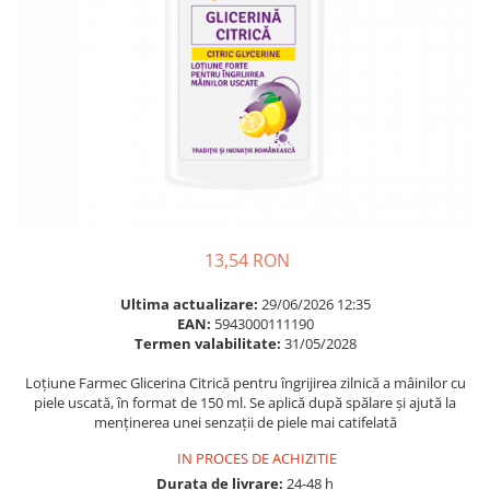
Multivitamine
Ingrijire par
Omega 3
Balsam masca si tratament
Par si unghii
Produse cu SPF Pentru Fata
Probiotice si prebiotice
Repelenti insecte
Prostata
Sanatate urinara
Sistemul respirator
Slabire si control greutate
13,54 RON
Somn stres si anxietate
Ultima actualizare:
29/06/2026 12:35
Supliment Calciu
EAN:
5943000111190
Supliment Complexe
Termen valabilitate:
31/05/2028
Supliment Fier
Loțiune Farmec Glicerina Citrică pentru îngrijirea zilnică a mâinilor cu
piele uscată, în format de 150 ml. Se aplică după spălare și ajută la
Supliment Magneziu
menținerea unei senzații de piele mai catifelată
Supliment Vitamina B
IN PROCES DE ACHIZITIE
Supliment Vitamina C
Durata de livrare:
24-48 h