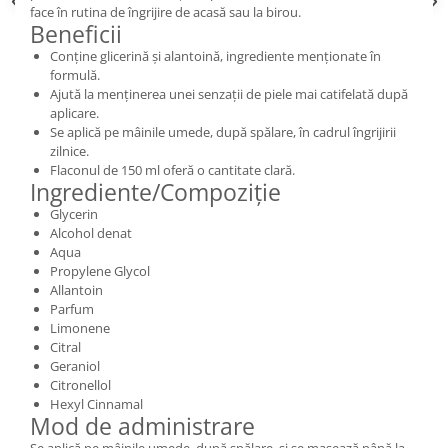
face în rutina de îngrijire de acasă sau la birou.
Beneficii
Conține glicerină și alantoină, ingrediente menționate în
formulă.
Ajută la menținerea unei senzații de piele mai catifelată după
aplicare.
Se aplică pe mâinile umede, după spălare, în cadrul îngrijirii
zilnice.
Flaconul de 150 ml oferă o cantitate clară.
Ingrediente/Compoziție
Glycerin
Alcohol denat
Aqua
Propylene Glycol
Allantoin
Parfum
Limonene
Citral
Geraniol
Citronellol
Hexyl Cinnamal
Mod de administrare
Se aplică pe mâinile umede, după spălare, și se masează până la