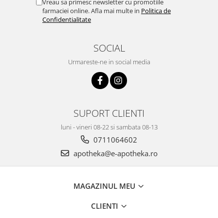
Vreau sa primesc newsletter cu promotiile
farmaciei online. Afla mai multe in
Politica de
Confidentialitate
SOCIAL
Urmareste-ne in social media
SUPORT CLIENTI
luni - vineri 08-22 si sambata 08-13
0711064602
apotheka@e-apotheka.ro
MAGAZINUL MEU
CLIENTI