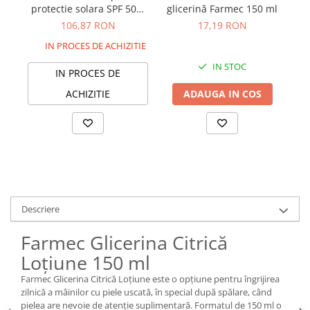
protectie solara SPF 50+,
glicerină Farmec 150 ml
Cr
80 g
106,87 RON
17,19 RON
IN PROCES DE ACHIZITIE
IN STOC
IN PROCES DE
ACHIZITIE
ADAUGA IN COS
Descriere
Farmec Glicerina Citrică
Loțiune 150 ml
Farmec Glicerina Citrică Loțiune este o opțiune pentru îngrijirea
zilnică a mâinilor cu piele uscată, în special după spălare, când
pielea are nevoie de atenție suplimentară. Formatul de 150 ml o