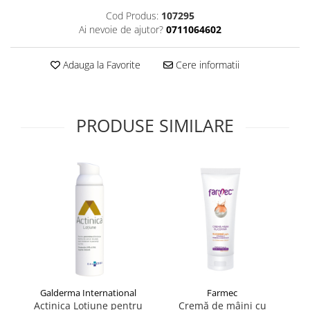
Supliment Vitamina D3
Cod Produs:
107295
Ai nevoie de ajutor?
0711064602
Supliment Vitamina E
Supliment Zinc
Adauga la Favorite
Cere informatii
Tincturi si Gemoderivate
Tuse gat si respiratie
Vitamine si minerale
PRODUSE SIMILARE
Galderma International
Farmec
Actinica Lotiune pentru
Cremă de mâini cu
G