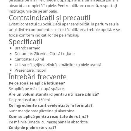
absorbția completă în piele. Pentru utilizare corectă, respectați
instrucțiunile de pe ambalaj.
Contraindicații și precauții
Evitați contactul cu ochii. Dacă apar sensibilități la parfum sau la
unul dintre componentele din listă, utilizarea trebuie oprită. A se
folosi conform indicațiilor de pe ambalaj.
Specificații
Brand: Farmec
Denumire: Glicerina Citrică Loțiune
Cantitate: 150 ml
Utilizare: îngrijirea zilnică a mâinilor cu piele uscată
Prezentare: flacon
Întrebări frecvente
Pe ce zonă se aplică loțiunea?
Se aplică pe mâini, după spălare.
Are un volum standard pentru utilizare zilnică?
Da, produsul are 150 ml.
Ce ingrediente sunt evidențiate în formulă?
Sunt menționate glicerina și alantoina.
Cum se aplică pentru rezultate de rutină?
Pe mâinile umede, cu masaj până la absorbție.
Ce tip de piele este vizat?