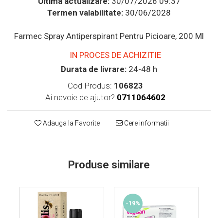
Ultima actualizare:
30/07/2026 09:37
Supliment Vitamina D3
Termen valabilitate:
30/06/2028
Supliment Vitamina E
Farmec Spray Antiperspirant Pentru Picioare, 200 Ml
Supliment Zinc
IN PROCES DE ACHIZITIE
Tincturi si Gemoderivate
Durata de livrare:
24-48 h
Tuse gat si respiratie
Vitamine si minerale
Cod Produs:
106823
Ai nevoie de ajutor?
0711064602
Adauga la Favorite
Cere informatii
Produse similare
-19%