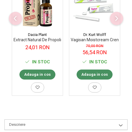
Dacia Plant
Dr. Kurt Wolff
Extract Natural De Propolis Cu Echinacea Solutie Cu Picurator 20
Vagisan Moistcream Cremă vagin
Sc
70,00 RON
24,01 RON
56,54 RON
IN STOC
IN STOC
Adauga in cos
Adauga in cos
Descriere