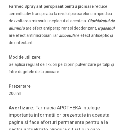
Farmec Spray antiperspirant pentru picioare
reduce
semnificativ transpiratia la nivelul picioarelor si impiedica
dezvoltarea mirosului neplacut
al acesteia.
C
lorhidratul de
aluminiu
are efect antiperspirant si deodorizant,
i
rgasanul
are efect antimicrobian, iar
a
lcoolul
are efect antiseptic şi
dezinfectant.
Mod de utilizare:
Se aplica regulat de 1-2 ori pe zi prin pulverizare pe tălpi şi
între degetele de la picioare.
Prezentare:
200 ml
Avertizare:
Farmacia APOTHEKA intelege
importanta informatiilor prezentate in aceasta
pagina si face eforturi permanente pentru a le
pastra actualizate. Singura situatie in care