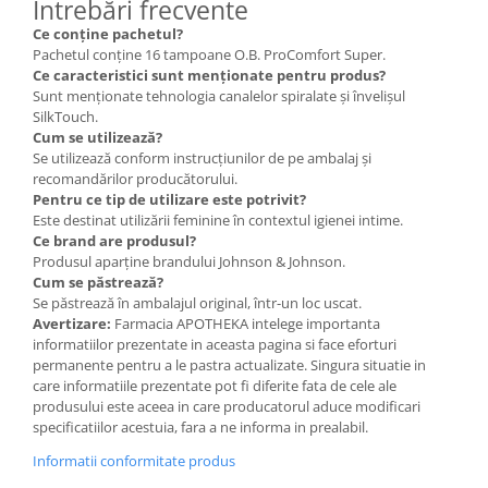
Întrebări frecvente
Ce conține pachetul?
Pachetul conține 16 tampoane O.B. ProComfort Super.
Ce caracteristici sunt menționate pentru produs?
Sunt menționate tehnologia canalelor spiralate și învelișul
SilkTouch.
Cum se utilizează?
Se utilizează conform instrucțiunilor de pe ambalaj și
recomandărilor producătorului.
Pentru ce tip de utilizare este potrivit?
Este destinat utilizării feminine în contextul igienei intime.
Ce brand are produsul?
Produsul aparține brandului Johnson & Johnson.
Cum se păstrează?
Se păstrează în ambalajul original, într-un loc uscat.
Avertizare:
Farmacia APOTHEKA intelege importanta
informatiilor prezentate in aceasta pagina si face eforturi
permanente pentru a le pastra actualizate. Singura situatie in
care informatiile prezentate pot fi diferite fata de cele ale
produsului este aceea in care producatorul aduce modificari
specificatiilor acestuia, fara a ne informa in prealabil.
Informatii conformitate produs