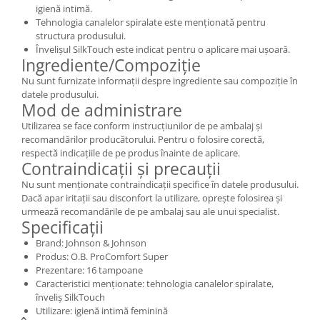
igienă intimă.
Tehnologia canalelor spiralate este menționată pentru
structura produsului.
Învelișul SilkTouch este indicat pentru o aplicare mai ușoară.
Ingrediente/Compoziție
Nu sunt furnizate informații despre ingrediente sau compoziție în
datele produsului.
Mod de administrare
Utilizarea se face conform instrucțiunilor de pe ambalaj și
recomandărilor producătorului. Pentru o folosire corectă,
respectă indicațiile de pe produs înainte de aplicare.
Contraindicații și precauții
Nu sunt menționate contraindicații specifice în datele produsului.
Dacă apar iritații sau disconfort la utilizare, oprește folosirea și
urmează recomandările de pe ambalaj sau ale unui specialist.
Specificații
Brand: Johnson & Johnson
Produs: O.B. ProComfort Super
Prezentare: 16 tampoane
Caracteristici menționate: tehnologia canalelor spiralate,
înveliș SilkTouch
Utilizare: igienă intimă feminină