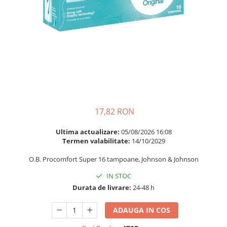
Multivitamine
Ingrijire par
Omega 3
Balsam masca si tratament
Par si unghii
Produse cu SPF Pentru Fata
Probiotice si prebiotice
Repelenti insecte
Prostata
Sanatate urinara
Sistemul respirator
Slabire si control greutate
17,82 RON
Somn stres si anxietate
Ultima actualizare:
05/08/2026 16:08
Termen valabilitate:
14/10/2029
Supliment Calciu
Supliment Complexe
O.B. Procomfort Super 16 tampoane, Johnson & Johnson
Supliment Fier
IN STOC
Durata de livrare:
24-48 h
Supliment Magneziu
Supliment Vitamina B
ADAUGA IN COS
Supliment Vitamina C