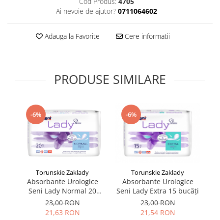
Cod Produs:
4705
Supliment Vitamina D3
Ai nevoie de ajutor?
0711064602
Supliment Vitamina E
Adauga la Favorite
Cere informatii
Supliment Zinc
Tincturi si Gemoderivate
Tuse gat si respiratie
PRODUSE SIMILARE
Vitamine si minerale
-6%
-6%
Torunskie Zaklady
Torunskie Zaklady
Absorbante Urologice
Absorbante Urologice
Seni Lady Normal 20
Seni Lady Extra 15 bucăți
Se
bucăți
23,00 RON
23,00 RON
21,63 RON
21,54 RON