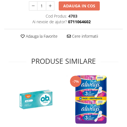
Supliment Vitamina D3
ADAUGA IN COS
Supliment Vitamina E
Cod Produs:
4703
Ai nevoie de ajutor?
0711064602
Supliment Zinc
Tincturi si Gemoderivate
Adauga la Favorite
Cere informatii
Tuse gat si respiratie
Vitamine si minerale
PRODUSE SIMILARE
-7%