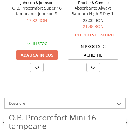
Johnson & Johnson
Procter & Gamble
O.B. Procomfort Super 16
Absorbante Always
tampoane, Johnson &
Platinum Night&Day 12
P
Johnson
bucăți
17,82 RON
23,00 RON
21,48 RON
IN PROCES DE ACHIZITIE
IN STOC
IN PROCES DE
ADAUGA IN COS
ACHIZITIE
Descriere
O.B. Procomfort Mini 16
tampoane