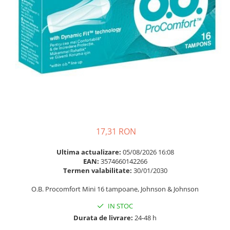
Multivitamine
Ingrijire par
Omega 3
Balsam masca si tratament
Par si unghii
Produse cu SPF Pentru Fata
Probiotice si prebiotice
Repelenti insecte
Prostata
Sanatate urinara
Sistemul respirator
Slabire si control greutate
Somn stres si anxietate
17,31 RON
Supliment Calciu
Ultima actualizare:
05/08/2026 16:08
Supliment Complexe
EAN:
3574660142266
Termen valabilitate:
30/01/2030
Supliment Fier
O.B. Procomfort Mini 16 tampoane, Johnson & Johnson
Supliment Magneziu
IN STOC
Supliment Vitamina B
Durata de livrare:
24-48 h
Supliment Vitamina C