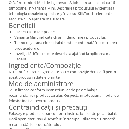
O.B. Procomfort Mini de la Johnson & Johnson un pachet cu 16
tampoane, în varianta Mini. Descrierea produsului evidențiază
tehnologia canalelor spiralate și învelișul SilkTouch, elemente
asociate cu o aplicare mai ușoară.
Beneficii
Pachet cu 16 tampoane.
Varianta Mini, indicată chiar în denumirea produsului.
Tehnologia canalelor spiralate este menționată în descrierea
producătorului.
Învelișul SilkTouch este descris ca ajutând la aplicarea mai
ușoară.
Ingrediente/Compoziție
Nu sunt furnizate ingrediente sau o compoziție detaliată pentru
acest produs în datele primite.
Mod de administrare
Se utilizează conform instrucțiunilor de pe ambalaj și
recomandărilor producătorului. Respectă întotdeauna modul de
folosire indicat pentru produs.
Contraindicații și precauții
Folosește produsul doar conform instrucțiunilor de pe ambalaj.
Dacă apar iritații sau disconfort, întrerupe utilizarea și urmează
recomandările producătorului.