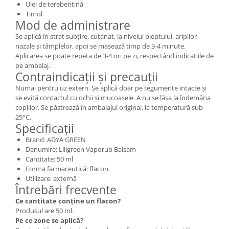
Ulei de terebentină
Timol
Mod de administrare
Se aplică în strat subțire, cutanat, la nivelul pieptului, aripilor
nazale și tâmplelor, apoi se masează timp de 3-4 minute.
Aplicarea se poate repeta de 3-4 ori pe zi, respectând indicațiile de
pe ambalaj.
Contraindicații și precauții
Numai pentru uz extern. Se aplică doar pe tegumente intacte și
se evită contactul cu ochii și mucoasele. A nu se lăsa la îndemâna
copiilor. Se păstrează în ambalajul original, la temperatură sub
25°C.
Specificații
Brand: ADYA GREEN
Denumire: Liligreen Vaporub Balsam
Cantitate: 50 ml
Forma farmaceutică: flacon
Utilizare: externă
Întrebări frecvente
Ce cantitate conține un flacon?
Produsul are 50 ml.
Pe ce zone se aplică?