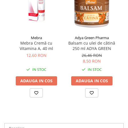
Mebra
Adya Green Pharma
Mebra Cremă cu
Balsam cu ulei de cătină
Ba
Vitamina A, 40 ml
250 ml ADYA GREEN
12,60 RON
26,46 RON
8,50 RON
IN STOC
IN STOC
ADAUGA IN COS
ADAUGA IN COS