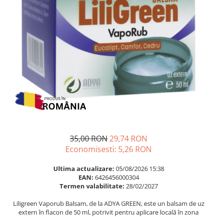
Multivitamine
Ingrijire par
Omega 3
Balsam masca si tratament
Par si unghii
Produse cu SPF Pentru Fata
Probiotice si prebiotice
Repelenti insecte
Prostata
Sanatate urinara
Sistemul respirator
Slabire si control greutate
Somn stres si anxietate
Supliment Calciu
35,00 RON
29,74 RON
Economisesti:
5,26
RON
Supliment Complexe
Supliment Fier
Ultima actualizare:
05/08/2026 15:38
EAN:
6426456000304
Supliment Magneziu
Termen valabilitate:
28/02/2027
Supliment Vitamina B
Liligreen Vaporub Balsam, de la ADYA GREEN, este un balsam de uz
Supliment Vitamina C
extern în flacon de 50 ml, potrivit pentru aplicare locală în zona