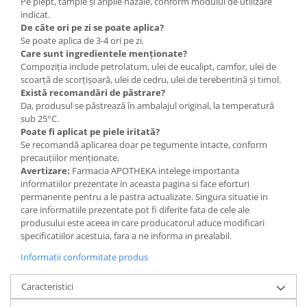
Pe piept, tâmple și aripile nazale, conform modului de utilizare
indicat.
De câte ori pe zi se poate aplica?
Se poate aplica de 3-4 ori pe zi.
Care sunt ingredientele menționate?
Compoziția include petrolatum, ulei de eucalipt, camfor, ulei de
scoarță de scorțișoară, ulei de cedru, ulei de terebentină și timol.
Există recomandări de păstrare?
Da, produsul se păstrează în ambalajul original, la temperatură
sub 25°C.
Poate fi aplicat pe piele iritată?
Se recomandă aplicarea doar pe tegumente intacte, conform
precauțiilor menționate.
Avertizare:
Farmacia APOTHEKA intelege importanta
informatiilor prezentate in aceasta pagina si face eforturi
permanente pentru a le pastra actualizate. Singura situatie in
care informatiile prezentate pot fi diferite fata de cele ale
produsului este aceea in care producatorul aduce modificari
specificatiilor acestuia, fara a ne informa in prealabil.
Informatii conformitate produs
Caracteristici