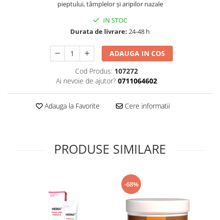
pieptului, tâmplelor și aripilor nazale
Supliment Vitamina D3
IN STOC
Supliment Vitamina E
Durata de livrare:
24-48 h
Supliment Zinc
ADAUGA IN COS
Tincturi si Gemoderivate
Tuse gat si respiratie
Cod Produs:
107272
Ai nevoie de ajutor?
0711064602
Vitamine si minerale
Adauga la Favorite
Cere informatii
PRODUSE SIMILARE
-68%