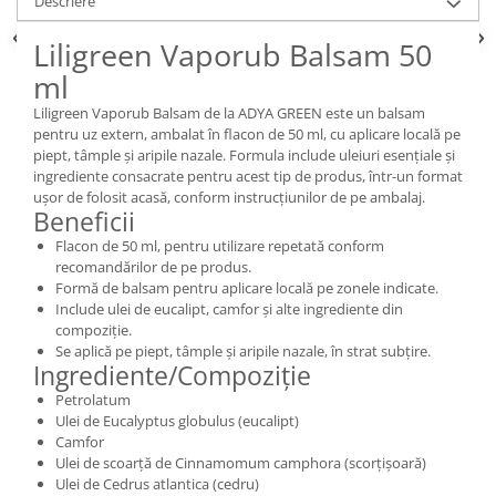
Descriere
Liligreen Vaporub Balsam 50
ml
Liligreen Vaporub Balsam de la ADYA GREEN este un balsam
pentru uz extern, ambalat în flacon de 50 ml, cu aplicare locală pe
piept, tâmple și aripile nazale. Formula include uleiuri esențiale și
ingrediente consacrate pentru acest tip de produs, într-un format
ușor de folosit acasă, conform instrucțiunilor de pe ambalaj.
Beneficii
Flacon de 50 ml, pentru utilizare repetată conform
recomandărilor de pe produs.
Formă de balsam pentru aplicare locală pe zonele indicate.
Include ulei de eucalipt, camfor și alte ingrediente din
compoziție.
Se aplică pe piept, tâmple și aripile nazale, în strat subțire.
Ingrediente/Compoziție
Petrolatum
Ulei de Eucalyptus globulus (eucalipt)
Camfor
Ulei de scoarță de Cinnamomum camphora (scorțișoară)
Ulei de Cedrus atlantica (cedru)