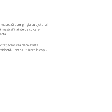
se masează ușor gingia cu ajutorul
 masă și înainte de culcare.
ectă.
itați folosirea dacă există
ichetă. Pentru utilizare la copii,