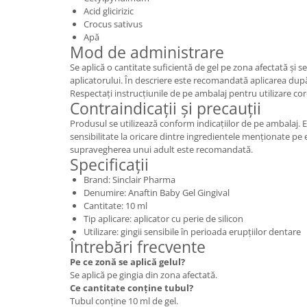
Acid glicirizic
Crocus sativus
Apă
Mod de administrare
Se aplică o cantitate suficientă de gel pe zona afectată și 
aplicatorului. În descriere este recomandată aplicarea după
Respectați instrucțiunile de pe ambalaj pentru utilizare cor
Contraindicații și precauții
Produsul se utilizează conform indicațiilor de pe ambalaj. Ev
sensibilitate la oricare dintre ingredientele menționate pe et
supravegherea unui adult este recomandată.
Specificații
Brand: Sinclair Pharma
Denumire: Anaftin Baby Gel Gingival
Cantitate: 10 ml
Tip aplicare: aplicator cu perie de silicon
Utilizare: gingii sensibile în perioada erupțiilor dentare
Întrebări frecvente
Pe ce zonă se aplică gelul?
Se aplică pe gingia din zona afectată.
Ce cantitate conține tubul?
Tubul conține 10 ml de gel.