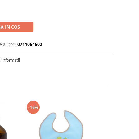
A IN COS
e ajutor?
0711064602
informatii
-16%