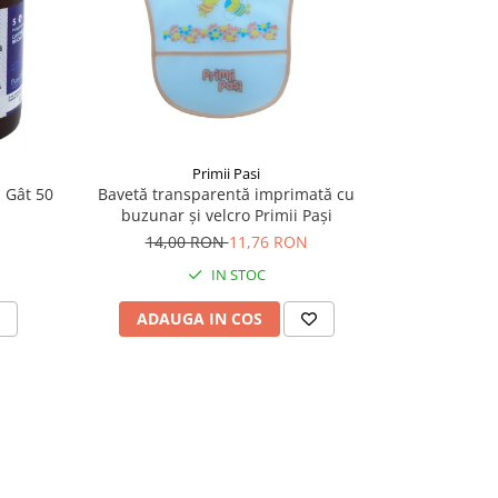
-16%
Primii Pasi
 Gât 50
Bavetă transparentă imprimată cu
Set perie 
buzunar și velcro Primii Pași
Pri
14,00 RON
11,76 RON
11,
IN STOC
ADAUGA IN COS
ADAU