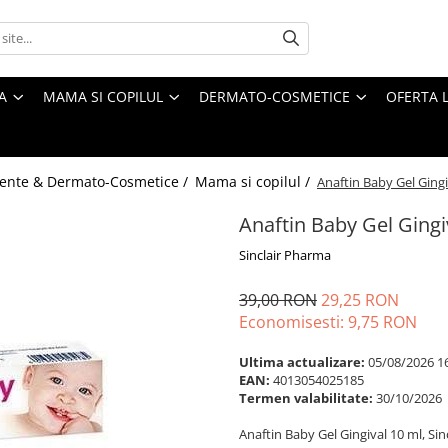
A
MAMA SI COPILUL
DERMATO-COSMETICE
OFERTA L
ente & Dermato-Cosmetice /
Mama si copilul /
Anaftin Baby Gel Gingi
Anaftin Baby Gel Gingi
Sinclair Pharma
39,00 RON
29,25 RON
Economisesti:
9,75
RON
Ultima actualizare:
05/08/2026 1
EAN:
4013054025185
Termen valabilitate:
30/10/2026
Anaftin Baby Gel Gingival 10 ml, Si