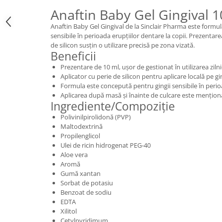
Anaftin Baby Gel Gingival 1
Anaftin Baby Gel Gingival de la Sinclair Pharma este formul
sensibile în perioada erupțiilor dentare la copii. Prezentare
de silicon susțin o utilizare precisă pe zona vizată.
Beneficii
Prezentare de 10 ml, ușor de gestionat în utilizarea zilni
Aplicator cu perie de silicon pentru aplicare locală pe gi
Formula este concepută pentru gingii sensibile în perio
Aplicarea după masă și înainte de culcare este menționa
Ingrediente/Compoziție
Polivinilpirolidonă (PVP)
Maltodextrină
Propilenglicol
Ulei de ricin hidrogenat PEG-40
Aloe vera
Aromă
Gumă xantan
Sorbat de potasiu
Benzoat de sodiu
EDTA
Xilitol
Cetylpyridimum