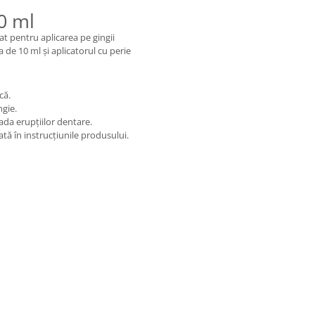
0 ml
at pentru aplicarea pe gingii
a de 10 ml și aplicatorul cu perie
că.
ngie.
ada erupțiilor dentare.
tă în instrucțiunile produsului.