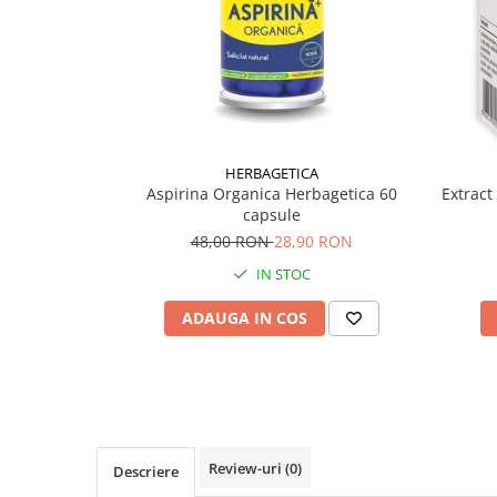
Supliment Vitamina D3
Supliment Vitamina E
Supliment Zinc
Tincturi si Gemoderivate
Tuse gat si respiratie
HERBAGETICA
Vitamine si minerale
Aspirina Organica Herbagetica 60
Extract
capsule
48,00 RON
28,90 RON
IN STOC
ADAUGA IN COS
Review-uri
(0)
Descriere