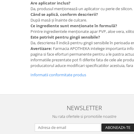
Are aplicator inclus?
Da, produsul menționează un aplicator cu perie de silicon.
Când se aplică, conform descrierii?
După masă și înainte de culcare.
Ce ingrediente sunt menționate în formulă?
Printre ingredientele menționate apar PVP, aloe vera, xilitol, 
Este potrivit pentru gingii sensibile?
Da, descrierea îl indică pentru gingii sensibile în perioada e
Avertizare:
Farmacia APOTHEKA intelege importanta infor
pagina si face eforturi permanente pentru a le pastra actual
informatiile prezentate pot fi diferite fata de cele ale prod
producatorul aduce modificari specificatiilor acestuia, fara
Informatii conformitate produs
NEWSLETTER
Nu rata ofertele si promotiile noastre