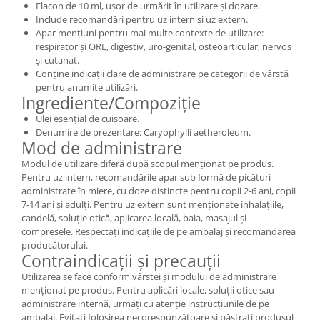
Flacon de 10 ml, ușor de urmărit în utilizare și dozare.
Include recomandări pentru uz intern și uz extern.
Apar mențiuni pentru mai multe contexte de utilizare:
respirator și ORL, digestiv, uro-genital, osteoarticular, nervos
și cutanat.
Conține indicații clare de administrare pe categorii de vârstă
pentru anumite utilizări.
Ingrediente/Compoziție
Ulei esențial de cuișoare.
Denumire de prezentare: Caryophylli aetheroleum.
Mod de administrare
Modul de utilizare diferă după scopul menționat pe produs.
Pentru uz intern, recomandările apar sub formă de picături
administrate în miere, cu doze distincte pentru copii 2-6 ani, copii
7-14 ani și adulți. Pentru uz extern sunt menționate inhalațiile,
candelă, soluție otică, aplicarea locală, baia, masajul și
compresele. Respectați indicațiile de pe ambalaj și recomandarea
producătorului.
Contraindicații și precauții
Utilizarea se face conform vârstei și modului de administrare
menționat pe produs. Pentru aplicări locale, soluții otice sau
administrare internă, urmați cu atenție instrucțiunile de pe
ambalaj. Evitați folosirea necorespunzătoare și păstrați produsul