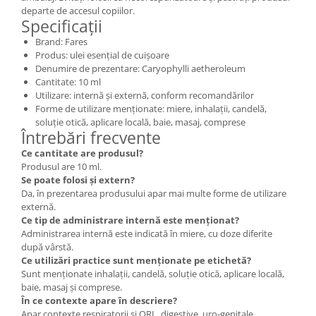
departe de accesul copiilor.
Specificații
Brand: Fares
Produs: ulei esențial de cuișoare
Denumire de prezentare: Caryophylli aetheroleum
Cantitate: 10 ml
Utilizare: internă și externă, conform recomandărilor
Forme de utilizare menționate: miere, inhalații, candelă,
soluție otică, aplicare locală, baie, masaj, comprese
Întrebări frecvente
Ce cantitate are produsul?
Produsul are 10 ml.
Se poate folosi și extern?
Da, în prezentarea produsului apar mai multe forme de utilizare
externă.
Ce tip de administrare internă este menționat?
Administrarea internă este indicată în miere, cu doze diferite
după vârstă.
Ce utilizări practice sunt menționate pe etichetă?
Sunt menționate inhalații, candelă, soluție otică, aplicare locală,
baie, masaj și comprese.
În ce contexte apare în descriere?
Apar contexte respiratorii și ORL, digestive, uro-genitale,