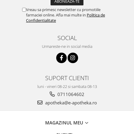
Vreau sa primesc newsletter cu promotiile
farmaciei online. Afla mai multe in
Politica de
Confidentialitate
SOCIAL
Urmareste-ne in social media
SUPORT CLIENTI
luni - vineri 08-22 si sambata 08-13
0711064602
apotheka@e-apotheka.ro
MAGAZINUL MEU