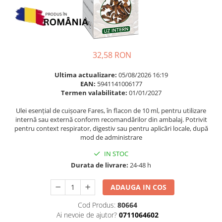
Multivitamine
Ingrijire par
Omega 3
Balsam masca si tratament
Par si unghii
Produse cu SPF Pentru Fata
Probiotice si prebiotice
Repelenti insecte
32,58 RON
Prostata
Ultima actualizare:
05/08/2026 16:19
Sanatate urinara
EAN:
5941141006177
Sistemul respirator
Termen valabilitate:
01/01/2027
Slabire si control greutate
Ulei esențial de cuișoare Fares, în flacon de 10 ml, pentru utilizare
internă sau externă conform recomandărilor din ambalaj. Potrivit
Somn stres si anxietate
pentru context respirator, digestiv sau pentru aplicări locale, după
mod de administrare
Supliment Calciu
IN STOC
Supliment Complexe
Durata de livrare:
24-48 h
Supliment Fier
Supliment Magneziu
ADAUGA IN COS
Supliment Vitamina B
Cod Produs:
80664
Ai nevoie de ajutor?
0711064602
Supliment Vitamina C