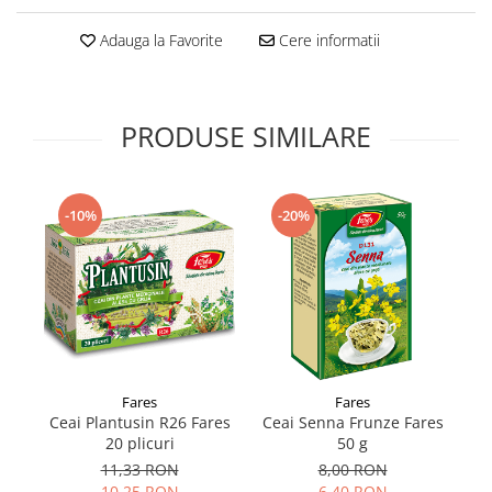
Supliment Vitamina D3
Adauga la Favorite
Cere informatii
Supliment Vitamina E
Supliment Zinc
Tincturi si Gemoderivate
PRODUSE SIMILARE
Tuse gat si respiratie
Vitamine si minerale
-10%
-20%
Fares
Fares
Ceai Plantusin R26 Fares
Ceai Senna Frunze Fares
C
20 plicuri
50 g
11,33 RON
8,00 RON
10,25 RON
6,40 RON