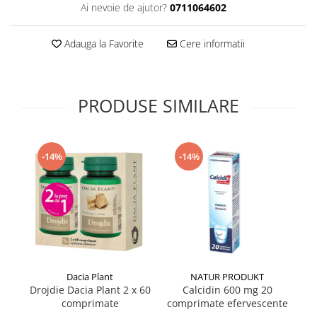
Ai nevoie de ajutor?
0711064602
Supliment Vitamina D3
Supliment Vitamina E
Adauga la Favorite
Cere informatii
Supliment Zinc
Tincturi si Gemoderivate
PRODUSE SIMILARE
Tuse gat si respiratie
Vitamine si minerale
-14%
-14%
Dacia Plant
NATUR PRODUKT
Drojdie Dacia Plant 2 x 60
Calcidin 600 mg 20
C
comprimate
comprimate efervescente