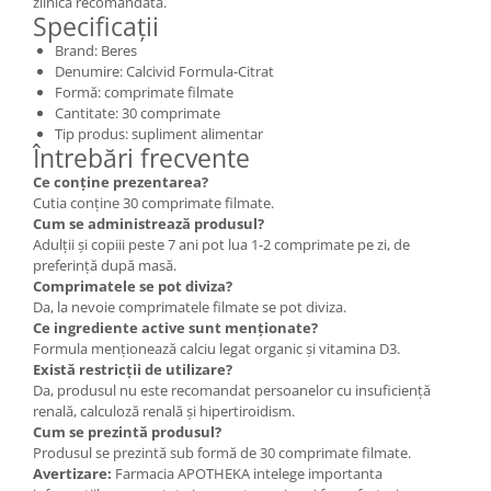
zilnică recomandată.
Specificații
Brand: Beres
Denumire: Calcivid Formula-Citrat
Formă: comprimate filmate
Cantitate: 30 comprimate
Tip produs: supliment alimentar
Întrebări frecvente
Ce conține prezentarea?
Cutia conține 30 comprimate filmate.
Cum se administrează produsul?
Adulții și copiii peste 7 ani pot lua 1-2 comprimate pe zi, de
preferință după masă.
Comprimatele se pot diviza?
Da, la nevoie comprimatele filmate se pot diviza.
Ce ingrediente active sunt menționate?
Formula menționează calciu legat organic și vitamina D3.
Există restricții de utilizare?
Da, produsul nu este recomandat persoanelor cu insuficiență
renală, calculoză renală și hipertiroidism.
Cum se prezintă produsul?
Produsul se prezintă sub formă de 30 comprimate filmate.
Avertizare:
Farmacia APOTHEKA intelege importanta