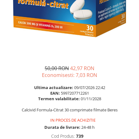
Multivitamine
Ingrijire par
Omega 3
Balsam masca si tratament
Par si unghii
Produse cu SPF Pentru Fata
Probiotice si prebiotice
Repelenti insecte
Prostata
Sanatate urinara
Sistemul respirator
Slabire si control greutate
50,00 RON
42,97 RON
Economisesti:
7,03
RON
Somn stres si anxietate
Supliment Calciu
Ultima actualizare:
09/07/2026 22:42
EAN:
5997207712261
Supliment Complexe
Termen valabilitate:
01/11/2028
Supliment Fier
Calcivid Formula-Citrat 30 comprimate filmate Beres
Supliment Magneziu
IN PROCES DE ACHIZITIE
Supliment Vitamina B
Durata de livrare:
24-48 h
Supliment Vitamina C
Cod Produs:
739