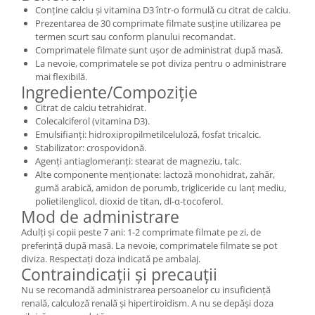
Conține calciu și vitamina D3 într-o formulă cu citrat de calciu.
Prezentarea de 30 comprimate filmate susține utilizarea pe
termen scurt sau conform planului recomandat.
Comprimatele filmate sunt ușor de administrat după masă.
La nevoie, comprimatele se pot diviza pentru o administrare
mai flexibilă.
Ingrediente/Compoziție
Citrat de calciu tetrahidrat.
Colecalciferol (vitamina D3).
Emulsifianți: hidroxipropilmetilceluloză, fosfat tricalcic.
Stabilizator: crospovidonă.
Agenți antiaglomeranți: stearat de magneziu, talc.
Alte componente menționate: lactoză monohidrat, zahăr,
gumă arabică, amidon de porumb, trigliceride cu lanț mediu,
polietilenglicol, dioxid de titan, dl-α-tocoferol.
Mod de administrare
Adulți și copii peste 7 ani: 1-2 comprimate filmate pe zi, de
preferință după masă. La nevoie, comprimatele filmate se pot
diviza. Respectați doza indicată pe ambalaj.
Contraindicații și precauții
Nu se recomandă administrarea persoanelor cu insuficiență
renală, calculoză renală și hipertiroidism. A nu se depăși doza