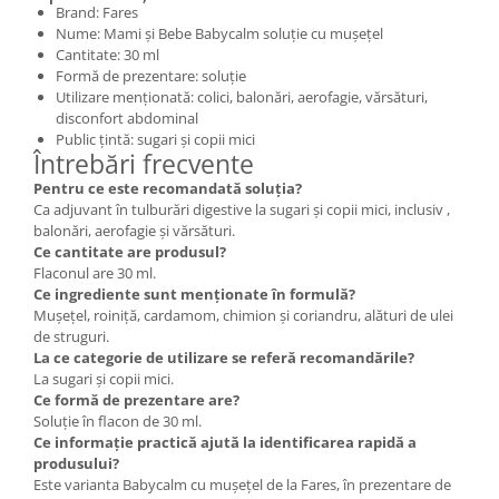
Brand: Fares
Nume: Mami și Bebe Babycalm soluție cu mușețel
Cantitate: 30 ml
Formă de prezentare: soluție
Utilizare menționată: colici, balonări, aerofagie, vărsături,
disconfort abdominal
Public țintă: sugari și copii mici
Întrebări frecvente
Pentru ce este recomandată soluția?
Ca adjuvant în tulburări digestive la sugari și copii mici, inclusiv ,
balonări, aerofagie și vărsături.
Ce cantitate are produsul?
Flaconul are 30 ml.
Ce ingrediente sunt menționate în formulă?
Mușețel, roiniță, cardamom, chimion și coriandru, alături de ulei
de struguri.
La ce categorie de utilizare se referă recomandările?
La sugari și copii mici.
Ce formă de prezentare are?
Soluție în flacon de 30 ml.
Ce informație practică ajută la identificarea rapidă a
produsului?
Este varianta Babycalm cu mușețel de la Fares, în prezentare de