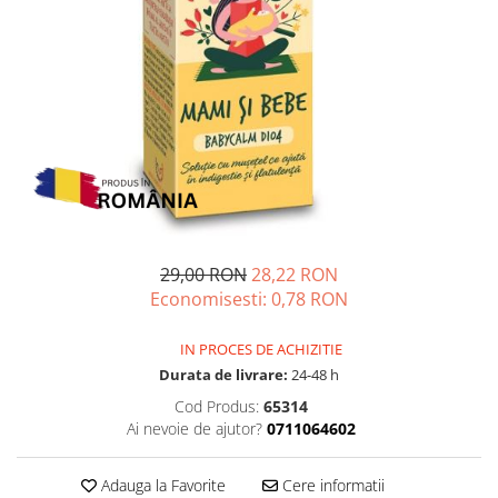
Multivitamine
Ingrijire par
Omega 3
Balsam masca si tratament
Par si unghii
Produse cu SPF Pentru Fata
Probiotice si prebiotice
Repelenti insecte
Prostata
Sanatate urinara
Sistemul respirator
Slabire si control greutate
29,00 RON
28,22 RON
Somn stres si anxietate
Economisesti:
0,78
RON
Supliment Calciu
Supliment Complexe
IN PROCES DE ACHIZITIE
Durata de livrare:
24-48 h
Supliment Fier
Cod Produs:
65314
Supliment Magneziu
Ai nevoie de ajutor?
0711064602
Supliment Vitamina B
Supliment Vitamina C
Adauga la Favorite
Cere informatii