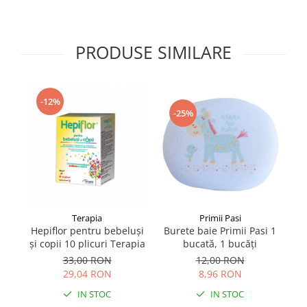
Supliment Vitamina D3
Supliment Vitamina E
PRODUSE SIMILARE
Supliment Zinc
Tincturi si Gemoderivate
Tuse gat si respiratie
-12%
-25%
Vitamine si minerale
Terapia
Primii Pasi
Hepiflor pentru bebeluși
Burete baie Primii Pasi 1
Ge
și copii 10 plicuri Terapia
bucată, 1 bucăți
Co
33,00 RON
12,00 RON
29,04 RON
8,96 RON
IN STOC
IN STOC