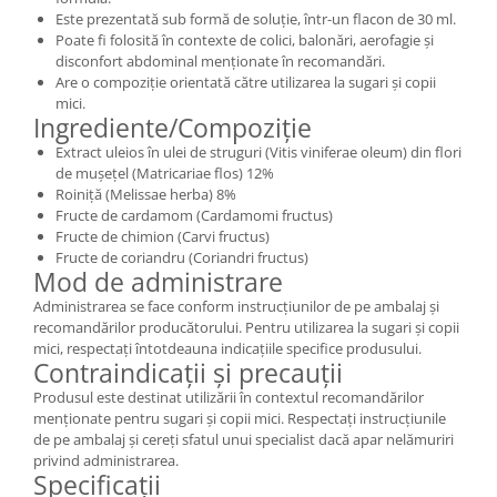
Este prezentată sub formă de soluție, într-un flacon de 30 ml.
Poate fi folosită în contexte de colici, balonări, aerofagie și
disconfort abdominal menționate în recomandări.
Are o compoziție orientată către utilizarea la sugari și copii
mici.
Ingrediente/Compoziție
Extract uleios în ulei de struguri (Vitis viniferae oleum) din flori
de mușețel (Matricariae flos) 12%
Roiniță (Melissae herba) 8%
Fructe de cardamom (Cardamomi fructus)
Fructe de chimion (Carvi fructus)
Fructe de coriandru (Coriandri fructus)
Mod de administrare
Administrarea se face conform instrucțiunilor de pe ambalaj și
recomandărilor producătorului. Pentru utilizarea la sugari și copii
mici, respectați întotdeauna indicațiile specifice produsului.
Contraindicații și precauții
Produsul este destinat utilizării în contextul recomandărilor
menționate pentru sugari și copii mici. Respectați instrucțiunile
de pe ambalaj și cereți sfatul unui specialist dacă apar nelămuriri
privind administrarea.
Specificații