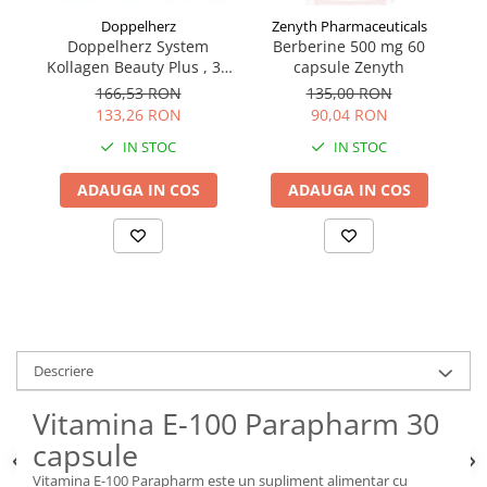
Doppelherz
Zenyth Pharmaceuticals
Doppelherz System
Berberine 500 mg 60
Kollagen Beauty Plus , 30
capsule Zenyth
P
Flacoane Unidoza
166,53 RON
135,00 RON
133,26 RON
90,04 RON
IN STOC
IN STOC
ADAUGA IN COS
ADAUGA IN COS
Descriere
Vitamina E-100 Parapharm 30
capsule
Vitamina E-100 Parapharm este un supliment alimentar cu