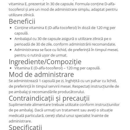
vitamina E, prezentat în 30 de capsule. Formula conține D-alfa-
tocoferol și are un mod de administrare simplu, adaptat pentru
utilizare zilnică.
Beneficii
Conține vitamina E (D-alfa-tocoferol) în doză de 120 mg per
capsulă.
Ambalajul cu 30 de capsule asigură o utilizare zilnică pe o
perioadă de 30 de zile, conform administrării recomandate.
Administrarea se face cu lichid, de preferință în timpul mesei,
pentru o rutină ușor de urmat.
Ingrediente/Compoziție
Vitamina E (D-alfa-tocoferol) – 120 mg per capsulă.
Mod de administrare
Se administrează 1 capsulă pe zi, înghițită cu un pahar cu lichid,
de preferință în timpul servirii mesei. Respectați instrucțiunile de
pe ambalaj și recomandările producătorului.
Contraindicații și precauții
Suplimentele alimentare trebuie utilizate conform instrucțiunilor
de pe ambalaj. Dacă urmați un tratament sau aveți o situație
medicală particulară, cereți sfatul unui specialist înainte de
administrare.
Specificații