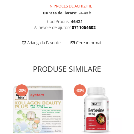
Supliment Vitamina D3
IN PROCES DE ACHIZITIE
Durata de livrare:
24-48 h
Supliment Vitamina E
Cod Produs:
46421
Supliment Zinc
Ai nevoie de ajutor?
0711064602
Tincturi si Gemoderivate
Tuse gat si respiratie
Adauga la Favorite
Cere informatii
Vitamine si minerale
PRODUSE SIMILARE
-20%
-33%