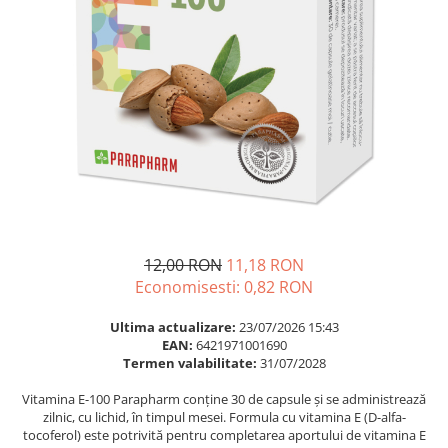
Multivitamine
Ingrijire par
Omega 3
Balsam masca si tratament
Par si unghii
Produse cu SPF Pentru Fata
Probiotice si prebiotice
Repelenti insecte
Prostata
Sanatate urinara
Sistemul respirator
Slabire si control greutate
Somn stres si anxietate
12,00 RON
11,18 RON
Supliment Calciu
Economisesti:
0,82
RON
Supliment Complexe
Ultima actualizare:
23/07/2026 15:43
Supliment Fier
EAN:
6421971001690
Termen valabilitate:
31/07/2028
Supliment Magneziu
Vitamina E-100 Parapharm conține 30 de capsule și se administrează
Supliment Vitamina B
zilnic, cu lichid, în timpul mesei. Formula cu vitamina E (D-alfa-
Supliment Vitamina C
tocoferol) este potrivită pentru completarea aportului de vitamina E