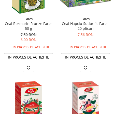
Multivitamine
Ingrijire par
Omega 3
Balsam masca si tratament
Par si unghii
Produse cu SPF Pentru Fata
Fares
Fares
Ceai Rozmarin Frunze Fares
Ceai Hapciu Sudorific Fares,
Probiotice si prebiotice
Repelenti insecte
50 g
20 plicuri
Prostata
7,50 RON
7,56 RON
6,00 RON
Sanatate urinara
IN PROCES DE ACHIZITIE
IN PROCES DE ACHIZITIE
Sistemul respirator
Slabire si control greutate
IN PROCES DE ACHIZITIE
IN PROCES DE ACHIZITIE
Somn stres si anxietate
Supliment Calciu
Supliment Complexe
Supliment Fier
Supliment Magneziu
Supliment Vitamina B
Supliment Vitamina C