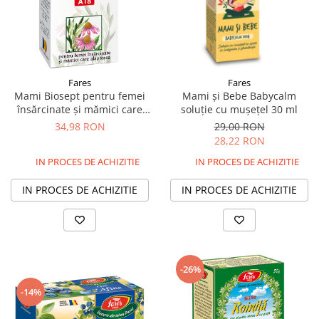
Fares
Fares
Mami Biosept pentru femei
Mami și Bebe Babycalm
însărcinate și mămici care
soluție cu mușețel 30 ml
alăptează, 30 capsule
34,98 RON
29,00 RON
28,22 RON
IN PROCES DE ACHIZITIE
IN PROCES DE ACHIZITIE
IN PROCES DE ACHIZITIE
IN PROCES DE ACHIZITIE
-26%
-14%